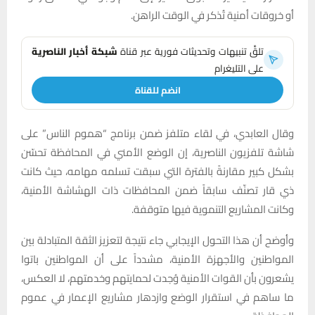
أو خروقات أمنية تُذكر في الوقت الراهن.
تلقَّ تنبيهات وتحديثات فورية عبر قناة
شبكة أخبار الناصرية
على التليغرام
انضم للقناة
وقال العابدي، في لقاء متلفز ضمن برنامج “هموم الناس” على
شاشة تلفزيون الناصرية، إن الوضع الأمني في المحافظة تحسّن
بشكل كبير مقارنةً بالفترة التي سبقت تسلمه مهامه، حيث كانت
ذي قار تصنّف سابقاً ضمن المحافظات ذات الهشاشة الأمنية،
وكانت المشاريع التنموية فيها متوقفة.
وأوضح أن هذا التحول الإيجابي جاء نتيجة لتعزيز الثقة المتبادلة بين
المواطنين والأجهزة الأمنية، مشدداً على أن المواطنين باتوا
يشعرون بأن القوات الأمنية وُجدت لحمايتهم وخدمتهم، لا العكس،
ما ساهم في استقرار الوضع وازدهار مشاريع الإعمار في عموم