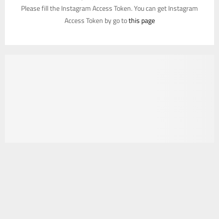
Please fill the Instagram Access Token. You can get Instagram
Access Token by go to
this page
يستخدم هذا الموقع ملفات تعريف الارتباط لتحسين تجربتك. سنفترض أنك
موافق على هذا، ولكن يمكنك إلغاء الاشتراك إذا كنت ترغب في ذلك.
موافق
قراءة المزيد