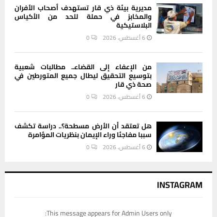
مديرية بيئة ذي قار تستهدف أصحاب الأفران
والمخابز في حملة للحد من الأكياس
البلاستيكية
6 أغسطس، 2026
0
من الإعفاء إلى القضاء.. مطالبات شعبية
بتوسيع التحقيق ليطال جميع المتورطين في
صحة ذي قار
6 أغسطس، 2026
0
هل تعتقد أن الأرض مسطحة؟.. دراسة تكشف
سببا مفاجئا وراء الإيمان بنظريات المؤامرة
6 أغسطس، 2026
0
INSTAGRAM
This message appears for Admin Users only: