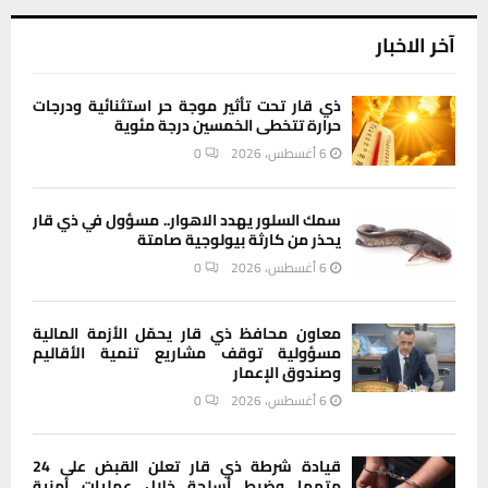
آخر الاخبار
ذي قار تحت تأثير موجة حر استثنائية ودرجات
حرارة تتخطى الخمسين درجة مئوية
6 أغسطس، 2026
0
سمك السلور يهدد الاهوار.. مسؤول في ذي قار
يحذر من كارثة بيولوجية صامتة
6 أغسطس، 2026
0
معاون محافظ ذي قار يحمّل الأزمة المالية
مسؤولية توقف مشاريع تنمية الأقاليم
وصندوق الإعمار
6 أغسطس، 2026
0
قيادة شرطة ذي قار تعلن القبض على 24
متهما وضبط أسلحة خلال عمليات أمنية