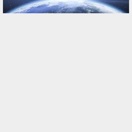
يستخدم هذا الموقع ملفات تعريف الارتباط لتحسين تجربتك. سنفترض أنك
موافق على هذا، ولكن يمكنك إلغاء الاشتراك إذا كنت ترغب في ذلك.
موافق
قراءة المزيد
البحث
البحث
أحدث المقالات
ذي قار تحت تأثير موجة حر استثنائية ودرجات حرارة تتخطى الخمسين
درجة مئوية
سمك السلور يهدد الاهوار.. مسؤول في ذي قار يحذر من كارثة
بيولوجية صامتة