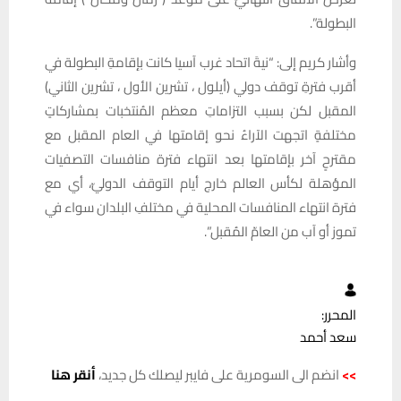
البطولة”.
وأشار كريم إلى: “نيةَ اتحاد غرب آسيا كانت بإقامةِ البطولة في
أقرب فترةِ توقف دولي (أيلول ، تشرين الأول ، تشرين الثاني)
المقبل لكن بسبب التزاماتِ معظم المُنتخبات بمشاركاتٍ
مختلفةٍ اتجهت الآراءُ نحو إقامتها في العام المقبل مع
مقترحٍ آخر بإقامتها بعد انتهاء فترة منافسات التصفيات
المؤهلة لكأس العالم خارج أيام التوقف الدوليّ، أي مع
فترة انتهاء المنافسات المحلية في مختلفِ البلدان سواء في
تموز أو آب من العامّ المُقبل”.
المحرر:
سعد أحمد
>>
انضم الى السومرية على فايبر ليصلك كل جديد،
أنقر هنا