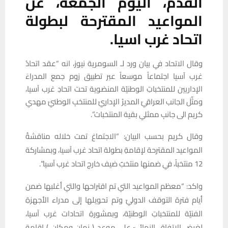
القدم، اليوم الجمعة، عن
المواعيد المقترحة لبطولة
اتحاد غرب اسيا.
وقال الاتحاد في بيان ورد لـ السومرية نيوز، انه “عقد اتحادُ
غرب آسيا اجتماعاً موسعاً عبر تطبيق زوم جمع المدراءَ
الإداريين للمنتخباتِ الوطنيّة المنضوية تحت اتحادِ غرب آسيا،
ومثّلَ الجانب العراقيّ المديرُ الإداريّ للمنتخبِ الوطنيّ مهدي
كريم الى جانبِ ممثلي بقية المنتخبات”.
وقال كريم بحسب البيان: “الاجتماعَ تمت خلاله مناقشةُ
المواعيد المقترحة لإقامةِ بطولة اتحاد غرب آسيا، وبمشاركة
12 منتخباً، في ضمنها منتخبٌ ضيف خارج اتحاد غرب آسيا”.
واكد: “معظم المواعيد التي تم اقتراحها والتي أغلبها ضمن
أيام فترة التوقف الدوليّ وتم تحويلها إلى مدراء الأجهزةِ
الفنيّة للمنتخباتِ الوطنيّة، وبمشورةِ اتحادات غرب آسيا،
لغرض الاتفاق النهائيّ على موعد ( زمان ومكان ) إقامة