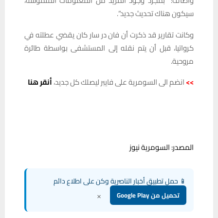
وأضاف: “بمجرد وجود المزيد من المعلومات الملموسة،
سيكون هناك تحديث جديد”.
وكانت تقارير قد ذكرت أن فان در سار كان يقضي عطلته في
كرواتيا، قبل أن يتم نقله إلى المستشفى بواسطة طائرة
مروحية.
>>
انضم الى السومرية على فايبر ليصلك كل جديد،
أنقر هنا
المصدر: السومرية نيوز
📱 حمل تطبيق أخبار الناصرية وكن على اطلاع دائم
×
تحميل من Google Play