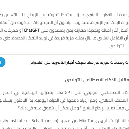
دة أن التعاون البشري ما زال يحتفظ بتفوقه في الإبداع على التعاون بين 
وات البحث عبر الإنترنت. فقد وجد الباحثون أن المجموعات المكونة من أشخ
أفكار أكثر أصالة وتجديدًا مقارنةً بمن يعتمدون على
ChatGPT
أو محركات ال
ى أن التفاعل البشري ما يزال يملك مزية فريدة في توليد الأفكار الجديدة، حتى م
ي التوليدي.
هات وتحديثات فورية عبر قناة
شبكة أخبار الناصرية
على التليغرام
ا
قابل الذكاء الاصطناعي التوليدي
تتميز أدوات الذكاء الاصطناعي التوليدي مثل ChatGPT، بقدراتها الإبد
لعصف الذهني. ومع ازدياد دمجها في الحياة اليومية، بدأ الباحثون يتساءل
ي فعلًا تعزيز الإبداع البشري؟ وهل يمكن أن يتفوق عليه في ذلك؟
ارنت الأداء الإبداعي في أشكال مختلفة من التعاون. والهدف من الدراسة