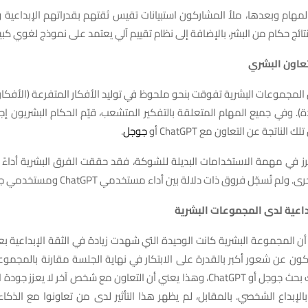
لمهام وبعدها، ملأ المشاركون استبيانات تقيس ثقتهم بقدراتهم الإبداعية 
لنتائج حكام من البشر، بالإضافة إلى نظام تقييم آلي يعتمد على نموذج لغوي كبير
عاون البشري
ن المجموعات البشرية تفوقت بنحو ملحوظ في توليد الأفكار المتفرعة (الأفك
). وفي جميع المهام المتعلقة بالتفكير المتشعب، قيّم الحكام البشريون إجابا
الناتجة عن التعاون مع ChatGPT أو
جوجل
.
رز في مهمة الاستخدامات البديلة للشوكة، فقد حققت الفرق البشرية أداءً
م تُسجّل فروق ذات دلالة بين أداء مستخدمي ChatGPT ومستخدمي جوجل.
داعية لدى المجموعات البشرية
ن المجموعة البشرية كانت الوحيدة التي شهدت زيادة في الثقة الإبداعية بعد
كون عن شعور أكبر بالقدرة على الابتكار في نهاية الجلسة مقارنة بالمجموع
استخدمت محرك بحث جوجل أو ChatGPT، وهذا يعني أن التعاون مع شخص آخر لا يعز
ة بالإبداع الشخصي. بالمقابل، لم يظهر هذا التأثير لدى من تعاونوا مع الذكا