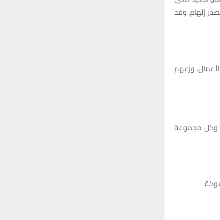
در إلهام. وقد
ة الأعمال. وزعهم
عتان تتكونان من أشخاص يمكنهم استخدام ChatGPT (تعاون بشري – ChatGPT) وكل مجموعة
شوكة.