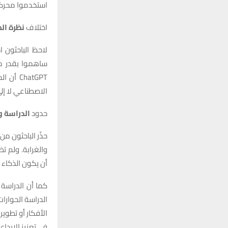
استخدموا محركا
اختلاف
نظرة ال
لاحظ الباحثون 
ساهموا بقدر م
ChatGPT
الاصطناعي لا إل
حدود
الدراسة ود
حذّر الباحثون من
والغرابة. ولم ت
أن يكون الذكاء 
الدراسة الحوارا
الأفكار أو تطوي
في تعزيز الإبداع 