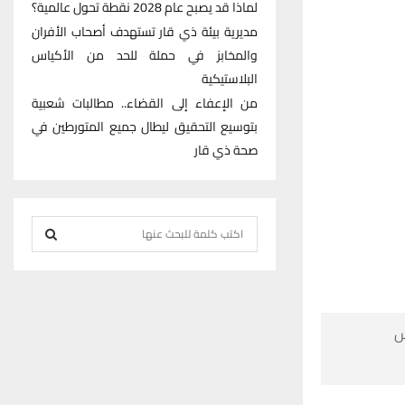
لماذا قد يصبح عام 2028 نقطة تحول عالمية؟
مديرية بيئة ذي قار تستهدف أصحاب الأفران
والمخابز في حملة للحد من الأكياس
البلاستيكية
من الإعفاء إلى القضاء.. مطالبات شعبية
بتوسيع التحقيق ليطال جميع المتورطين في
صحة ذي قار
S
e
S
a
r
E
c

h
A
f
R
o