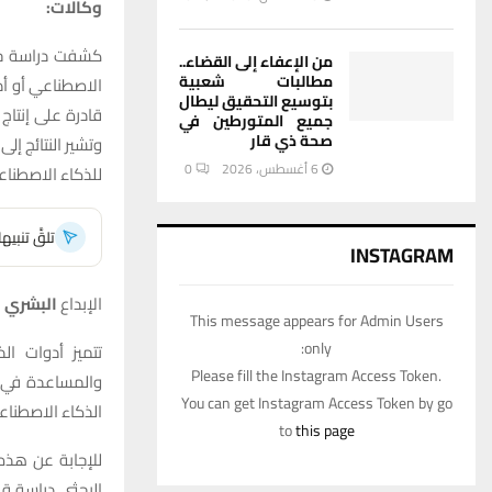
وكالات:
كشفت دراسة جدي
من الإعفاء إلى القضاء..
مطالبات شعبية
الاصطناعي أو أد
بتوسيع التحقيق ليطال
قادرة على إنتاج 
جميع المتورطين في
صحة ذي قار
وتشير النتائج إل
6 أغسطس، 2026
0
للذكاء الاصطناع
تلقَّ تنبي
INSTAGRAM
الإبداع
البشري م
This message appears for Admin Users
only:
Please fill the Instagram Access Token.
والمساعدة في ا
You can get Instagram Access Token by go
الذكاء الاصطناع
to
this page
البحثي دراسة ق