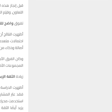
قبل إنجاز هذه ا
التعاون. وقيّم ا
تفوق
واضح للت
أظهرت النتائج أ
احتمالات متعددة
أصالة وذكاء من تلك 
وكان الفرق الأب
المجموعات الأخرى. ول
زيادة
الثقة الإب
أظهرت الدراسة أ
فقد عبّر المشار
يزيد أيضًا الثق