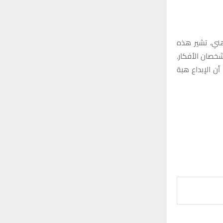
هني، تشير هذه
 شخصان الأفكار.
 أن الإبداع هبة