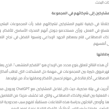
ت البحث.
مشاركين إلى شركائهم في المجموعة
اختلافًا في كيفية تقييم المشاركين لشركائهم. فقد رأت المجموعات البشر
تساوٍ في العمل، ورأى مستخدمو جوجل أنهم المحرك الأساسي للأفكار، 
 أن الذكاء الاصطناعي قام بمعظم الجهد الإبداعي ونسبوا الفضل في نجاح التع
ى أنفسهم.
لالاتها
 أن هذه النتائج تتعلق بنوع محدد من الإبداع هو “التفكير المتشعب”، الذي يع
ظهر فروق كبيرة بين المجموعات في مهمة حل المشكلات التي تتطلب أفكارًا 
الاصطناعي أكثر فائدة في مهام تحسين الأفكار وصقلها بدلًا من توليدها.
كما أن الدراسة أُجريت في بيئة مخبرية، حيث
ت الفعلية بين البشر والذكاء الاصطناعي، والتي قد تكشف مزيدًا من التفاصيل 
رها. وأوصى الباحثون بدراسة هذه التفاعلات مستقبلًا لفهم سبب محدودية ال
البشري، ولماذا يشعر الناس أحيانًا بأن الأفكار الناتجة عنه لا تعود إليهم.