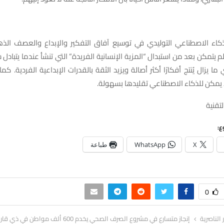
كاء الاصطناعي التوليدي في توسيع آفاق التفكير والإبداع والعصف الذ
لم يتمكن بعد من استبدال “المزية الإنسانية الفريدة” التي تنشأ عندما يتبادل
ما يزال يُنتج أفكارًا أكثر أصالة ويزيد الثقة بالقدرات الإبداعية الفردية. كما
ا يمكن للذكاء الاصطناعي تقليدها بسهولة.
لتقنية
ع:
X
WhatsApp
طباعة
0
ر الناصرية
إنجاز متسارع في مشروع الصرف الصحي يخدم 600 ألف مواطن في ذي قار