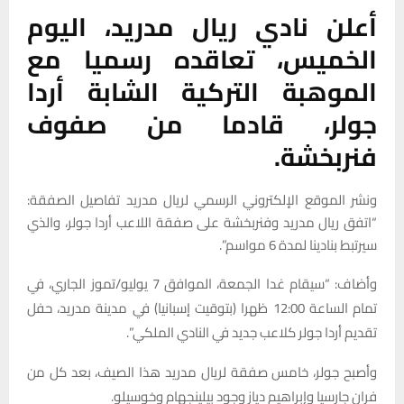
أعلن نادي ريال مدريد، اليوم
الخميس، تعاقده رسميا مع
الموهبة التركية الشابة أردا
جولر، قادما من صفوف
فنربخشة.
ونشر الموقع الإلكتروني الرسمي لريال مدريد تفاصيل الصفقة:
“اتفق ريال مدريد وفنربخشة على صفقة اللاعب أردا جولر، والذي
سيرتبط بنادينا لمدة 6 مواسم”.
وأضاف: “سيقام غدا الجمعة، الموافق 7 يوليو/تموز الجاري، في
تمام الساعة 12:00 ظهرا (بتوقيت إسبانيا) في مدينة مدريد، حفل
تقديم أردا جولر كلاعب جديد في النادي الملكي”.
وأصبح جولر، خامس صفقة لريال مدريد هذا الصيف، بعد كل من
فران جارسيا وإبراهيم دياز وجود بيلينجهام وخوسيلو.