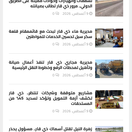
تشققات وانهيارات وحوادث مميتة على الطريق
الدولي.. مرور ذي قار تطالب بصيانته
9 أغسطس، 2026
0
مديرية ماء ذي قار تبحث مع قائممقام قلعة
سكر سبل تحسين الخدمات للمواطنين
9 أغسطس، 2026
0
مديرية مجاري ذي قار تنفذ أعمال صيانة
وتأهيل لمحطات الرفع وخطوط النقل الرئيسية
9 أغسطس، 2026
0
مشاريع متوقفة وشركات تنتظر.. ذي قار
تكشف أزمة التمويل وتؤكد تسديد 45% من
المستحقات
9 أغسطس، 2026
0
زهرة النيل تقتل أسماك ذي قار.. مسؤول يحذر