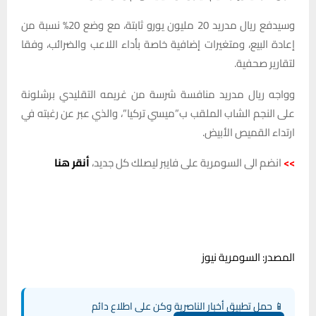
وسيدفع ريال مدريد 20 مليون يورو ثابتة، مع وضع 20% نسبة من
إعادة البيع، ومتغيرات إضافية خاصة بأداء اللاعب والضرائب، وفقا
لتقارير صحفية.
وواجه ريال مدريد منافسة شرسة من غريمه التقليدي برشلونة
على النجم الشاب الملقب ب”ميسي تركيا”، والذي عبر عن رغبته في
ارتداء القميص الأبيض.
>>
انضم الى السومرية على فايبر ليصلك كل جديد،
أنقر هنا
المصدر: السومرية نيوز
📱 حمل تطبيق أخبار الناصرية وكن على اطلاع دائم