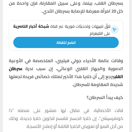
بسرطان القلب، بينما، وعلى سبيل المقارنة، فإن واحدة من
كل 20 امرأة معرضة للإصابة بسرطان الثدي.
تلقَّ تنبيهات وتحديثات فورية عبر قناة
شبكة أخبار الناصرية
على التليغرام
انضم للقناة
وقالت عالمة الأحياء جولي فيليبي، المتخصصة في الأوعية
الدموية والجهاز القلبي الوعائي، إن سبب ندرة
سرطان
القلب
يرجع إلى أن خلايا هذا الأخير تمتلك خصائص فريدة تجعلها
شديدة المقاومة للسرطان.
كيف يبدأ السرطان؟
قالت الأخصائية، في مقال لها منشور على منصته “ذا
كونفرسيشن”، إن خلايا الجسم تنقسم لتكوين خلايا جديدة، وذلك
من أجل النمو أو تعويض الخلايا التالفة أو إصلاح الأنسجة.