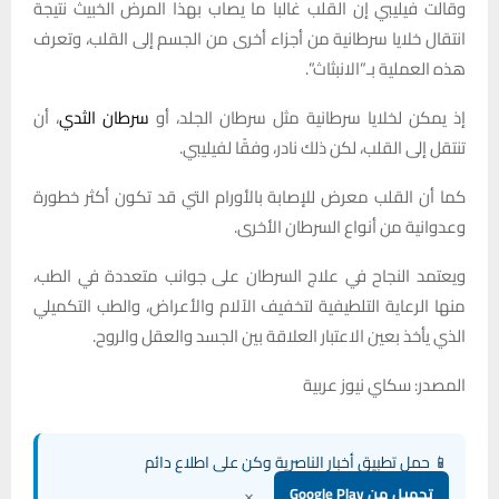
وقالت فيليبي إن القلب غالبا ما يصاب بهذا المرض الخبيث نتيجة
انتقال خلايا سرطانية من أجزاء أخرى من الجسم إلى القلب، وتعرف
هذه العملية بـ”الانبثاث”.
إذ يمكن لخلايا سرطانية مثل سرطان الجلد، أو
سرطان الثدي
، أن
تنتقل إلى القلب، لكن ذلك نادر، وفقًا لفيليبي.
كما أن القلب معرض للإصابة بالأورام التي قد تكون أكثر خطورة
وعدوانية من أنواع السرطان الأخرى.
ويعتمد النجاح في علاج السرطان على جوانب متعددة في الطب،
منها الرعاية التلطيفية لتخفيف الآلام والأعراض، والطب التكميلي
الذي يأخذ بعين الاعتبار العلاقة بين الجسد والعقل والروح.
المصدر: سكاي نيوز عربية
📱 حمل تطبيق أخبار الناصرية وكن على اطلاع دائم
×
تحميل من Google Play