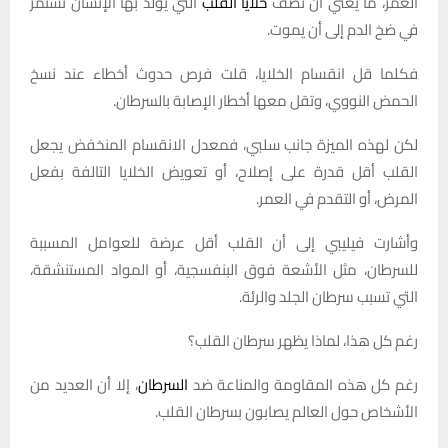
العمر، ما يعني أن نصف
خلايا القلب
التي يولد بها الإنسان تستمر
في ضخ الدم إلى أن يموت.
فكلما قل انقسام الخلايا، قلت فرص حدوث أخطاء عند نسخ
الحمض النووي، وتقل معها أخطار الإصابة بالسرطان.
لكن لهذه الميزة جانب سلبي، فمعدل الانقسام المنخفض يجعل
القلب أقل قدرة على إصلاح، أو تعويض الخلايا التالفة بفعل
المرض، أو التقدم في العمر.
وأشارت فيليبي إلى أن القلب أقل عرضة للعوامل المسببة
للسرطان، مثل الأشعة فوق البنفسجية، أو المواد المستنشقة،
التي تسبب سرطان الجلد والرئة.
رغم كل هذا، لماذا يظهر سرطان القلب؟
رغم كل هذه المقاومة والمناعة ضد
السرطان
، إلا أن العديد من
الأشخاص حول العالم يصابون بسرطان القلب.