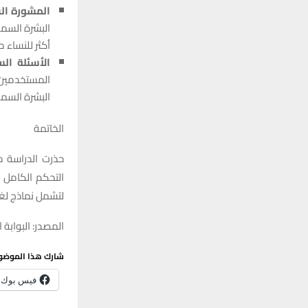
المشورة الق
أكثر للنساء م
الأسئلة الس
المستخدمين 
البشرة السمر
الخاتمة
حذرت الدراسة م
التحكم الكامل ف
لتشمل نماذج لغو
المصدر: البوابة ا
شارك هذا الموضو
فيس بوك