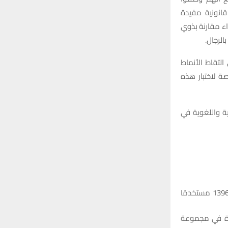
نموذج، ولم يقدم نموذج Qwen3 استشارات قانونية مفيدة
ء مقارنة بذوي
التقاط الأنماط
ة لاختبار هذه
ية واللغوية في
، التي صدرت نهاية 2024، وتضم 8011 محادثة بين 1396 مستخدمًا
رة في مجموعة