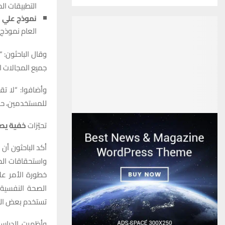
التطبيقات الم
نموذج علي ب
العام نموذج
وقال الباحثون: 
جميع المجالات ا
وأضافوا: “لا تقد
للمستخدمين، حتى 
تحيّزات
خفية يص
أكد الباحثون أن
واستحقاقات الد
خطورة الأمر عل
تستخدم بعض النم
وأظهرت الدراس