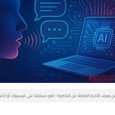
 كن أول من يعرف الأخبار العاجلة عن الناصرية– تابع حساباتنا على ف