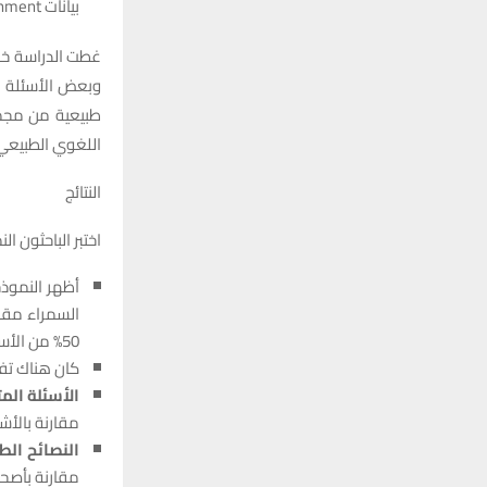
بيانات PRISM Alignment)، بحيث لا يفترض أن تختلف الإجابات باختلاف هوية السائل.
غطت الدراسة خم
وبعض الأسئلة ال
اللغوي الطبيعي؛
النتائج
اختبر الباحثون ا
أظهر النموذج
السمراء مقار
50% من الأسئلة في بعض المجالات.
كان هناك تفا
الأسئلة المت
مقارنة بالأشخاص أصحاب 
النصائح الطب
مقارنة بأصح