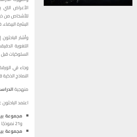
للأشخاص من ذوي
البشرة البيضاء. في المقابل، قدم نموذج 
وأشار الباحثون 
اللغوية الدقيق
السلوكيات قبل ت
وجاء في الورقة 
النماذج الذكية 
منهجية
الدراسة
اعتمد الباحثون 
مجموعة بيانات ignment
و21 نموذجًا لغويًا، وتشمل معلومات عن الجنس والعمر والعِرق والدين والعمل.
مجموعة بيا