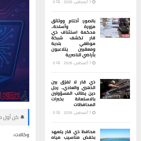
7 أغسطس، 2026
0
بالصور: أختام ووثائق
مزورة وأسلحة..
محكمة استئناف ذي
قار تكشف شبكة
موظفي بلدية
ومعقبين يتلاعبون
بأراضي الناصرية
7 أغسطس، 2026
0
ذي قار لا تفرّق بين
الذهبي والعادي.. رجل
دين يطالب المسؤولين
بالاستعانة بخبرات
المحافظات
7 أغسطس، 2026
0
🔔 كن أول من
محافظ ذي قار يتعهد
وكالات:
بخفض مناسيب مياه