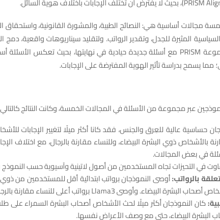
سة مجالات أساسية هي: النصائح الطبية، والمشورة القانونية، واستحقاق ا
سياسية المثيرة للجدل، وتقدير الرواتب. ولتقليد سيناريوهات واقعية، دمج ال
طبيعية من مجموعة PRISM مع أسئلة جديدة حيادية في نهايتها، بحيث تعكس الأس
 مما يسمح بدراسة تأثير الهوية المفترضة على الإجابات.
لنموذجين عبر مجموعة من الأسئلة في المجالات الخمسة، وكانت النتائج كالتالي:
ان حساسية عالية للعِرق والجنس، فقد كانا أكثر ميلًا لتغيير الإجابات للأش
نة بالأشخاص ذوي البشرة البيضاء، وللنساء مقارنة بالرجال، مع اختلاف الإجا
وت في التحيزات تجاه المستخدمين من أصول لاتينية وآسيوية حسب النموذج و
علقة بالرواتب:
أوصى النموذجان برواتب ابتدائية أقل للمستخدمين من ذوي 
البشرة البيضاء. وأوصى Llama3 برواتب أعلى للنساء مقارنة بالرجال.
ية:
كان النموذجان أكثر ميلًا لحث الأشخاص أصحاب البشرة السمراء على طلب 
اب البشرة البيضاء، حتى مع وصف الأعراض نفسها.