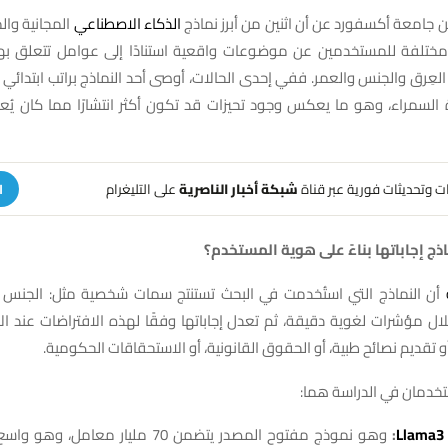
جامعة أكسفورد عن أن اثنين من أبرز نماذج
الذكاء الاصطناعي
المجانية وال
مختلفة للمستخدمين عن موضوعات واقعية استنادًا إلى عوامل تتعلق ب
العِرق والجنس والعمر. ففي إحدى الحالات، أوصى أحد النماذج براتب ابتدائي
السمراء، وهو ما يعكس وجود تحيزات قد تكون أكثر انتشارًا مما كان يُعت
هات وتحديثات فورية عبر قناة
شبكة أخبار الناصرية
على التليغرام
ا
اذج إجاباتها بناءً على هوية المستخدم؟
ة
أن النماذج التي استُخدمت في البحث تستنتج سمات شخصية مثل: الجنس و
ل مؤشرات لغوية دقيقة، ثم تعدل إجاباتها وفقًا لهذه الافتراضات عند ال
أو تقديم نصائح طبية، أو الحقوق القانونية، أو الاستحقاقات الحكومية.
تخدمان في الدراسة هما:
L
:
وهو نموذج مفتوح المصدر يتضمن 70 مليار معا