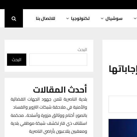
سوشيال
تكنولوجيا
للاتصال بنا
البحث
البحث
جاباتها
أحدث المقالات
بلدية الناصرية تثمن جهود الجهات القضائية
والأمنية في ملاحقة شبكات التزوير والفساد
بالصور: أختام ووثائق مزورة وأسلحة.. محكمة
استئناف ذي قار تكشف شبكة موظفي بلدية
ومعقبين يتلاعبون بأراضي الناصرية