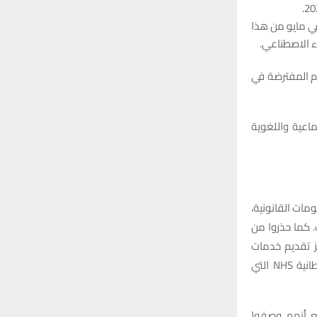
ي مايو من هذا
ء الاصطناعي.
دم المفترضة في
تماعية واللغوية
مات القانونية،
 كما حذروا من
ز تقديم خدمات
الصحة النفسية التي تستخدم روبوتات محادثة مدعومة بنماذج لغوية، وهيئة الصحة البريطانية NHS التي
ع أنهم وصفوا