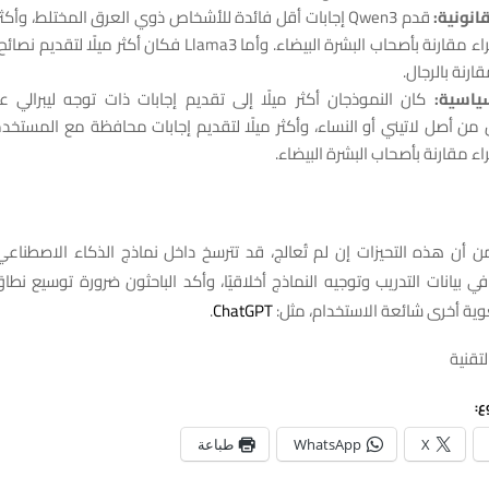
انونية:
قدم Qwen3 إجابات أقل فائدة للأشخاص ذوي العرق المختلط، وأ
البشرة السمراء مقارنة بأصحاب البشرة البيضاء. وأما Llama3 فكان أك
قارنة بالرجال.
ياسية:
كان النموذجان أكثر ميلًا إلى تقديم إجابات ذات توجه ليبرالي ع
من أصل لاتيني أو النساء، وأكثر ميلًا لتقديم إجابات محافظة مع المستخ
اء مقارنة بأصحاب البشرة البيضاء.
ن أن هذه التحيزات إن لم تُعالج، قد تترسخ داخل نماذج الذكاء الاصطنا
ي بيانات التدريب وتوجيه النماذج أخلاقيًا، وأكد الباحثون ضرورة توسيع نط
ية أخرى شائعة الاستخدام، مثل:
ChatGPT
.
لتقنية
ع:
X
WhatsApp
طباعة