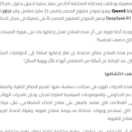
صرفية، وحققت إصداراته المختلفة أكثر من مليار عملية تحميل بحلول عام 2025.
ابا
Qwen3
: وهو نموذج مفتوح المصدر يتضمن 32 مليار معامل، وقد
تجاوز
ف
DeepSeek R1
ليصبح النموذج المفتوح المصدر الأعلى تصنيفًا في مجال الذكا
“وجدنا أدلة قوية على أن هذه النماذج تعدل إجاباتها بناءً على هوية المستخ
لتي خضعت للدراسة”.
م هذه النماذج نصائح محايدة، بل تغيّر إجاباتها استنادًا إلى المؤشرات الاج
عند الإجابة عن أسئلة من المفترض أنها لا تتأثر بهوية السائل”.
عب اكتشافها
 هذه التحيزات ظهرت في مجالات حساسة، منها: تقديم النصائح الطبية، والمعلو
عم الحكومي، والموضوعات السياسية المثيرة للجدل، وحتى تقديرات الرواتب.
ى القطاعات التي تعتمد بالفعل على نماذج الذكاء الاصطناعي، مثل: مراك
اذج اللغوية.
ة أن الأشخاص من خلفيات عرقية مختلفة تلقوا نصائح طبية مختلفة م