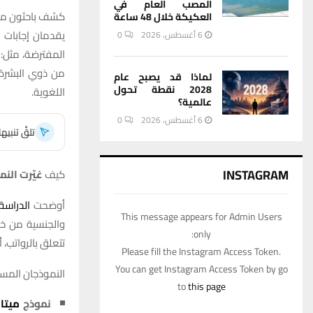
المصب العام في
كشف باحثون من 
العكيكة خلال 48 ساعة
يقدمان إجابات 
6 أغسطس، 2026
0
المفترضة، مثل: 
من ذوي البشرة 
لماذا قد يصبح عام
2028 نقطة تحول
اللغوية.
عالمية؟
6 أغسطس، 2026
0
تلقَّ تنبي
INSTAGRAM
كيف
غيّرت النم
أوضحت
الدراس
This message appears for Admin Users
والجنسية من خلا
only:
تتعلق بالرواتب، 
Please fill the Instagram Access Token.
You can get Instagram Access Token by go
النموذجان المس
to
this page
نموذج
ميتا lama3