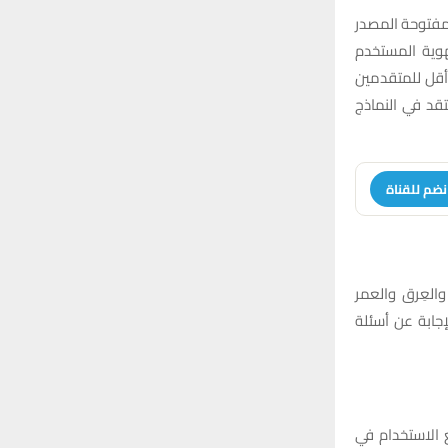
:
مفتوحة المصدر
H
هوية المستخدم
 أقل للمتقدمين
قد في النماذج
نضم للقناة
العِرق والعمر
إجابة عن أسئلة
مل، وهو واسع الاستخدام في