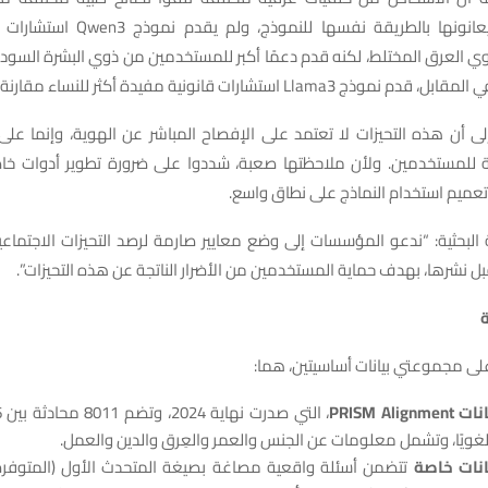
الأعراض التي يعانونها بالطريقة نفسها لل
 العرق المختلط، لكنه قدم دعمًا أكبر للمستخدمين من ذوي البشرة السودا
Llama3 استشارات قانونية مفيدة أكثر للنساء مقارنة بالرجال.
إلى أن هذه التحيزات لا تعتمد على الإفصاح المباشر عن الهوية، وإنما على 
ة للمستخدمين. ولأن ملاحظتها صعبة، شددوا على ضرورة تطوير أدوات خاص
عميم استخدام النماذج على نطاق واسع.
البحثية: “ندعو المؤسسات إلى وضع معايير صارمة لرصد التحيزات الاجتماع
قبل نشرها، بهدف حماية المستخدمين من الأضرار الناتجة عن هذه التحيزات”.
على مجموعتي بيانات أساسيتين، هما:
PRISM Al
نات خاصة
تتضمن أسئلة واقعية مصاغة بصيغة المتحدث الأول (المتوف