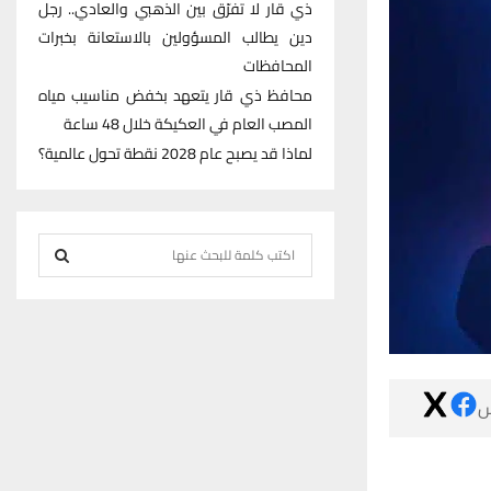
ذي قار لا تفرّق بين الذهبي والعادي.. رجل
دين يطالب المسؤولين بالاستعانة بخبرات
المحافظات
محافظ ذي قار يتعهد بخفض مناسيب مياه
المصب العام في العكيكة خلال 48 ساعة
لماذا قد يصبح عام 2028 نقطة تحول عالمية؟
S
e
S
a
r
E
c
h
A

f
R
o
r
C