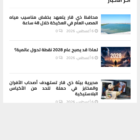
محافظ ذي قار يتعهد بخفض مناسيب مياه
المصب العام في العكيكة خلال 48 ساعة
6 أغسطس، 2026
0
لماذا قد يصبح عام 2028 نقطة تحول عالمية؟
6 أغسطس، 2026
0
مديرية بيئة ذي قار تستهدف أصحاب الأفران
والمخابز في حملة للحد من الأكياس
البلاستيكية
6 أغسطس، 2026
0
يستخدم هذا الموقع ملفات تعريف الارتباط لتحسين تجربتك. سنفترض أنك
موافق على هذا، ولكن يمكنك إلغاء الاشتراك إذا كنت ترغب في ذلك.
من الإعفاء إلى القضاء.. مطالبات شعبية
موافق
قراءة المزيد
بتوسيع التحقيق ليطال جميع المتورطين في
صحة ذي قار
6 أغسطس، 2026
0