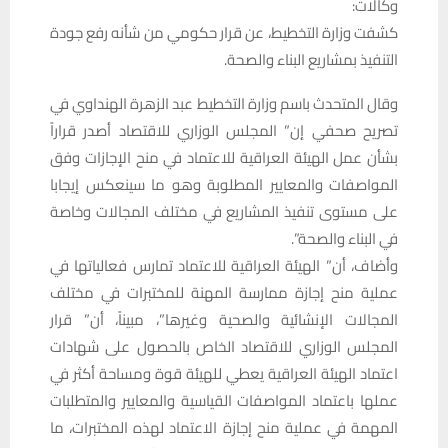
وكالات:
كشفت وزارة التخطيط، عن قرار حكومي من شأنه رفع جودة
التنفيذ بمشاريع البناء والصحة.
وقال المتحدث باسم وزارة التخطيط عبد الزهرة الهنداوي في
تصريح صحفي إن” المجلس الوزاري للاقتصاد أصدر قراراً
بشأن عمل الهيئة العراقية للاعتماد في منح الإجازات وفق
المواصفات والمعايير المطلوبة وهو ما سينعكس إيجابا
على مستوى تنفيذ المشاريع في مختلف المجالات وخاصة
في البناء والصحة”.
وأضاف، أن” الهيئة العراقية للاعتماد تمارس فعالياتها في
عملية منح إجازة ممارسة المهنة للمختبرات في مختلف
المجالات الإنشائية والصحية وغيرها”، مبيناً، أن” قرار
المجلس الوزاري للاقتصاد الخاص بالحصول على شهادات
اعتماد الهيئة العراقية يعطي للهيئة قوة ومساحة أكثر في
عملها باعتماد المواصفات القياسية والمعايير والمتطلبات
المهمة في عملية منح إجازة الاعتماد لهذه المختبرات، ما