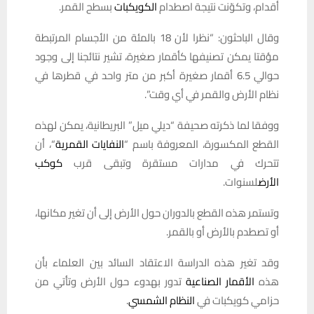
أقدام، وتكوّنت نتيجة اصطدام
الكويكبات
بسطح القمر.
وقال الباحثون: “نظرا لأن 18 بالمئة من الأجسام المرتبطة
مؤقتا يمكن تصنيفها كأقمار صغيرة، تشير نتائجنا إلى وجود
حوالي 6.5 أقمار صغيرة أكبر من متر واحد في قطرها في
نظام الأرض والقمر في أي وقت”.
ووفقا لما ذكرته صحيفة “ديلي ميل” البريطانية، يمكن لهذه
القطع المكسورة، المعروفة باسم “
النفايات القمرية
“، أن
تتحرك في مدارات مستقرة وتبقى قرب
كوكب
الأرض
لسنوات.
وتستمر هذه القطع بالدوران حول الأرض إلى أن تغير مكانها،
أو تصطدم بالأرض أو بالقمر.
وقد تغير هذه الدراسة الاعتقاد السائد بين العلماء بأن
هذه
الأقمار الصناعية
تدور بهدوء حول الأرض وتأتي من
حزامي كويكبات في
النظام الشمسي
.