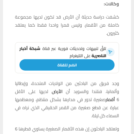
وكالات:
كشفت دراسة حديثة أن الأرض قد تكون لديها مجموعة
كاملة من الأقمار، وليس قمرا واحدا فقط كما يعتقد
كثيرون.
تلقَّ تنبيهات وتحديثات فورية عبر قناة
شبكة أخبار
الناصرية
على التليغرام
انضم للقناة
وجد فريق من الباحثين من الولايات المتحدة، وإيطاليا
وألمانيا، فنلندا والسويد أن
الأرض
لديها على الأقل
6
أقمار
صغيرة تدور في مدارها بشكل منتظم، ومعظمها
عبارة عن قطع صغيرة من القمر الحقيقي الذي نراه في
السماء كل ليلة.
وتعتقد الباحثون إن هذه الأقمار الصغيرة يساوي قطرها 6