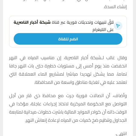
إنشاء السدة.
تلقَّ تنبيهات وتحديثات فورية عبر قناة
شبكة أخبار الناصرية
على التليغرام
انضم للقناة
وقال غالب لـشبكة أخبار الناصرية، إن مناسيب المياه في النهر
انخفضت منذ يوم أمس إلى مستويات خطيرة حتى بات النهر جافا
تماما، مما يشكل تهديدا مباشرا لمشاريع الماء العملاقة التي
تعتمد عليه في تغذية مناطق واسعة من المحافظة.
وأضاف، أن اتصالات فورية جرت مع محافظ ذي قار من أجل
التواصل مع الحكومة المركزية لاتخاذ إجراءات عاجلة، مؤكدا في
الوقت ذاته أن كوادر الموارد المائية باشرت خطوات ميدانية لمتابعة
الجداول وتنظيم ضخ كميات من المياه لإعادة إنعاش النهر.
انتهى.