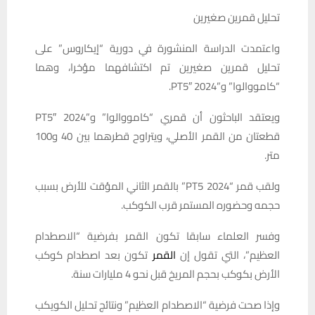
تحليل قمرين صغيرين
واعتمدت الدراسة المنشورة في دورية “إيكاروس” على
تحليل قمرين صغيرين تم اكتشافهما مؤخرا، وهما
“كامووالوا” و”2024 PT5″.
ويعتقد الباحثون أن قمري “كامووالوا” و”2024 PT5″
قطعتان من القمر الأصلي، ويتراوح قطرهما بين 40 و100
متر.
ولقب قمر “2024 PT5” بالقمر الثاني المؤقت للأرض بسبب
حجمه وحضوره المستمر قرب الكوكب.
وفسر العلماء سابقا تكون القمر بفرضية “الاصطدام
العظيم”، التي تقول إن
القمر
تكون بعد اصطدام كوكب
الأرض بكوكب بحجم المريخ قبل نحو 4 مليارات سنة.
وإذا صحت فرضية “الاصطدام العظيم” ونتائج تحليل الكويكب