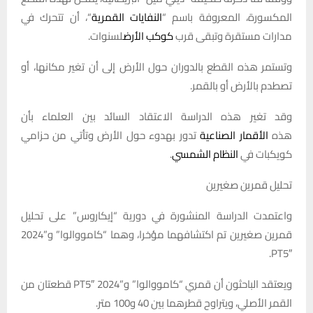
المكسورة، المعروفة باسم “
النفايات القمرية
“، أن تتحرك في
مدارات مستقرة وتبقى قرب
كوكب الأرض
لسنوات.
وتستمر هذه القطع بالدوران حول الأرض إلى أن تغير مكانها، أو
تصطدم بالأرض أو بالقمر.
وقد تغير هذه الدراسة الاعتقاد السائد بين العلماء بأن
هذه
الأقمار الصناعية
تدور بهدوء حول الأرض وتأتي من حزامي
كويكبات في
النظام الشمسي
.
تحليل قمرين صغيرين
واعتمدت الدراسة المنشورة في دورية “إيكاروس” على تحليل
قمرين صغيرين تم اكتشافهما مؤخرا، وهما “كامووالوا” و”2024
PT5″.
ويعتقد الباحثون أن قمري “كامووالوا” و”2024 PT5″ قطعتان من
القمر الأصلي، ويتراوح قطرهما بين 40 و100 متر.