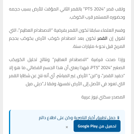
ولقب قمر “2024 PT5” بالقمر الثاني المؤقت للأرض بسبب حجمه
وحضوره المستمر قرب الكوكب.
وفسر العلماء سابقا تكون القمر بفرضية “الاصطدام العظيم”، التي
تقول إن
القمر
تكون بعد اصطدام كوكب الأرض بكوكب بحجم
المريخ قبل نحو 4 مليارات سنة.
وإذا صحت فرضية “الاصطدام العظيم” ونتائج تحليل الكويكب
الصغير “2024 PT5″، فهذا يعني أن هذا الجسم الفضائي ما هو إلا
“حفيد القمر”، و”ابن” الأرض غير المباشر، أي أنه نتج عن شظايا القمر
التي تعود في الأصل إلى الأرض نفسها، وفقا لـ”ديلي ميل
المصدر: سكاي نيوز عربية
📱 حمل تطبيق أخبار الناصرية وكن على اطلاع دائم
×
تحميل من Google Play