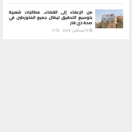
من الإعفاء إلى القضاء.. مطالبات شعبية
بتوسيع التحقيق ليطال جميع المتورطين في
صحة ذي قار
6 أغسطس، 2026
0
يستخدم هذا الموقع ملفات تعريف الارتباط لتحسين تجربتك. سنفترض أنك
هل تعتقد أن الأرض مسطحة؟.. دراسة تكشف
موافق على هذا، ولكن يمكنك إلغاء الاشتراك إذا كنت ترغب في ذلك.
سببا مفاجئا وراء الإيمان بنظريات المؤامرة
موافق
قراءة المزيد
6 أغسطس، 2026
0
مجلس ذي قار يوصي بإعفاء مدير عام الصحة
ومدير مستشفى الحسين.. والقرار بيد الزيدي
6 أغسطس، 2026
0
تسمم حاد وطبيب مقيم ومحاليل فقط.. هكذا
مات يوسف في مستشفى الشطرة بعد ساعات
من الانتظار
6 أغسطس، 2026
0