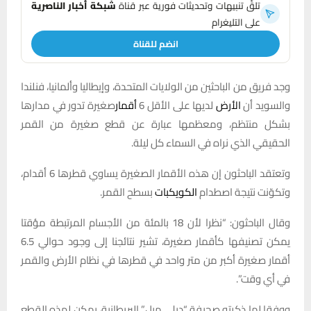
تلقَّ تنبيهات وتحديثات فورية عبر قناة
شبكة أخبار الناصرية
على التليغرام
انضم للقناة
وجد فريق من الباحثين من الولايات المتحدة، وإيطاليا وألمانيا، فنلندا
والسويد أن
الأرض
لديها على الأقل 6
أقمار
صغيرة تدور في مدارها
بشكل منتظم، ومعظمها عبارة عن قطع صغيرة من القمر
الحقيقي الذي نراه في السماء كل ليلة.
وتعتقد الباحثون إن هذه الأقمار الصغيرة يساوي قطرها 6 أقدام،
وتكوّنت نتيجة اصطدام
الكويكبات
بسطح القمر.
وقال الباحثون: “نظرا لأن 18 بالمئة من الأجسام المرتبطة مؤقتا
يمكن تصنيفها كأقمار صغيرة، تشير نتائجنا إلى وجود حوالي 6.5
أقمار صغيرة أكبر من متر واحد في قطرها في نظام الأرض والقمر
في أي وقت”.
ووفقا لما ذكرته صحيفة “ديلي ميل” البريطانية، يمكن لهذه القطع