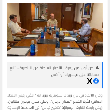
🔔 كن أول من يعرف الأخبار العاجلة عن الناصرية– تابع
حساباتنا على فيسبوك أو أكس
وقال الاتحاد في بيان ورد لـ السومرية نيوز، انه “التقَىٰ رئيسُ الاتحاد
العراقيّ لكُرةِ القدم “عدنان درجال”، وعلى مدى يومين متتاليين،
رئيسَ رابطة اللاليغا الإسبانيّة “خافيير تيباس” في العاصمةِ الإسبانيّة