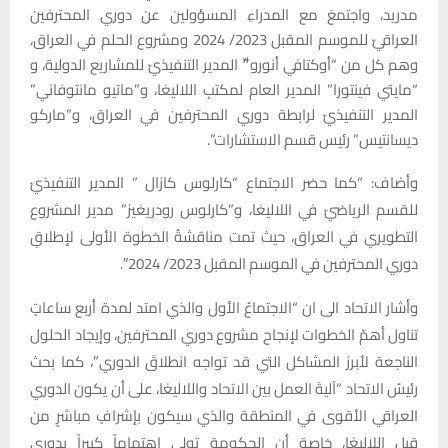
مدريد، واجتمعَ مع المدراءِ المسؤولين عن دوري المحترفين
العراقيّ للموسم المقبل 2023/ 2024 ومشروع الحلم في العراق،
وهم كل من “أوكتافي أنورو”ّ المدير التنفيذيّ للمشاريع الدولية، و
“مايتي فينتورا” المدير العام لمكتبِ اللاليغا، و”ماتيو مانتوفاني”
المدير التنفيذيّ لرابطة دوري المحترفين في العراق، و”ماركو
ديسانتيس” رئيس قسم الاستشارات”.
وأضاف: “كما حضر الاجتماع “كارلوس كازال ” المدير التنفيذيّ
للقسم الرياضيّ في اللاليغا، و”كارلوس رودريغيز” مدير المشروع
التطويري في العراق، حيث تمت مناقشةُ الخطوة الأولى لإطلاقِ
دوري المحترفين في الموسم المقبل 2023/ 2024″.
وأشار الاتحاد الى ان “الاجتماعُ الأول والذي امتد لمدة أربع ساعاتٍ
تناول أهمّ الخطوات لإنجاح مشروع دوري المحترفين، وإيجاد الحلول
الناجعة لأبرز المشاكل التي قد تواجه انطلاقَ الدوري”، كما بحث
رئيسُ الاتحاد “آليةَ العمل بين الاتحاد واللاليغا، على أن يكون الدوري
العراقي الأقوى في المنطقة والذي سيكون بإشرافٍ مباشرٍ من
قبل اللاليغا، خاصة أن الحكومة تولي اهتماماً كبيراً بدوري