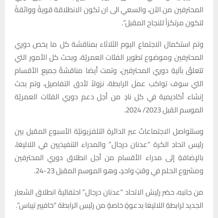
المحترفين من الآن، والسعي الى ان تكون الانطلاقة قويةً وواثقةً
لتكون مرتكزاً للنجاح المقبل”.
وتم استكمال الاجتماع اليوم الثلاثاء بمناقشة كل ما يخص دوري
المحترفين وموضوع تطوير الفئات العمريّة، وبحث كل الأمور التي
تتعلقُ بآليةِ دوري المحترفين، وتمت أيضا مناقشةُ جميع الأقسام
التي سوف تواكب عملَ الرابطة، نزولاً لأدق التفاصيل، وتم بحث
إنشاء أكاديمية في كل نادٍ من أجل دعم دوري الفئات العمريّة
الموسم القبل 2023/ 2024.
وستتواصل الاجتماعاتُ عبر الدائرةِ التلفزيونيّة الأسبوع المقبل بين
رئيس اتحادِ الكرة “عدنان درجال” والمدراء التنفيذيين في اللاليغا،
بالإضافةِ إلى مدراء الأقسام من أجل انطلاق دوري المحترفين
ومشروع الحلم في وقتٍ واحدٍ، وهو الموسم المقبل 23-24.
من جانبه، حضر رئيسُ الاتحاد “عدنان درجال” احتفاليةَ انطلاق الشعار
الجديد لرابطةِ اللاليغا بدعوةٍ خاصةٍ من رئيسِ الرابطة “خافيير تيباس”.