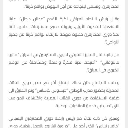
المحترفين، وتسعى لإنجاحه من أجل النهوض بواقع كرتنا”.
وقال رئيسُ الاتحاد العراقي لكرة القدم “عدنان درجال”: علينا
الاستعدادُ للخطوة الأولى، وتهيئة جميع مستلزمات نجاحها، لأننا
نعدُّ دوري المحترفين خطوة مهمةً للارتقاء بواقع كرتنا من جميع
النواحي”.
من جانبه، قال المديرُ التنفيذي لدوري المحترفين في العراق “ماتيو
مانتوفاني”: “أصبحت لدينا فكرةٌ واضحةٌ ومتكاملةٌ عن الوضع
الكروي في العراق”.
وعقب الاجتماع كان هناك اجتماعٌ آخر مع مدير دوري الفئات
العمريّة بحُضور مدرب الوطني “خيسوس كاساس” وتم التطرقُ الى
كيفيةِ الاستفادة من دوري الفئات العمرية واكتشاف المواهب
التي تصب في خدمةِ المنتخباتِ الوطنية.
وسبق كل ذلك لقاءٌ مع رئيسِ رابطة دوري المحترفين الإسباني
“خافيير تيباس” الذي أكد على “ضرورةِ الشروع بالعمل بتطبيق دوري