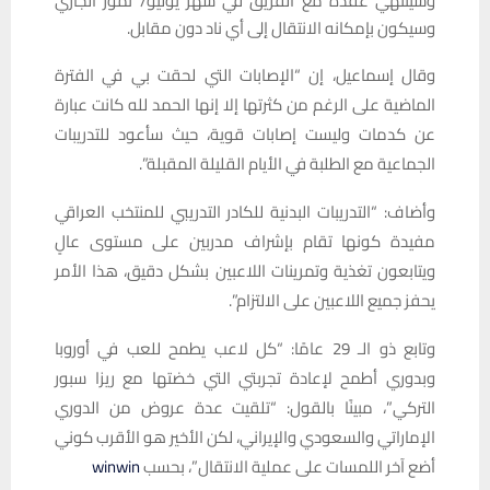
وسينتهي عقده مع الفريق في شهر يوليو/ تموز الجاري
وسيكون بإمكانه الانتقال إلى أي ناد دون مقابل.
وقال إسماعيل، إن “الإصابات التي لحقت بي في الفترة
الماضية على الرغم من كثرتها إلا إنها الحمد لله كانت عبارة
عن كدمات وليست إصابات قوية، حيث سأعود للتدريبات
الجماعية مع الطلبة في الأيام القليلة المقبلة”.
وأضاف: “التدريبات البدنية للكادر التدريبي للمنتخب العراقي
مفيدة كونها تقام بإشراف مدربين على مستوى عالٍ
ويتابعون تغذية وتمرينات اللاعبين بشكل دقيق، هذا الأمر
يحفز جميع اللاعبين على الالتزام”.
وتابع ذو الـ 29 عامًا: “كل لاعب يطمح للعب في أوروبا
وبدوري أطمح لإعادة تجربتي التي خضتها مع ريزا سبور
التركي”، مبينًا بالقول: “تلقيت عدة عروض من الدوري
الإماراتي والسعودي والإيراني، لكن الأخير هو الأقرب كوني
أضع آخر اللمسات على عملية الانتقال”، بحسب
winwin