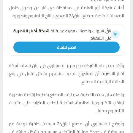
أعلنت شركة أور العامة في محافظة ذي قار عن وصول كامل
المعدات الخاصة بمصنع البثق/2 المعني بانتاج الالمنيوم وتطويره.
تلقَّ تنبيهات وتحديثات فورية عبر قناة
شبكة أخبار الناصرية
على التليغرام
انضم للقناة
وأكد مدير عام الشركة حيدر سهر الحسيناوي في بيان تابعته شبكة
اخبار الناصرية أن المشروع الجديد سيُسهم بشكل فاعل في رفع
الطاقة الإنتاجية للمصانع.
واضاف، ان هذه الخطوة هو لرفد المصنع بخطوط إنتاجية متطورة
تواكب التكنولوجيا العالمية، استجابة للطلب المتزايد على منتجات
الألمنيوم محليا.
وأوضح الحسيناوي أن مصنع البثق/2 سيحدث طفرة نوعية غير
مسبوقة في جودة ومتانة المنتجات، وسيسهم بشكل مباشر في