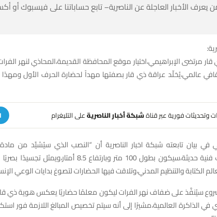
 كن أول من يعرف الأخبار العاجلة عن الناصرية– تابع حساباتنا على ف
شبك
قار مرتضى الإبراهيمي،اختيار موقع المحافظة القديمة،المحاذي لنهر الفر
افي عالمي،يُخلّد عراقة ذي قار بصفتها مهداً لحضارة الحرف الأول ومهدًا 
على التليغرام
شبكة أخبار الناصرية
تلقَّ تنبيهات وتحديثات فوري
ة
ي في بيان تابعته شبكة اخبار الناصرية أن “النصب الذي سيُشيَّد من مادة 
 100 متر وبارتفاع 8.5 أمتار،ويمثل تجسيدًا بصريًا لحضارة أور التي
ت أولى معالم الكتابة والتنظيم المدني،وتلاقت فيها الحضارات لتصوغ بدايات ا
روع سيُنفَّذ على ضفاف نهر الفرات ليكون معلمًا حضاريًا يعكس هوية ذي قار
ادي في الذاكرة العالمية،مشيرًا إلى أنه سيتم تخصيص المبالغ اللازمة فور ا