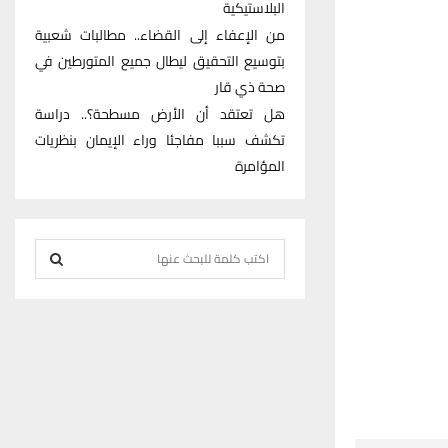
البلاستيكية
من الإعفاء إلى القضاء.. مطالبات شعبية
بتوسيع التحقيق ليطال جميع المتورطين في
صحة ذي قار
هل تعتقد أن الأرض مسطحة؟.. دراسة
تكشف سببا مفاجئا وراء الإيمان بنظريات
المؤامرة
S
e
S
a
r
E
c
h
A
f
R
o