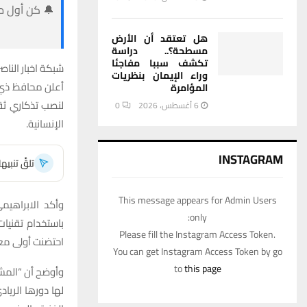
🔔 كن أول من
هل تعتقد أن الأرض
مسطحة؟.. دراسة
تكشف سببا مفاجئا
شبكة اخبار الناصر
وراء الإيمان بنظريات
أعلن محافظ ذي ق
المؤامرة
لنصب تذكاري ثقا
6 أغسطس، 2026
0
الإنسانية.
INSTAGRAM
تلقَّ تنبي
This message appears for Admin Users
وأكد الابراهيمي
only:
Please fill the Instagram Access Token.
احتضنت أولى معا
You can get Instagram Access Token by go
to
this page
وأوضح أن “المشر
لها دورها الريا