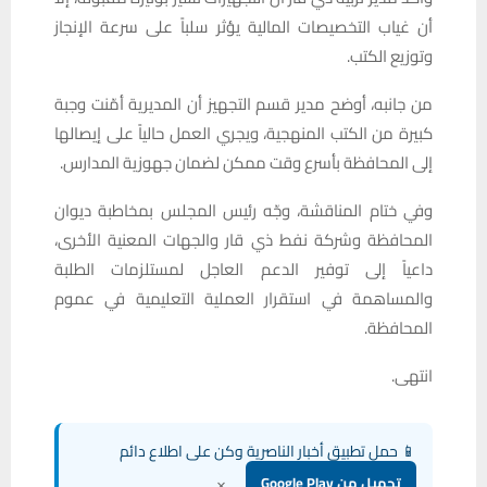
أن غياب التخصيصات المالية يؤثر سلباً على سرعة الإنجاز
وتوزيع الكتب.
من جانبه، أوضح مدير قسم التجهيز أن المديرية أمّنت وجبة
كبيرة من الكتب المنهجية، ويجري العمل حالياً على إيصالها
إلى المحافظة بأسرع وقت ممكن لضمان جهوزية المدارس.
وفي ختام المناقشة، وجّه رئيس المجلس بمخاطبة ديوان
المحافظة وشركة نفط ذي قار والجهات المعنية الأخرى،
داعياً إلى توفير الدعم العاجل لمستلزمات الطلبة
والمساهمة في استقرار العملية التعليمية في عموم
المحافظة.
انتهى.
📱 حمل تطبيق أخبار الناصرية وكن على اطلاع دائم
×
تحميل من Google Play