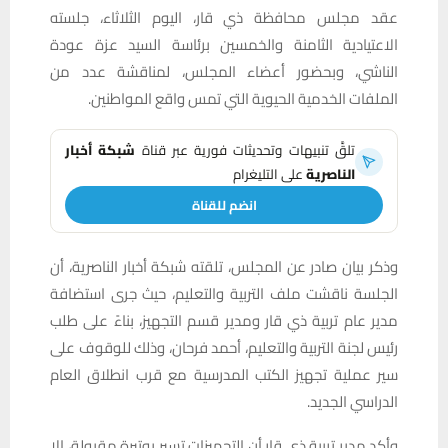
عقد مجلس محافظة ذي قار، اليوم الثلاثاء، جلسته
الاعتيادية الثامنة والخمسين برئاسة السيد عزة عودة
الناشي، وبحضور أعضاء المجلس، لمناقشة عدد من
الملفات الخدمية الحيوية التي تمس واقع المواطنين.
تلقَّ تنبيهات وتحديثات فورية عبر قناة
شبكة أخبار
الناصرية
على التليغرام
انضم للقناة
وذكر بيان صادر عن المجلس، تلقته شبكة أخبار الناصرية، أن
الجلسة ناقشت ملف التربية والتعليم، حيث جرى استضافة
مدير عام تربية ذي قار ومدير قسم التجهيز، بناءً على طلب
رئيس لجنة التربية والتعليم، أحمد فرحان، وذلك للوقوف على
سير عملية تجهيز الكتب المدرسية مع قرب انطلاق العام
الدراسي الجديد.
وأكد مدير تربية ذي قار أن التجهيزات تسير بوتيرة مقبولة، إلا