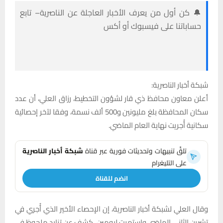
🔔 كن أول من يعرف الأخبار العاجلة عن الناصرية– تابع
حساباتنا على فيسبوك أو أكس
شبكة أخبار الناصرية:
أعلن معاون محافظ ذي قار لشؤون التخطيط، رزاق العلي، أن عدد
سكان المحافظة بلغ مليونين و500 ألف نسمة، وفقا لآخر إحصائية
سكانية أُجريت نهاية العام الماضي.
تلقَّ تنبيهات وتحديثات فورية عبر قناة
شبكة أخبار الناصرية
على التليغرام
انضم للقناة
وقال العلي لشبكة أخبار الناصرية، إن الإحصاء الأخير الذي أُجري في
تشرين الثاني الماضي واستمرت ليومين، كشف عن تزايد ملحوظ في