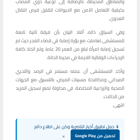
والمناطق المحيطة، بالإضافة إلى توعية ذوي المصاب
بكيفية التعامل الآمن مع الحيوانات لتقليل فرص انتقال
العدوى.
وفي السياق ذاته، أفاد البيان بأن فرقة ثانية تابعة
للمستشفى تعاملت مع بؤرة إصابة في قضاء الفجر حيث تم
تسجيل إصابة امرأة تبلغ من العمر 20 عاما، وتم اتخاذ كافة
الإجراءات الوقائية اللازمة في محيط الحالة.
وأكد المستشفى أن عمله مستمر في الرصد والتحري
الميداني ومكافحة مسببات المرض، بالتنسيق مع الجهات
الصحية والزراعية المختصة، في محاولة لمنع تسجيل المزيد
من الحالات.
انتهى.
📱 حمل تطبيق أخبار الناصرية وكن على اطلاع دائم
×
تحميل من Google Play