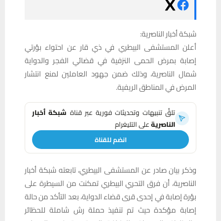
شبكة أخبار الناصرية:
أعلن المستشفى البيطري في ذي قار عن احتواء بؤرتي
إصابة بمرض الحمى النزفية في قضائي الفجر والدواية
شمال الناصرية، وذلك ضمن جهود العاملين لمنع انتشار
المرض في المناطق الريفية.
تلقَّ تنبيهات وتحديثات فورية عبر قناة
شبكة أخبار
الناصرية
على التليغرام
انضم للقناة
وذكر بيان صادر عن المستشفى البيطري، تابعته شبكة أخبار
الناصرية، أن فرق التحري البيطري تمكنت من السيطرة على
بؤرة إصابة في إحدى قرى قضاء الدواية، بعد التأكد من حالة
إصابة مؤكدة حيث تم تنفيذ حملة رش شاملة للحظائر