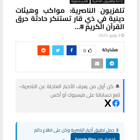
إذاعة وتلفزيون الناصرية
تقارير مصورة
تلفزيون الناصرية: مواكب وهيئات
دينية في ذي قار تستنكر حادثة حرق
القرآن الكريم #…
3 يوليو، 2023
مشاركة
0
🔔 كن أول من يعرف الأخبار العاجلة عن الناصرية–
تابع حساباتنا على فيسبوك أو أكس
📱 حمل تطبيق أخبار الناصرية وكن على اطلاع دائم
×
تحميل من Google Play