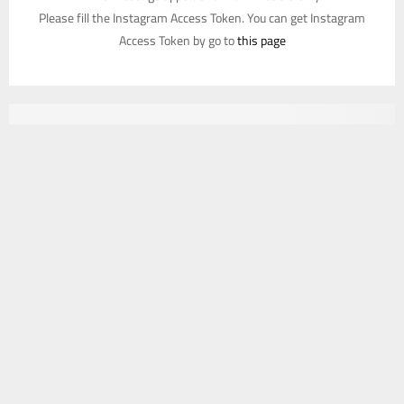
Please fill the Instagram Access Token. You can get Instagram
Access Token by go to
this page
يستخدم هذا الموقع ملفات تعريف الارتباط لتحسين تجربتك. سنفترض أنك
موافق على هذا، ولكن يمكنك إلغاء الاشتراك إذا كنت ترغب في ذلك.
موافق
قراءة المزيد