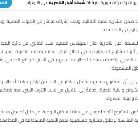
تنبيهات وتحديثات فورية عبر قناة
شبكة أخبار الناصرية
على التليغرام
انضم
ذ ضمن مشاريع تنمية الأقاليم، وتحت إشراف مباشر من الجهات المعنية، وبم
جاري في المحافظة.
شبكة أخبار الناصرية، قال المهندس المقيم علاء الغالبي من دائرة المجا
برز المشاريع الاستراتيجية في قطاع البنى التحتية بمدينة الناصرية، ويهد
الصحي وتصريف مياه الأمطار، بما يسهم في تأهيل الواقع الخدمي وتح
اطق المشمولة.”
ي إلى أن المشروع سيسهم بشكل مباشر في الحد من تراكم مياه الأمطار، وتق
شوارع والبنية التحتية، إضافةً إلى التقليل من نسب التلوث البيئي، مما ينعكس 
 والبيئة الحضرية.
يكون للمشروع تأثير ملموس على حياة السكان اليومية، من خلال تحسين مستو
ية المناسبة لإطلاق مشاريع مستقبلية تخدم التنمية المستدامة في المحافظة