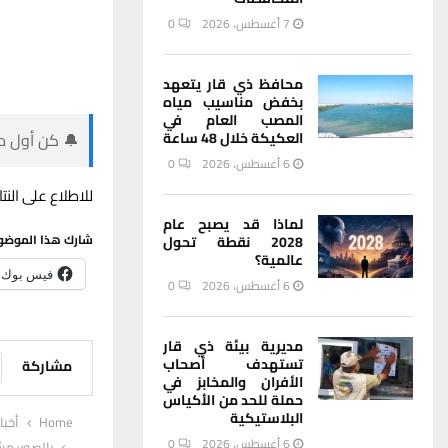
7 أغسطس، 2026
0
محافظ ذي قار يتعهد
بخفض مناسيب مياه
المصب العام في
🔔 كن أول من
العكيكة خلال 48 ساعة
6 أغسطس، 2026
0
للاطلاع على النت
لماذا قد يصبح عام
شارك هذا الموضو
2028 نقطة تحول
عالمية؟
فيس بوك
6 أغسطس، 2026
0
مديرية بيئة ذي قار
تستهدف أصحاب
مشاركة
الأفران والمخابز في
حملة للحد من الأكياس
البلاستيكية
Home
أخبا
6 أغسطس، 2026
0
بالصور: مشروع الص