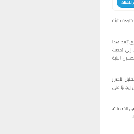
 للقناة
تابعة حثيثة
ري”يُعد هذا
ف إلى تحديث
سين البنية
ليل الأضرار
إيجابيًا على
ى الخدمات،
.