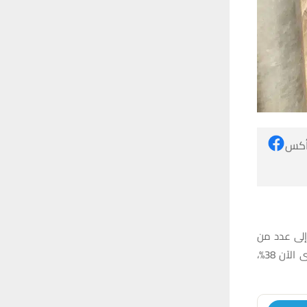
 أكس
لى عدد من
المناطق المتفرقة داخل مدينة الناصرية، تطورًا متسارعًا، حيث بلغت نسبة الإنجاز فيه حتى الآن 38%،