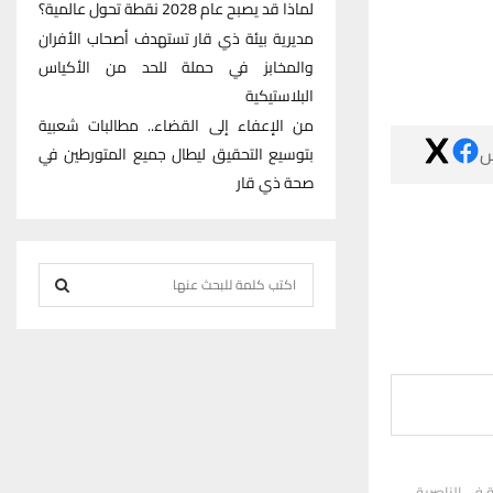
لماذا قد يصبح عام 2028 نقطة تحول عالمية؟
مديرية بيئة ذي قار تستهدف أصحاب الأفران
والمخابز في حملة للحد من الأكياس
البلاستيكية
من الإعفاء إلى القضاء.. مطالبات شعبية

بتوسيع التحقيق ليطال جميع المتورطين في
صحة ذي قار
S
e
S
a
r
E
c
h
A
f
R
o