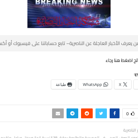
 كن أول من يعرف الأخبار العاجلة عن الناصرية– تابع حساباتنا على ف
للاطلاع على النتا
شا
طباعة
WhatsApp
X
0
أخبار النا
بالصور: مشروع الصرف الصحي في المهيدية والطليعة يحقق 38% نسبة إنجاز ويدخل مراحل م