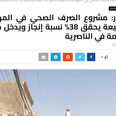
لأخبار
ر: مشروع الصرف الصحي في المه
والطليعة يحقق 38% نسبة إنجاز ويد
ة في الناصرية
1