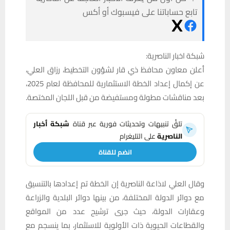
تابع حساباتنا على فيسبوك أو أكس
شبكة اخبار الناصرية:
أعلن معاون محافظ ذي قار لشؤون التخطيط، رزاق العلي،
عن إكمال إعداد الخطة الاستثمارية للمحافظة لعام 2025،
بعد مناقشات مطولة ومستفيضة من قبل اللجان المختصة.
تلقَّ تنبيهات وتحديثات فورية عبر قناة
شبكة أخبار
الناصرية
على التليغرام
انضم للقناة
وقال العلي لاذاعة الناصرية إن الخطة تم إعدادها بالتنسيق
مع دوائر الدولة المختلفة، من بينها دوائر البلدية والزراعة
وعقارات الدولة، حيث جرى ترشيح عدد من المواقع
والقطاعات الحيوية ذات الأولوية للاستثمار، بما ينسجم مع