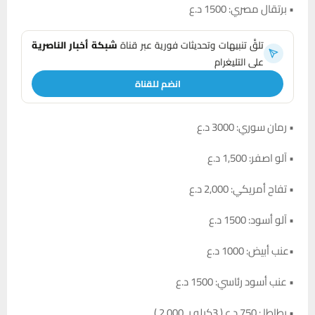
• برتقال مصري: 1500 د.ع
تلقَّ تنبيهات وتحديثات فورية عبر قناة
شبكة أخبار الناصرية
على التليغرام
انضم للقناة
• رمان سوري: 3000 د.ع
• آلو اصفر: 1,500 د.ع
• تفاح أمريكي: 2,000 د.ع
• آلو أسود: 1500 د.ع
•عنب أبيض: 1000 د.ع
• عنب أسود رئاسي: 1500 د.ع
• بطاطا : 750 د.ع ( 3كيلو بـ 2,000 )