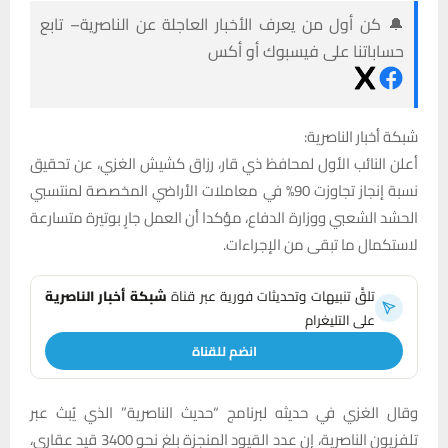
🔔 كن أول من يعرف الأخبار العاجلة عن الناصرية– تابع
حساباتنا على فيسبوك أو أكس
شبكة أخبار الناصرية:
أعلن النائب الأول لمحافظ ذي قار، رزاق كشيش الغزي، عن تحقيق
نسبة إنجاز تجاوزت 90% في معاملات الأراضي المخصصة لمنتسبي
الحشد الشعبي ووزارة الدفاع، مؤكدا أن العمل جارٍ بوتيرة متسارعة
لاستكمال ما تبقى من الإجراءات.
تلقَّ تنبيهات وتحديثات فورية عبر قناة
شبكة أخبار الناصرية
على التليغرام
انضم للقناة
وقال الغزي في حديثه لبرنامج “حديث الناصرية” الذي يُبث عبر
تلفزيون الناصرية، إن عدد القيود المنجزة بلغ نحو 3400 قيد عقاري،