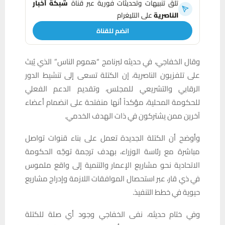
تلقَّ تنبيهات وتحديثات فورية عبر قناة
شبكة أخبار
الناصرية
على التليغرام
انضم للقناة
وقال الخفاجي، في حديثه لبرنامج “هموم الناس” الذي يُبث
على تلفزيون الناصرية، إن الكتلة تسعى إلى تنشيط الدور
الرقابي والتشريعي للمجلس، وتقديم الدعم الفعلي
للحكومة المحلية، مؤكداً أنها منفتحة على انضمام أعضاء
آخرين ممن يشتركون في ذات الهدف الخدمي.
وأوضح أن الكتلة الجديدة تعمل على بناء قنوات تواصل
مباشرة مع رئاسة الوزراء، بهدف ترجمة توجّه الحكومة
الاتحادية نحو مشاريع الإعمار والتنمية إلى واقع ملموس
في ذي قار، عبر استحصال الموافقات اللازمة وإدراج مشاريع
حيوية في خطط التنفيذ.
وفي ختام حديثه، نفى الخفاجي وجود أي صلة للكتلة