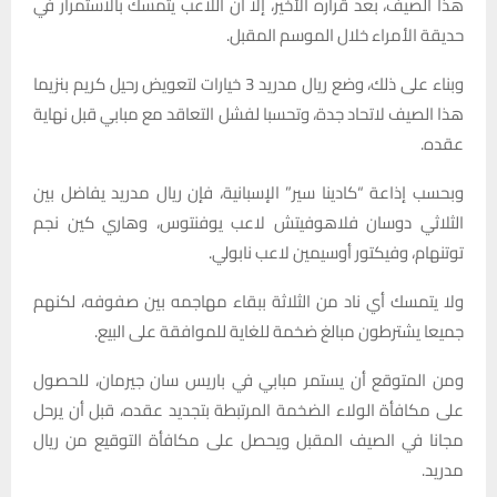
هذا الصيف، بعد قراره الأخير، إلا أن اللاعب يتمسك بالاستمرار في
حديقة الأمراء خلال الموسم المقبل.
وبناء على ذلك، وضع ريال مدريد 3 خيارات لتعويض رحيل كريم بنزيما
هذا الصيف لاتحاد جدة، وتحسبا لفشل التعاقد مع مبابي قبل نهاية
عقده.
وبحسب إذاعة “كادينا سير” الإسبانية، فإن ريال مدريد يفاضل بين
الثلاثي دوسان فلاهوفيتش لاعب يوفنتوس، وهاري كين نجم
توتنهام، وفيكتور أوسيمين لاعب نابولي.
ولا يتمسك أي ناد من الثلاثة ببقاء مهاجمه بين صفوفه، لكنهم
جميعا يشترطون مبالغ ضخمة للغاية للموافقة على البيع.
ومن المتوقع أن يستمر مبابي في باريس سان جيرمان، للحصول
على مكافأة الولاء الضخمة المرتبطة بتجديد عقده، قبل أن يرحل
مجانا في الصيف المقبل ويحصل على مكافأة التوقيع من ريال
مدريد.