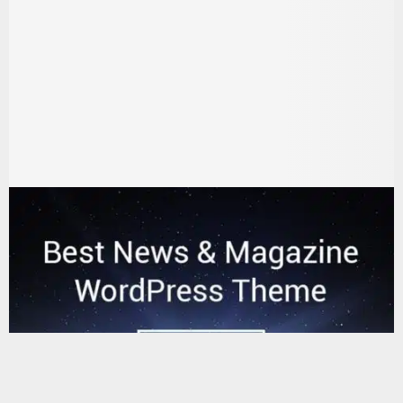
يستخدم هذا الموقع ملفات تعريف الارتباط لتحسين تجربتك. سنفترض أنك
موافق على هذا، ولكن يمكنك إلغاء الاشتراك إذا كنت ترغب في ذلك.
موافق
قراءة المزيد