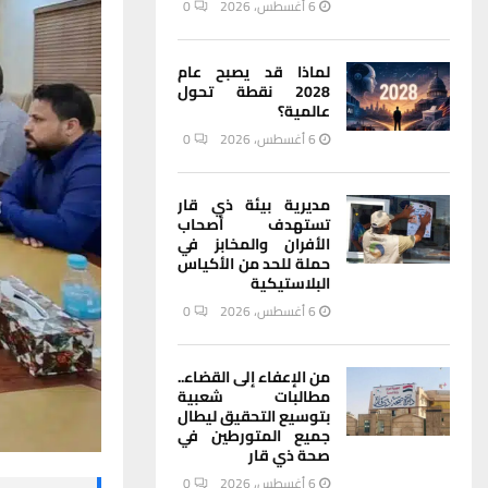
6 أغسطس، 2026
0
لماذا قد يصبح عام
2028 نقطة تحول
عالمية؟
6 أغسطس، 2026
0
مديرية بيئة ذي قار
تستهدف أصحاب
الأفران والمخابز في
حملة للحد من الأكياس
البلاستيكية
6 أغسطس، 2026
0
من الإعفاء إلى القضاء..
مطالبات شعبية
بتوسيع التحقيق ليطال
جميع المتورطين في
صحة ذي قار
6 أغسطس، 2026
0