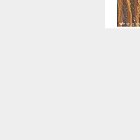
 ترغب في ذلك.
موافق
قراءة المزيد
 أكس
اتباع أنظمة
 مختصين أو
 للقناة
حة الجسدية