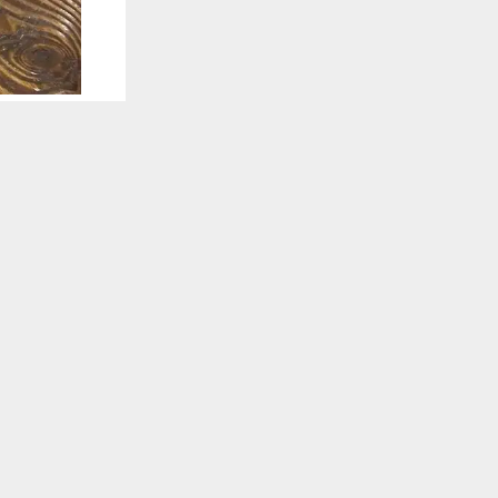
يستخدم هذا الموقع ملفات تعريف الارتباط لت
🔔 كن أول
وكالات:
في زمن تتسار
غذائية قاسي
فهم عميق لا
تلقَّ 
ومع تنوع وت