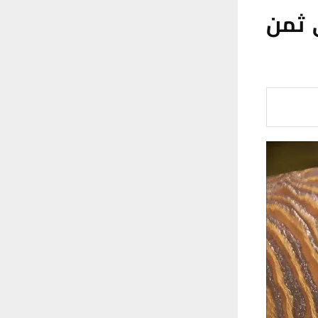
ي ثمن