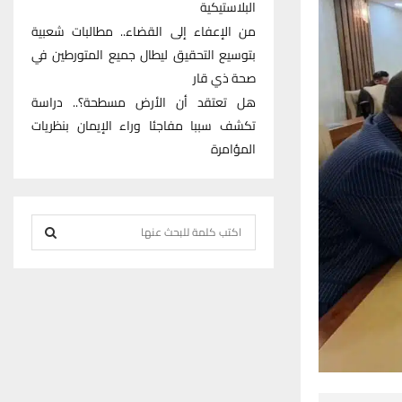
البلاستيكية
من الإعفاء إلى القضاء.. مطالبات شعبية
بتوسيع التحقيق ليطال جميع المتورطين في
صحة ذي قار
هل تعتقد أن الأرض مسطحة؟.. دراسة
تكشف سببا مفاجئا وراء الإيمان بنظريات
المؤامرة
S
e
S
a
r
E
c
h
A
f
R
o