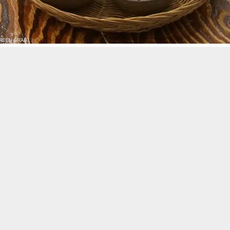
حسين تجربتك. سنفترض أنك موافق على هذا، ولكن يمكنك إلغاء الاشتراك إذا كنت
 من يعرف الأخبار العاجلة عن الناصرية– تابع حساباتنا على فيسبوك أو
ع فيه معايير الجمال وتنتشر فيه ثقافة “الجسم المثالي”، يلجأ كثيرون إلى 
ة، بعضها مستوحى من الإنترنت أو وسائل التواصل الاجتماعي دون استشارة
حتياجات أجسامهم.
تنبيهات وتحديثات فورية عبر قناة
شبكة أخبار الناصرية
على التليغرام
انضم
عدد أنواع الحميات الرائجة، تزداد المخاوف من آثارها الجانبية على الص