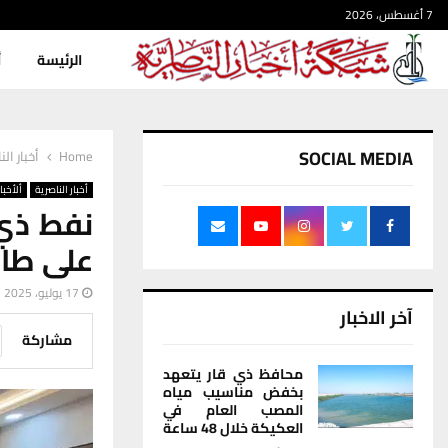
7 أغسطس، 2026
الرئيسة
أ
SOCIAL MEDIA
Home
أخبار الن
أخبار الناصرية
ألأخبار
نفط ذي 
على طاو
17 يوليو، 2025
آخر الاخبار
مشاركة
محافظ ذي قار يتعهد
بخفض مناسيب مياه
المصب العام في
العكيكة خلال 48 ساعة