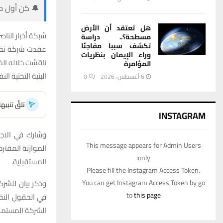
🔔 كن أول من
هل تعتقد أن الأرض
شبكة أخبار الناصر
مسطحة؟.. دراسة
تكشف سببا مفاجئا
عقدت شركة نفط ذ
وراء الإيمان بنظريات
المؤامرة
البنية التحتية الن
6 أغسطس، 2026
0
تلقَّ تنبي
INSTAGRAM
وشارك في الاجتم
This message appears for Admin Users
الموازنة المقترح
only:
المستقبلية.
Please fill the Instagram Access Token.
وذكر بيان للشرك
You can get Instagram Access Token by go
to
this page
في الحقول النفط
الشركة المستمر 