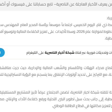
 كن أول من يعرف الأخبار العاجلة عن الناصرية– تابع حساباتنا على ف
شبك
ذي قار، اليوم الخميس، اجتماعاً موسعاً برئاسة المدير العام المهندس س
زنة عام 2026، وسط تأكيدات على تعزيز الكفاءة المالية وتوسيع آفاق الاستثمار في
البني
على التليغرام
شبكة أخبار الناصرية
تلقَّ تنبيهات وتحديثات فوري
ة
ماع مدراء الهيئات والأقسام والشُعب المالية والإدارية، حيث جرت مناقش
حة، مع التركيز على تحديد أولويات الإنفاق بما ينسجم مع الرؤية الاستراتيجية 
كة تلقته شبكة اخبار الناصرية، تضمن الاجتماع عرضاً لأبرز المشاريع المستقب
طية، إلى جانب بحث سبل تطوير البنى التحتية ورفع كفاءة الأداء والإنتا
الشركة المستمر لتعزيز مكانتها في قطاع