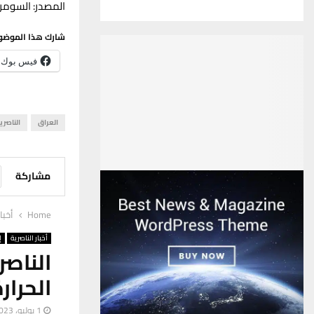
المصدر: السومري
شارك هذا الموضو
فيس بوك
العراق
الناصري
مشاركة
Home
أخبا
أخبار الناصرية
إ
الناصر
الحرار
1 يوليو، 2023