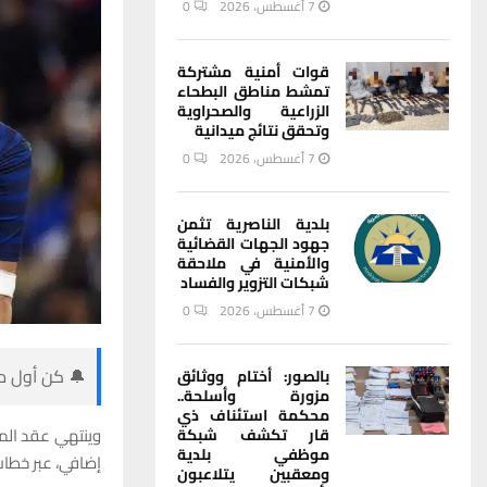
7 أغسطس، 2026
0
قوات أمنية مشتركة
تمشط مناطق البطحاء
الزراعية والصحراوية
وتحقق نتائج ميدانية
7 أغسطس، 2026
0
بلدية الناصرية تثمن
جهود الجهات القضائية
والأمنية في ملاحقة
شبكات التزوير والفساد
7 أغسطس، 2026
0
🔔 كن أول من
بالصور: أختام ووثائق
مزورة وأسلحة..
محكمة استئناف ذي
وينتهي عقد الم
قار تكشف شبكة
موظفي بلدية
إضافي، عبر خطاب
ومعقبين يتلاعبون