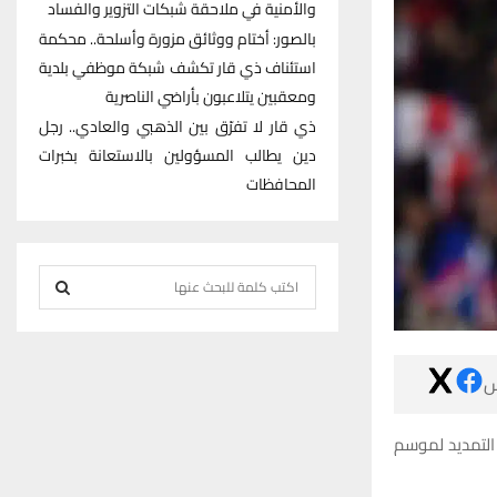
والأمنية في ملاحقة شبكات التزوير والفساد
بالصور: أختام ووثائق مزورة وأسلحة.. محكمة
استئناف ذي قار تكشف شبكة موظفي بلدية
ومعقبين يتلاعبون بأراضي الناصرية
ذي قار لا تفرّق بين الذهبي والعادي.. رجل
دين يطالب المسؤولين بالاستعانة بخبرات
المحافظات
S
e
S
a
r
E

c
h
A
وينتهي عقد ال
f
R
o