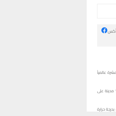
 أكس
رة عالمياً
وذكرت بيانات تم نشرها بحسب الموقع المذكور تابعتها شبكة أخبار الناصرية، ان هناك 15 مدينة على
بدرجة حرارة