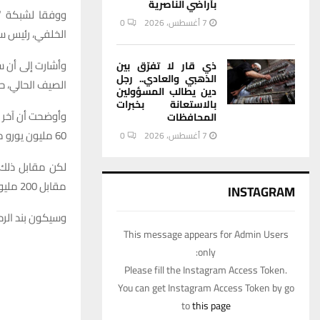
بأراضي الناصرية
ووفقا لشبكة “د
7 أغسطس، 2026
0
الخلفي، رئيس س
وأشارت إلى أن س
ذي قار لا تفرّق بين
الذهبي والعادي.. رجل
الصيف الحالي، ح
دين يطالب المسؤولين
بالاستعانة بخبرات
المحافظات
60 مليون يورو مكافأة ولاء إضافية، علاوة على المكافأة التي سيحصل عليها إذا استمر في الموسم المقبل.
7 أغسطس، 2026
0
مقابل 200 مليون يورو، ما سيجبر ريال مدريد على دفع الأموال إذا أراد حسم الصفقة.
INSTAGRAM
وسيكون بند الرح
This message appears for Admin Users
only:
Please fill the Instagram Access Token.
You can get Instagram Access Token by go
to
this page