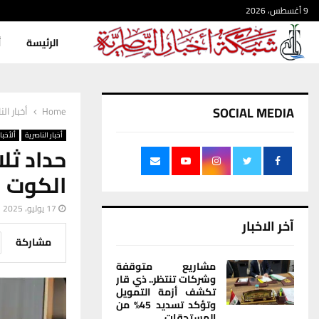
9 أغسطس، 2026
الرئيسة
أ
SOCIAL MEDIA
Home
أخبار الن
أخبار الناصرية
ألأخبار
حداد ثل
الكوت
17 يوليو، 2025
آخر الاخبار
مشاركة
مشاريع متوقفة
وشركات تنتظر.. ذي قار
تكشف أزمة التمويل
وتؤكد تسديد 45% من
المستحقات