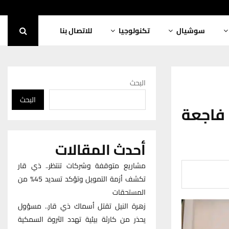
سوشيال
تكنولوجيا
للاتصال بنا
البحث
البحث
 فاجعة
أحدث المقالات
مشاريع متوقفة وشركات تنتظر.. ذي قار
تكشف أزمة التمويل وتؤكد تسديد 45% من
المستحقات
زهرة النيل تقتل أسماك ذي قار.. مسؤول
يحذر من كارثة بيئية تهدد الثروة السمكية