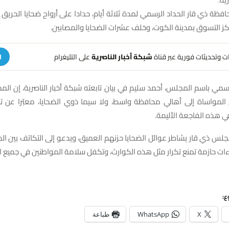
ة ذي قار الحداد الرسمي لمدة ثلاثة أيام، حدادا على أرواح ضحايا الحريق
ز التسوق بمدينة الكوت، وخلف عشرات الضحايا والمصابين.
هات وتحديثات فورية عبر قناة
شبكة أخبار الناصرية
على التليغرام
ا
سمي باسم المجلس، أحمد سليم في بيان تابعته شبكة أخبار الناصرية، إن الم
المواساة إلى أهالي محافظة واسط، ولا سيما ذوي الضحايا، معبّرا عن
 هذه الفاجعة الأليمة.
لس ذي قار يشاطر عوائل الضحايا حزنهم العميق، ويدعو إلى التكاتف بين ا
اءات حازمة تمنع تكرار مثل هذه الكوارث، وتكفل سلامة المواطنين في جميع ا
ع:
X
WhatsApp
طباعة