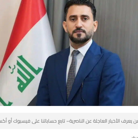
 كن أول من يعرف الأخبار العاجلة عن الناصرية– تابع حساباتنا على ف
شبك