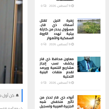
9 أغسطس، 2026
0
زهرة النيل تقتل
أسماك ذي قار..
مسؤول يحذر من كارثة
بيئية تهدد الثروة
السمكية والأهوار
9 أغسطس، 2026
0
معاون محافظ ذي قار
يكشف نسب إنجاز
مشاريع التنمية ويرصد
تقدم ملفات البنية
التحتية
9 أغسطس، 2026
0
🔔 كن أول من
أنواء ذي قار تحذر من
تأثير منخفض شبه
الجزيرة العربية وتسجيل
شبكة أخبار الناصر