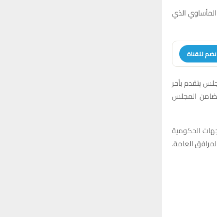
h
A
 المأساوي الذي
f
R
o
r
C
:
نضم للقناة
H
جلس يتقدم بأحر
 تضامن المجلس
لجهات الحكومية
لمرافق العامة.