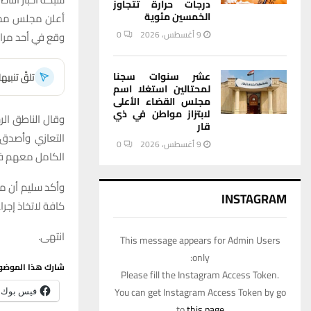
درجات حرارة تتجاوز
الخمسين مئوية
أعلن مجلس محافظ
9 أغسطس، 2026
0
وقع في أحد مراك
عشر سنوات سجنا
تلقَّ تنبي
لمحتالين استغلا اسم
مجلس القضاء الأعلى
لابتزاز مواطن في ذي
وقال الناطق الر
قار
التعازي وأصدق 
9 أغسطس، 2026
0
الكامل معهم في
وأكد سليم أن مج
INSTAGRAM
كافة لاتخاذ إجر
انتهى.
This message appears for Admin Users
only:
شارك هذا الموضو
Please fill the Instagram Access Token.
You can get Instagram Access Token by go
فيس بوك
to
this page