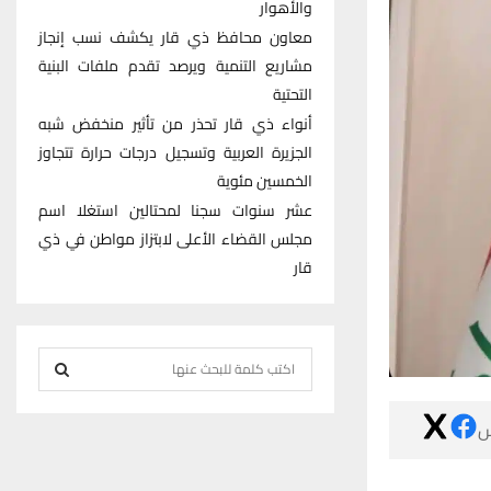
والأهوار
معاون محافظ ذي قار يكشف نسب إنجاز
مشاريع التنمية ويرصد تقدم ملفات البنية
التحتية
أنواء ذي قار تحذر من تأثير منخفض شبه
الجزيرة العربية وتسجيل درجات حرارة تتجاوز
الخمسين مئوية
عشر سنوات سجنا لمحتالين استغلا اسم
مجلس القضاء الأعلى لابتزاز مواطن في ذي
قار
S
e
S
a

r
E
c