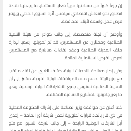
إن جزءاً كبيراً من مساحتها مهيأ فعليًا للاستثمار، ما يجعلها نقطة
انطلاق نحو انتعاش اقتصادي سيلمس أثره السوق المحلي ويوفر
فرص عمل واسعة لأبناء المحافظة.
وأوضح أن لجنة متخصصة، إلى جانب كوادر من هيئة التنمية
الصناعية وممثلين عن المستثمرين، قد تم تخويلها رسميا لإدارة
ملف المدينة الصناعية وعقد لقاءات مباشرة مع المستثمرين
لعرض الفرص الاستثمارية المتاحة.
وفي إطار معالجة التحديات البيئية، كشف الغزي عن لقاء مرتقب
مع وزير البيئة لحسم ملف الموافقات البيئية الفردية، مشيرًا إلى أن
المدينة الصناعية تستوفي جميع الاشتراطات البيئية الرسمية، وهو
ما يعزز جاذبيتها للمشاريع الصناعية المختلفة.
كما أعلن عن موافقة وزير الصناعة على إشراك الحكومة المحلية
في ذي قار باتخاذ قرارات تطويرية تخص شركة أور العامة – إحدى
أبرز الشركات الوطنية الرابحة – إلى جانب شركة النسيج، مع فتح
قنوات اتصال مباشر مع الوزارة لضمان إدارة فاعلة لهذه الملفات