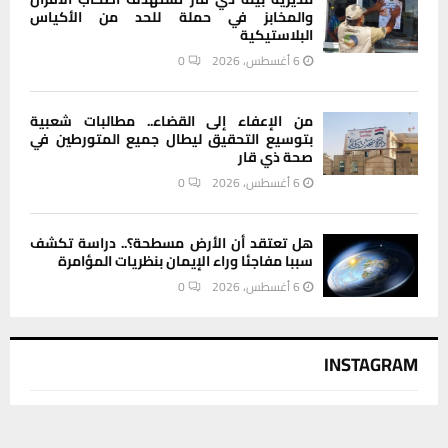
والمخابز في حملة للحد من الأكياس
البلاستيكية
6 أغسطس، 2026
0
من الإعفاء إلى القضاء.. مطالبات شعبية
بتوسيع التحقيق ليطال جميع المتورطين في
صحة ذي قار
6 أغسطس، 2026
0
هل تعتقد أن الأرض مسطحة؟.. دراسة تكشف
سببا مفاجئا وراء الإيمان بنظريات المؤامرة
6 أغسطس، 2026
0
INSTAGRAM
This message appears for Admin Users only:
يستخدم هذا الموقع ملفات تعريف الارتباط لتحسين تجربتك. سنفترض أنك