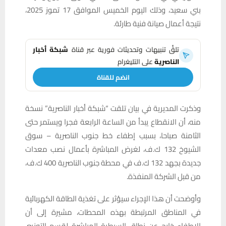
بني سعيد، وذلك اليوم الخميس الموافق 17 تموز 2025،
نتيجة أعمال صيانة فنية طارئة.
تلقَّ تنبيهات وتحديثات فورية عبر قناة
شبكة أخبار
الناصرية
على التليغرام
انضم للقناة
وذكرت المديرية في بيان تلقت “شبكة أخبار الناصرية” نسخة
منه، أن الانقطاع يبدأ من الساعة الرابعة فجرا ويستمر حتى
الثامنة صباحا، بسبب إطفاء خط جنوب الناصرية – سوق
الشيوخ 132 ك.ف، لغرض المباشرة بأعمال نصب معدات
جديدة بجهد 132 ك.ف في محطة جنوب الناصرية 400 ك.ف،
من قبل الشركة المنفذة.
وأوضحت أن هذا الإجراء سيؤثر على تغذية الطاقة الكهربائية
في المناطق المرتبطة بهذه المحطات، مشيرة إلى أن
الإطفاء خارج عن نطاق السيطرة المباشرة لقسم التوزيع،