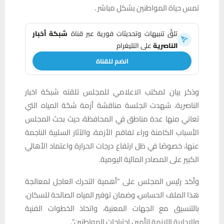
تمس حياة المواطنين بشكل مباشر .
تلقَّ تنبيهات وتحديثات فورية عبر قناة
شبكة أخبار
الناصرية
على التليغرام
انضم للقناة
وذكر بيان لمكتب الاعلامي للمجلس تلقته شبكة اخبار
الناصرية، شهدت الجلسة مناقشة أزمة شحّة المياه التي
تعاني منها عدة مناطق في المحافظة، حيث بحث المجلس
الأسباب الكامنة وراء تفاقم الأزمة، والآثار السلبية الناجمة
عنها، خصوصًا في ظل ارتفاع درجات الحرارة واعتماد الأهالي
الكبير على المصادر المائية اليومية.
وأكد رئيس المجلس على “أهمية التحرك العاجل لمعالجة
هذا الملف الحساس، وضمان توفير المياه الصالحة للسكان،
بالتنسيق مع الجهات المعنية، واتخاذ الخطوات الفنية
والإدارية اللازمة لتأمين احتياجات المواطنين”.