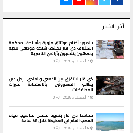
آخر الاخبار
بالصور: أختام ووثائق مزورة وأسلحة.. محكمة
استئناف ذي قار تكشف شبكة موظفي بلدية
ومعقبين يتلاعبون بأراضي الناصرية
7 أغسطس، 2026
0
ذي قار لا تفرّق بين الذهبي والعادي.. رجل دين
يطالب المسؤولين بالاستعانة بخبرات
المحافظات
7 أغسطس، 2026
0
محافظ ذي قار يتعهد بخفض مناسيب مياه
المصب العام في العكيكة خلال 48 ساعة
6 أغسطس، 2026
0