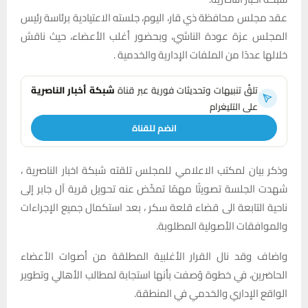
عقد مجلس محافظة ذي قار، اليوم، جلسته الاعتيادية برئاسة رئيس
المجلس عزة عودة الناشي، وبحضور أغلب الأعضاء، حيث ناقش
خلالها عددًا من الملفات الإدارية والخدمية .
تلقَّ تنبيهات وتحديثات فورية عبر قناة
شبكة أخبار الناصرية
على التليغرام
انضم للقناة
وذكر بيان لمكتب الاعلامي للمجلس تلقته شبكة اخبار الناصرية ،
شهدت الجلسة تصويتًا مهمًا تمخّض عنه تحويل قرية آل جابر إلى
ناحية التابعة الى قضاء قلعة سكر ، بعد استكمال جميع الإجراءات
والموافقات الأصولية المطلوبة.
واضاف وقد نال القرار الأغلبية المطلقة من أصوات الأعضاء
الحاضرين، في خطوة وُصفت بأنها استجابة لمطالب الأهالي وتطوير
الواقع الإداري والخدمي في المنطقة.