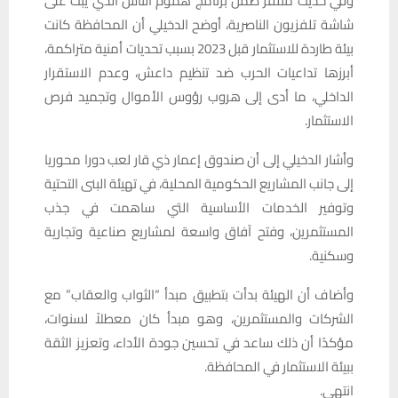
وفي حديث متلفز ضمن برنامج هموم الناس الذي يُبث على
شاشة تلفزيون الناصرية، أوضح الدخيلي أن المحافظة كانت
بيئة طاردة للاستثمار قبل 2023 بسبب تحديات أمنية متراكمة،
أبرزها تداعيات الحرب ضد تنظيم داعش، وعدم الاستقرار
الداخلي، ما أدى إلى هروب رؤوس الأموال وتجميد فرص
الاستثمار.
وأشار الدخيلي إلى أن صندوق إعمار ذي قار لعب دورا محوريا
إلى جانب المشاريع الحكومية المحلية، في تهيئة البنى التحتية
وتوفير الخدمات الأساسية التي ساهمت في جذب
المستثمرين، وفتح آفاق واسعة لمشاريع صناعية وتجارية
وسكنية.
وأضاف أن الهيئة بدأت بتطبيق مبدأ “الثواب والعقاب” مع
الشركات والمستثمرين، وهو مبدأ كان معطلاً لسنوات،
مؤكدًا أن ذلك ساعد في تحسين جودة الأداء، وتعزيز الثقة
ببيئة الاستثمار في المحافظة.
انتهى.