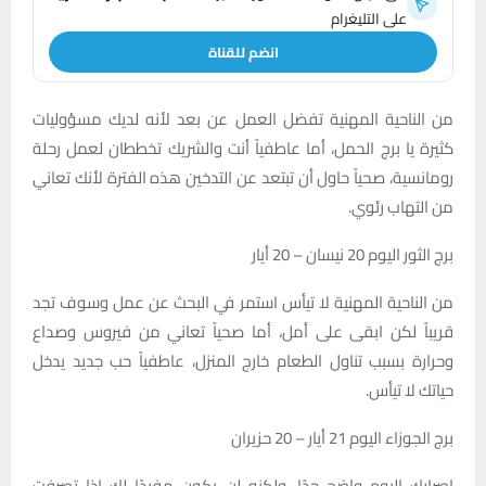
على التليغرام
انضم للقناة
من الناحية المهنية تفضل العمل عن بعد لأنه لديك مسؤوليات
كثيرة يا برج الحمل، أما عاطفياً أنت والشريك تخططان لعمل رحلة
رومانسية، صحياً حاول أن تبتعد عن التدخين هذه الفترة لأنك تعاني
من التهاب رئوي.
برج الثور اليوم 20 نيسان – 20 أيار
من الناحية المهنية لا تيأس استمر في البحث عن عمل وسوف تجد
قريباً لكن ابقى على أمل، أما صحياً تعاني من فيروس وصداع
وحرارة بسبب تناول الطعام خارج المنزل، عاطفياً حب جديد يدخل
حياتك لا تيأس.
برج الجوزاء اليوم 21 أيار – 20 حزيران
إصرارك اليوم واضح جدًا، ولكنه لن يكون مفيدًا لك إذا تصرفت