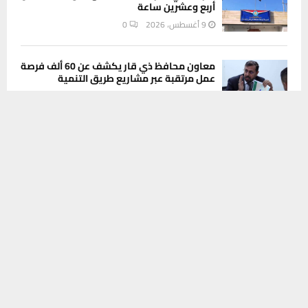
أربع وعشرين ساعة
9 أغسطس، 2026
0
معاون محافظ ذي قار يكشف عن 60 ألف فرصة
عمل مرتقبة عبر مشاريع طريق التنمية
9 أغسطس، 2026
0
يستخدم هذا الموقع ملفات تعريف الارتباط لتحسين تجربتك. سنفترض أنك
موافق على هذا، ولكن يمكنك إلغاء الاشتراك إذا كنت ترغب في ذلك.
موافق
قراءة المزيد
INSTAGRAM
This message appears for Admin Users only:
Please fill the Instagram Access Token. You can get Instagram
Access Token by go to
this page