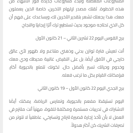
المشروعات المعطلة ولبدء مشروعات جديدة فور الانتهاء من
هذه الخطوة. ثقتك مصدر لإلهام الآخرين، خاصة الذين يعملون
معك. هذا يجعلك تشعر بتقدير الآخرين لك، ويساعدك على فهم أن
كل الذي تحتاجه موجود بحيث تستطيع ترك أثرًا إيجابيًا والنجاح.
برج القوس اليوم 22 تشرين الثاني – 21 كانون الأول
أنت تعيش فترة توازن بدني وذهني متناغم ولا ظهور لأي عائق
خارجي في الأفق أيضًا، بل على النقيض، غالبية محيطك ودي معك
وخدوم وحياتك تسير بأفضل حال. لكونك تتمتع بالحيوية أكثر،
فبإمكانك القيام بكل ما ترغب فعله.
برج الجدي اليوم 22 كانون الأول – 19 كانون الثاني
اليوم تستيقظ مفعم بالحيوية، وتمارس الرياضة، يمكنك أيضًا
الاشتراك في تدريبات مستمرة ومكثفة للقوة، مهنياً أنت ملتزم في
العمل لا بأن تأخذ إجارة قصيرة لترتاح وتسترخي، عاطفياً لا تتوتر من
تصرفات الشريك كن أكثر هدوئاً.