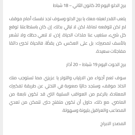
برج الدلو اليوم 20 كانون الثاني – 18 شباط
يلعب القدر لعبته معك يا برج الدلو وسوف تجد نفسك أمام موقف
لم تكن تتوقعه تمامًا، لكن لا تبالي بذلك. إن كان باستطاعتنا توقع
كل شيء، ستغيب عنا ملذات الحياة. إذن، لا تنعي حظك ولا تشعر
بالأسف لمصيرك: بل على العكس، كن يقظًا، فالحياة تخبئ دائمًا
مفاجئات سعيدة.
برج الحوت اليوم 19 شباط – 20 آذار
سوف تعم أجواء من الارتياب والتوتر يا عزيزي مما تستوجب منك
اتخاذ موقف، وستجد حاليًا صعوبة في التخلي عن طريقة تفكيرك
المعتادة، بالرغم من العواقب السلبية التي قد تكون نابعة من
الماضي. مع ذلك، حاول أن تكون متفتح حتى تتمكن من تعدي
المصاعب والعراقيل بليونة وسهولة.
المصدر: الابراج