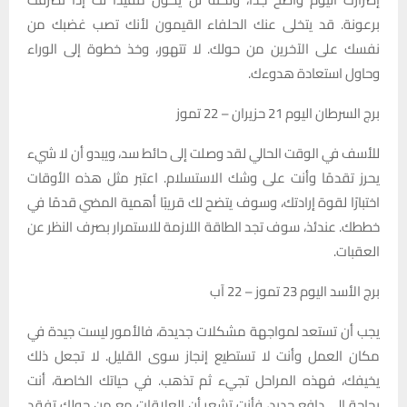
برعونة. قد يتخلى عنك الحلفاء القيمون لأنك تصب غضبك من
نفسك على الآخرين من حولك. لا تتهور، وخذ خطوة إلى الوراء
وحاول استعادة هدوءك.
برج السرطان اليوم 21 حزيران – 22 تموز
للأسف في الوقت الحالي لقد وصلت إلى حائط سد، ويبدو أن لا شيء
يحرز تقدمًا وأنت على وشك الاستسلام. اعتبر مثل هذه الأوقات
اختبارًا لقوة إرادتك، وسوف يتضح لك قريبًا أهمية المضي قدمًا في
خططك. عندئذ، سوف تجد الطاقة اللازمة للاستمرار بصرف النظر عن
العقبات.
برج الأسد اليوم 23 تموز – 22 آب
يجب أن تستعد لمواجهة مشكلات جديدة، فالأمور ليست جيدة في
مكان العمل وأنت لا تستطيع إنجاز سوى القليل. لا تجعل ذلك
يخيفك، فهذه المراحل تجيء ثم تذهب. في حياتك الخاصة، أنت
بحاجة إلى دافع جديد، فأنت تشعر أن العلاقات مع من حولك تفقد