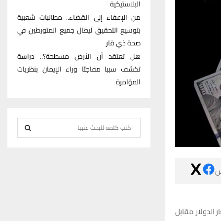
البلاستيكية
من الإعفاء إلى القضاء.. مطالبات شعبية
بتوسيع التحقيق ليطال جميع المتورطين في
صحة ذي قار
هل تعتقد أن الأرض مسطحة؟.. دراسة
تكشف سببا مفاجئا وراء الإيمان بنظريات
المؤامرة
S
e
S
a
r
E

c
h
A
f
R
o
شهدت أسواق صر