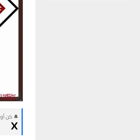
🔔 كن أول