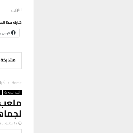
انتهى.
شارك هذا الم
فيس ب
مشاركة
Home
أخبا
أخبار الناصرية
أ
ملعب ا
لجماهي
12 يوليو، 2025