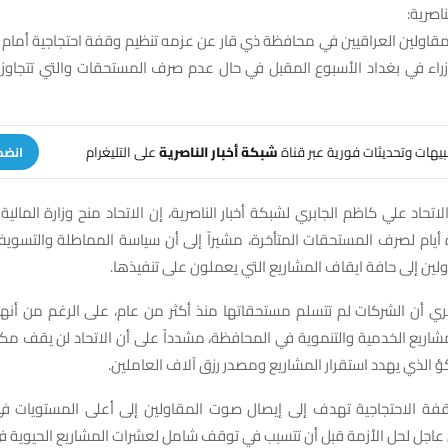
ناصرية:
لمقاولين العراقيين في محافظة ذي قار عن عزمه تنظيم وقفة احتجاجية أمام وز
تنبيهات وتحديثات فورية عبر قناة
شبكة أخبار الناصرية
على التليغرام
انضم
اتحاد علي كاظم الجابري لشبكة أخبار الناصرية، إن الاتحاد منح وزارة المالية
أيام لصرف المستحقات المتأخرة، مشيراً إلى أن سياسة المماطلة والتسوي
ين إلى حافة ايقاف المشاريع التي يعملون على تنفيذها.
ي أن الشركات لم تتسلم مستحقاتها منذ أكثر من عام، على الرغم من أنها 
شاريع الخدمية والتنموية في المحافظة، مشدداً على أن الاتحاد لن يقف م
لكؤ الذي يهدد استقرار المشاريع ومصدر رزق آلاف العاملين.
قفة الاحتجاجية تهدف إلى إيصال صوت المقاولين إلى أعلى المستويات ف
ل عاجل لحل الأزمة قبل أن تتسبب في توقف شامل لعشرات المشاريع الحيوية ف