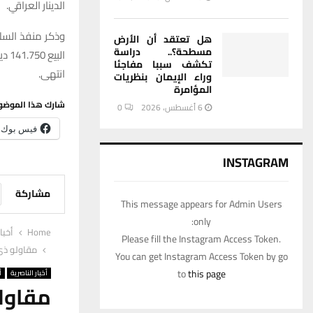
الدينار العراقي.
هل تعتقد أن الأرض
مسطحة؟.. دراسة
البيع 141.750 دينار
تكشف سببا مفاجئا
انتهى.
وراء الإيمان بنظريات
المؤامرة
شارك هذا الموضو
6 أغسطس، 2026
0
فيس بوك
INSTAGRAM
مشاركة
This message appears for Admin Users
only:
Home
أخبا
Please fill the Instagram Access Token.
مقاولو ذي قا
You can get Instagram Access Token by go
to
this page
أخبار الناصرية
أ
مقاول