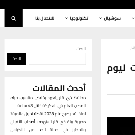
سوشيال
تكنولوجيا
للاتصال بنا
البحث
البحث
ت ليوم
أحدث المقالات
محافظ ذي قار يتعهد بخفض مناسيب مياه
المصب العام في العكيكة خلال 48 ساعة
لماذا قد يصبح عام 2028 نقطة تحول عالمية؟
مديرية بيئة ذي قار تستهدف أصحاب الأفران
والمخابز في حملة للحد من الأكياس