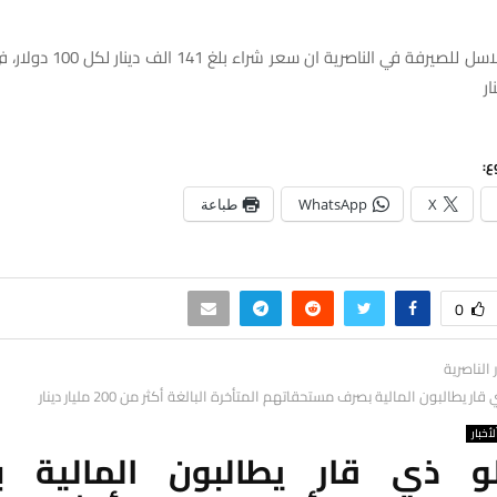
‎وذكر منفذ السلاسل للصيرفة في الن
ع:
X
WhatsApp
طباعة
0
ر الناصرية
ر يطالبون المالية بصرف مستحقاتهم المتأخرة البالغة أكثر من 200 مليار دينار
لأخبار
و ذي قار يطالبون المالية 