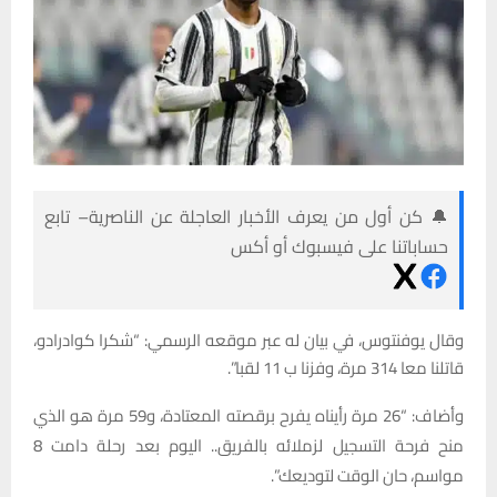
🔔 كن أول من يعرف الأخبار العاجلة عن الناصرية– تابع
حساباتنا على فيسبوك أو أكس
وقال يوفنتوس، في بيان له عبر موقعه الرسمي: “شكرا كوادرادو،
قاتلنا معا 314 مرة، وفزنا ب 11 لقبا”.
وأضاف: “26 مرة رأيناه يفرح برقصته المعتادة، و59 مرة هو الذي
منح فرحة التسجيل لزملائه بالفريق.. اليوم بعد رحلة دامت 8
مواسم، حان الوقت لتوديعك”.