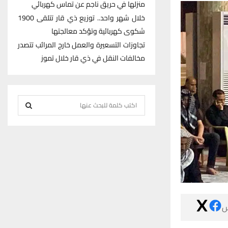
منزلها في حريق ناجم عن تماس كهربائي
خلال شهر واحد.. توزيع ذي قار تتلقى 1900
شكوى كهربائية وتؤكد معالجتها
تجاوزات التسعيرة والعمل خارج المرائب تتصدر
مخالفات النقل في ذي قار خلال تموز
S
e
S
a
r
E
c
h
A
f
R
o
r

C
:
H