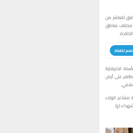
افق للعاشر من
 مختلف مناطق
لخالدة.
نضم للقناة
اة الكربلائية
لطاهر على أرض
سلامي.
 مشاعر الولاء
هداء (ع).