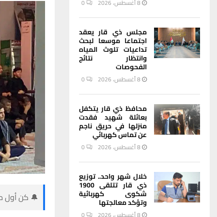
8 أغسطس، 2026
0
مجلس ذي قار يعقد
اجتماعا موسعا لبحث
تداعيات تلوث المياه
وانتظار نتائج
الفحوصات
8 أغسطس، 2026
0
محافظ ذي قار يتكفل
بعائلة شهيد فقدت
منزلها في حريق ناجم
عن تماس كهربائي
8 أغسطس، 2026
0
خلال شهر واحد.. توزيع
ذي قار تتلقى 1900
شكوى كهربائية
🔔 كن أول من
وتؤكد معالجتها
8 أغسطس، 2026
0