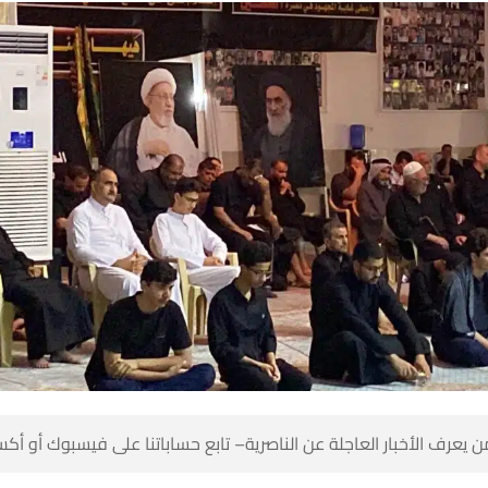
 كن أول من يعرف الأخبار العاجلة عن الناصرية– تابع حساباتنا على ف