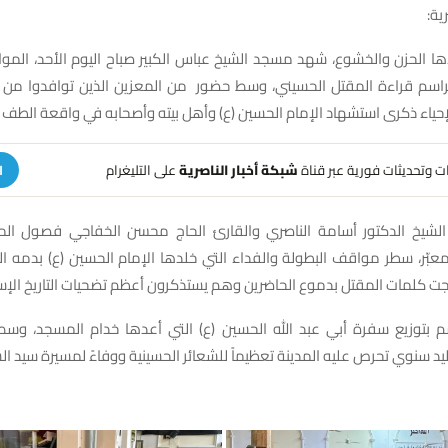
ية:
ا الحزن والخشوع، شهد مسجد الشيخ عباس الكبير صباح اليوم الأحد، المو
راسم قراءة المقتل الحسيني، وسط حضور من المعزين الذين توافدوا من
لإحياء ذكرى استشهاد الإمام الحسين (ع) وأهل بيته وأصحابه في واقعة الطف ا
هات وتحديثات فورية عبر قناة
شبكة أخبار الناصرية
على التليغرام
ا
شيخ الدكتور أسامة الناصري والقارئ الحاج محسن الخفاجي فصول المأس
عبّر، سطر مواقف البطولة والفداء التي خلدها الإمام الحسين (ع) بدمه ا
زجت كلمات المقتل بدموع الحاضرين وهم يستذكرون أعظم تضحيات التاريخ الإ
م بتوزيع سفرة أبي عبد الله الحسين (ع) التي أعدها خدام المسجد، وسط
ليد سنوي تحرص عليه المدينة تعظيماً للشعائر الحسينية ووفاءً لمسيرة سيد الش