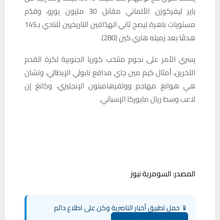
باير ليفركوزن الألماني مقابل 30 مليون يورو، وقدّم
مستويات باهرة ليصح ثاني الهدّافين التاريخيين للنادي بـ145
هدفًا بعد زميله هاري كين (280).
يسري الأمر على نجوم منتخب كوريا الجنوبية لكرة القدم
الآخرين، أمثال كيم مين جاي مدافع نابولي الإيطالي، وتشان
هي هوانغ مهاجم وولفرهامبتون الإنجليزي، وكانغ إن
لاعب وسط ريال مايوركا الإسباني.
المصدر: السومرية نيوز
📱 حمل تطبيق أخبار الناصرية وكن على اطلاع دائم