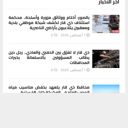
آخر الاخبار
بالصور: أختام ووثائق مزورة وأسلحة.. محكمة
استئناف ذي قار تكشف شبكة موظفي بلدية
ومعقبين يتلاعبون بأراضي الناصرية
7 أغسطس، 2026
0
ذي قار لا تفرّق بين الذهبي والعادي.. رجل دين
يطالب المسؤولين بالاستعانة بخبرات
المحافظات
7 أغسطس، 2026
0
محافظ ذي قار يتعهد بخفض مناسيب مياه
المصب العام في العكيكة خلال 48 ساعة
يستخدم هذا الموقع ملفات تعريف الارتباط لتحسين تجربتك. سنفترض أنك
6 أغسطس، 2026
0
موافق على هذا، ولكن يمكنك إلغاء الاشتراك إذا كنت ترغب في ذلك.
موافق
قراءة المزيد
لماذا قد يصبح عام 2028 نقطة تحول عالمية؟
6 أغسطس، 2026
0