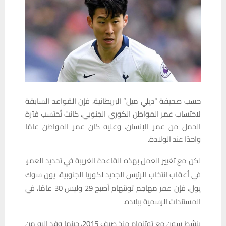
حسب صحيفة “ديلي ميل” البريطانية، فإن القواعد السابقة
لاحتساب عمر المواطن الكوري الجنوبي، كانت تُحتسب فترة
الحمل من عمر الإنسان، وعليه كان عمر المواطن عامًا
واحدًا عند الولادة.
لكن مع تغيير العمل بهذه القاعدة الغريبة في تحديد العمر،
في أعقاب انتخاب الرئيس الجديد لكوريا الجنوبية، يون سوك
يول، فإن عمر مهاجم توتنهام أصبح 29 وليس 30 عامًا، في
المستندات الرسمية ببلاده.
ينشط سون مع توتنهام منذ صيف 2015، حينما وفد إليه من