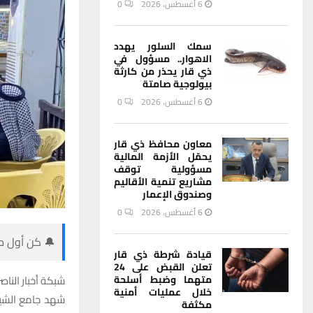
6 أغسطس، 2026
0
سمك السلور يهدد
الاهوار.. مسؤول في
ذي قار يحذر من كارثة
بيولوجية صامتة
6 أغسطس، 2026
0
معاون محافظ ذي قار
يحمّل الأزمة المالية
مسؤولية توقف
مشاريع تنمية الأقاليم
وصندوق الإعمار
6 أغسطس، 2026
0
🔔 كن أول من
قيادة شرطة ذي قار
تعلن القبض على 24
متهما وضبط أسلحة
شبكة أخبار الناصر
خلال عمليات أمنية
شهد جامع الشيخ
مكثفة