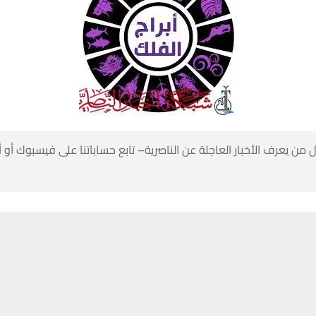
 من يعرف الأخبار العاجلة عن الناصرية– تابع حساباتنا على فيسبوك أو
حسين تجربتك. سنفترض أنك موافق على هذا، ولكن يمكنك إلغاء الاشتراك إذا كنت
ارس إلى 19 أبريل
تنبيهات وتحديثات فورية عبر قناة
شبكة أخبار الناصرية
على التليغرام
انضم