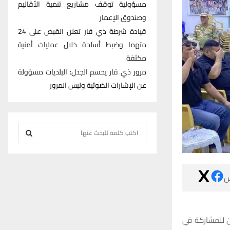
مسؤولية توقف مشاريع تنمية الأقاليم
وصندوق الإعمار
قيادة شرطة ذي قار تعلن القبض على 24
متهما وضبط أسلحة خلال عمليات أمنية
مكثفة
مرور ذي قار يحسم الجدل: البلديات مسؤولة
عن الإشارات الضوئية وليس المرور
S
e
S
a
r
E

c
h
A
f
R
o
شهد جامع الشي