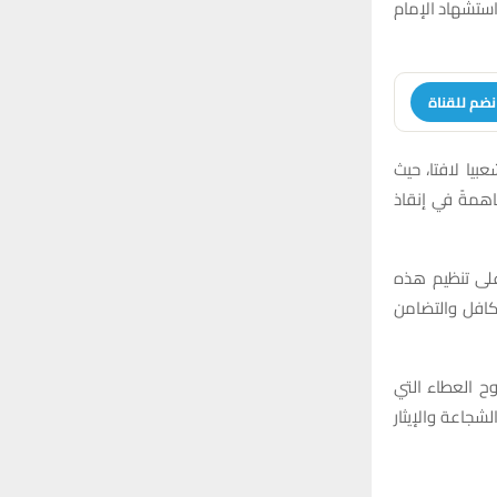
r
استشهاد الإمام
C
:
H
نضم للقناة
بيا لافتا، حيث
همةً في إنقاذ
على تنظيم هذه
كافل والتضامن
ح العطاء التي
شجاعة والإيثار