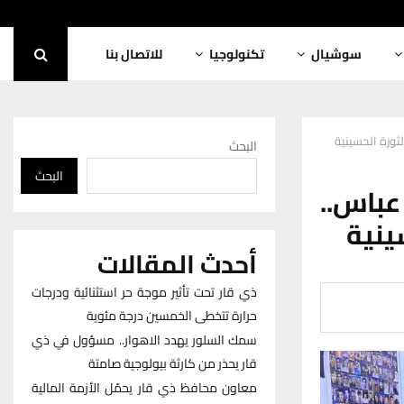
سوشيال
تكنولوجيا
للاتصال بنا
لثورة الحسينية
البحث
البحث
باس..
ينية
أحدث المقالات
ذي قار تحت تأثير موجة حر استثنائية ودرجات
حرارة تتخطى الخمسين درجة مئوية
سمك السلور يهدد الاهوار.. مسؤول في ذي
قار يحذر من كارثة بيولوجية صامتة
معاون محافظ ذي قار يحمّل الأزمة المالية