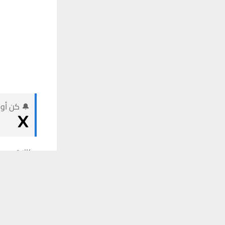
🔔 كن أول
وكالات:
يستخدم هذا الموقع ملفات تعريف الارتباط لت
مواليد برج الحمل من 21 م
تلقَّ 