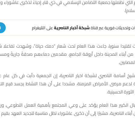
دم التي نظمتها جمعية التضامن الإسلامي في ذي قار، إحياءً لذكرى عاشوراء و
لام).
هات وتحديثات فورية عبر قناة
شبكة أخبار الناصرية
على التليغرام
ا
ت تقليدا سنويا، جاءت هذا العام تحت شعار “دمك حياة”، وشهدت تفاعلا شع
من أبناء المدينة داخل أروقة الجامع، مقدمين دماءهم صدقةً جاريةً ومسا
لمصابين.
يخ أسامة الناصري لشبكة اخبار الناصرية، إن الجمعية دأبت في كل عام 
ية لدعم مرضى الأمراض المزمنة، مشددا على أن هذا النشاط يجسد قيم الت
لثورة الحسينية.
ال الكبير هذا العام يؤكد على وعي المجتمع بأهمية العمل التطوعي، ورو
بناء الناصرية، مشيرًا إلى أن ذكرى عاشوراء تظل مناسبة لتجديد العهد بقيم ال