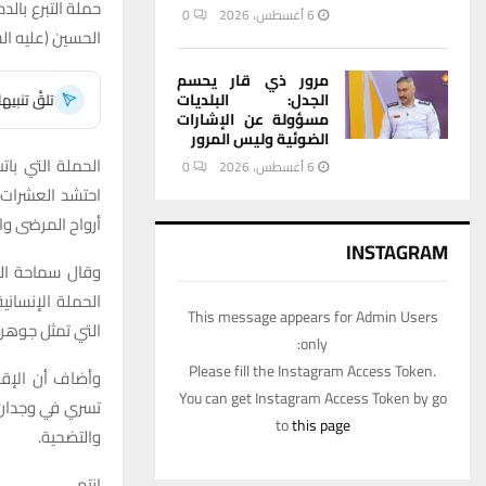
حملة التبرع بال
6 أغسطس، 2026
0
الحسين (عليه الس
مرور ذي قار يحسم
الجدل: البلديات
تلقَّ تنبي
مسؤولة عن الإشارات
الضوئية وليس المرور
الحملة التي بات
6 أغسطس، 2026
0
احتشد العشرات 
أرواح المرضى وا
INSTAGRAM
وقال سماحة الش
الحملة الإنسان
This message appears for Admin Users
التي تمثل جوهر ا
only:
Please fill the Instagram Access Token.
وأضاف أن الإقب
You can get Instagram Access Token by go
تسري في وجدان أ
to
this page
والتضحية.
انتهى.