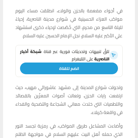
في أجواء مفعمة بالحزن والولاء، انطلقت مساء اليوم
مواكب العزاء الحسينية في شوارع مدينة الناصرية، إحياءً
لليلة التاسع من محرم، التي خُصّصت لإحياء ذكرى استشهاد
علي الأكبر عليه السلام، نجل الإمام الحسين عليه السلام.
تلقَّ تنبيهات وتحديثات فورية عبر قناة
شبكة أخبار
الناصرية
على التليغرام
انضم للقناة
وتحولت شوارع المدينة إلى مشهد عاشورائي مهيب، حيث
ارتفعت رايات الحزن، وتعالت أصوات المعزّين بالقصائد
واللطميات التي خلدت معاني الشجاعة والتضحية والفداء
في واقعة كربلاء.
وأضاءت المشاعل طريق المواكب، في رمزية تجسد النور
الذي حمله أهل البيت عليهم السلام في مواجهة الظلم