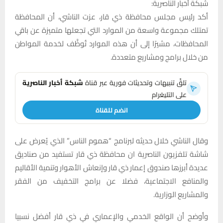
شبكة أخبار الناصرية:
أكد رئيس مجلس محافظة ذي قار، عزت الناشي، أن المحافظة
تمتلك مجموعة واسعة من الموارد التي تجعلها متميزة عن باقي
المحافظات، مشيرًا إلى أن هذه الموارد تُوظَّف لخدمة المواطن
من خلال برامج ومشاريع متعددة.
تلقَّ تنبيهات وتحديثات فورية عبر قناة
شبكة أخبار الناصرية
على التليغرام
انضم للقناة
وقال الناشي خلال حديثه لبرنامج “هموم الناس” الذي يُعرض على
شاشة تلفزيون الناصرية ان محافظة ذي قار تستفيد من صناديق
عديدة أبرزها صندوق إعمار ذي قار وإنعاش الأهوار وتنمية الأقاليم
والمنافع الاجتماعية، فضلا عن برامج التخفيف من الفقر
والمشاريع الوزارية.
وأوضح أن الواقع الخدمي والإعماري في ذي قار أفضل نسبيا