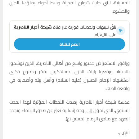
الحسينية، التي جابت شوارع المدينة وسط أجواء يملؤها الحزن
والخشوع.
تلقَّ تنبيهات وتحديثات فورية عبر قناة
شبكة أخبار الناصرية
على التليغرام
انضم للقناة
ورافق الاستعراض حضور واسع من أهالي الناصرية، الذين توشحوا
بالسواد ورفعوا رايات الحزن، مستذكرين بفخر ودموع ذكرى
استشهاد الإمام الحسين (عليه السلام) وأهل بيته وأصحابه في
واقعة الطف.
عدسة شبكة أخبار الناصرية رصدت اللحظات المؤثرة لهذا الحدث
السنوي، الذي تحوّل إلى لوحة إنسانية تعبّر عن صدق الانتماء وتجدد
العهد مع مبادئ الإمام الحسين (ع).
انتهى.