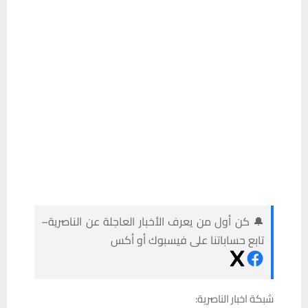
🔔 كن أول من يعرف الأخبار العاجلة عن الناصرية–
تابع حساباتنا على فيسبوك أو أكس
شبكة اخبار الناصرية:
شهد سوق الشطرة شمال مدينة الناصرية اليوم الخميس،
حريقا اندلع في مولدة كهربائية قرب أحد المنافذ المالية.