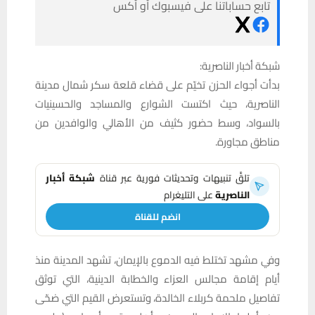
تابع حساباتنا على فيسبوك أو أكس
شبكة أخبار الناصرية:
بدأت أجواء الحزن تخيّم على قضاء قلعة سكر شمال مدينة
الناصرية، حيث اكتست الشوارع والمساجد والحسينيات
بالسواد، وسط حضور كثيف من الأهالي والوافدين من
مناطق مجاورة.
تلقَّ تنبيهات وتحديثات فورية عبر قناة
شبكة أخبار
الناصرية
على التليغرام
انضم للقناة
وفي مشهد تختلط فيه الدموع بالإيمان، تشهد المدينة منذ
أيام إقامة مجالس العزاء والخطابة الدينية، التي توثق
تفاصيل ملحمة كربلاء الخالدة، وتستعرض القيم التي ضحّى