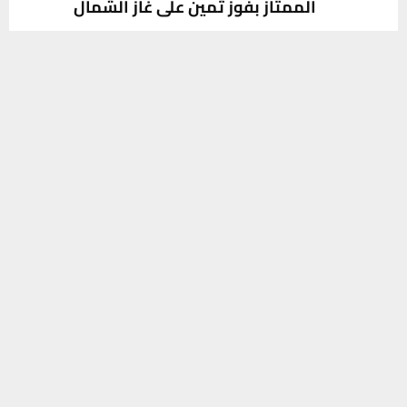
يستخدم هذا الموقع ملفات تعريف الارتباط لتحسين تجربتك. سنفترض أنك
موافق على هذا، ولكن يمكنك إلغاء الاشتراك إذا كنت ترغب في ذلك.
PREVIOUS POST
موافق
قراءة المزيد
بالصور: قلعة سكر تكتسي السواد وتحيي ليالي
عاشوراء بمواكب الحزن ومجالس العزاء
NEXT POST
الناصرية الكروي يحسم بقاءه في الدوري
الممتاز بفوز ثمين على غاز الشمال
SOCIAL MEDIA