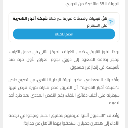
الجولة الـ38 والأخيرة من الدوري.
تلقَّ تنبيهات وتحديثات فورية عبر قناة
شبكة أخبار الناصرية
على التليغرام
انضم للقناة
بهذا الفوز التاريخي، ضمن الغراف المركز الثاني في جدول الترتيب،
ليحجز بطاقة الصعود إلى دوري نجوم العراق لأول مرة منذ
تأسيسه، في إنجاز غير مسبوق.
وأكد رائد السعداوي، عضو الهيئة الإدارية للنادي، في تصريح خاص
لـ”شبكة أخبار الناصرية”، أن الفريق قدم مباراة كبيرة فرض فيها
سيطرته على أغلب دقائق اللقاء، رغم النقص العددي بعد طرد أحد
لاعبيه.
وأضاف “اللاعبون أثبتوا عزيمتهم بتحقيق الحلم، ونجحوا في ترجمة
الأداء إلى هدفين جميلين استحقوا بهما التأهل عن جدارة”.