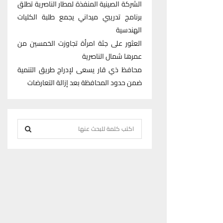
الشركة الصينية المنفذة لمطار الناصرية تطلق
برنامج تدريبي ميداني يجمع طلبة الكليات
الهندسية
العثور على جثة امرأة تجاوزت الخمسين من
عمرها شمال الناصرية
محافظ ذي قار يسعى لإدراج طريق التنمية
ضمن حدود المحافظة بعد إزالة التعارضات
S
e
S
a
r
E
c
h
A
f
R
o