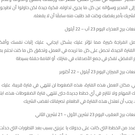
إلى المدير وسؤاله عن كل ما يجري تداوله، فكرة جيدة لكن حاولوا أن تطرح
ريك بأمر يغضبك وكنت قد طلبت منه سابقًا أن لا يفعله.
العذراء اليوم 23 آب – 22 أيلول
ل انفراجة كبيرة مما تؤثر عليك بشكل ايجابي، عليك إثبات نفسك وأفك
فترة الجيدة، تحصل على كل ما تريده في العمل، وتحقق كل ما كنت تحلم به، ا
م الافضل، تفكر في جمع الأصدقاء في منزلك أو اقامة حفلة بسيطة
ميزان اليوم 23 أيلول – 22 أکتوبر
 مكان العمل هذه الفترة، هذه الضغوط لن تنتهي في فترة قريبة، عليك الت
 المهام ولا تلتزم في أي خطط جديدة حتى تنتهي فترة الضغوطات هذه، ابتع
 يجب أن تعتدل هذه الفترة في الطعام، تصرفاتك تغضب الشريك
 اليوم 23 تشرين الأول – 21 تشرين الثاني
عدد من الخطط التي كانت على جدولك يا عزيزي بسبب بعد التطورات التي حدثت، ا