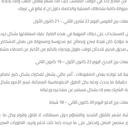
 لان التأخير جاء في الوقت المناسب حيث أنك تشعر ببعض التعب وانك بحاجة 
مزوالة كافة نشاطاتك العملية والخاصة، حاول ان لا تبالغ في غيرتك
 اليوم 22 تشرين الثاني – 21 كانون الأول
من المستجدات على حياتك المهنية في هذه الفترة عليك استغلالها بشكل جيد، 
ته مؤخرًا كان نتيجة تسرع ونصائح غير مدروسة ومسرولة من بعض الاشخاص 
صديق قديم، تتحدثان لوقت طويل ويخبرك بالكثير من الأخبار عن اصدقاء مشتر
اليوم 22 كانون الأول – 19 كانون الثاني
هنية قد تواجه بعض الضغوطات ، أمر عائلي يشغل تفكيرك بشكل كبير، تضطر 
قيقة ما يحدث وحله بكل الطرق الدبلوماسية الممكنة، تسير الأمور بشكل
ة، الشريك يعبر لك بشكل مستمر عن مشاعره ورغباته
و اليوم 20 كانون الثاني – 18 شباط
تشعر بالقلق الشديد والتشاؤم حول مستقلك، لا تقلق وتتوتر وكل ما ع
مور ستصبح افضل وتحصل على ما تريده كما كنت تحلم وتريد، التطورات السري