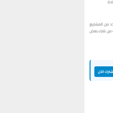
دة
دد من المشاريع
به من شراء بعض
شترك الآن