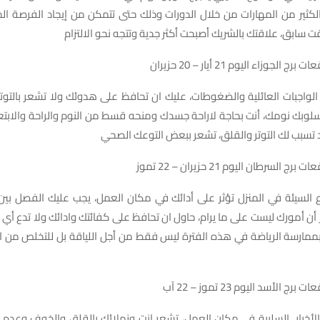
كثير من المهارات من خلال الدورات وذلك حتى تتمكن من إيجاد الفرصة الج
 سابق، علاقتك بالشريك أصبحت أكثر جدية وتتجه نحو الالتزام
لجوزاء اليوم 21 أيار – 20 حزيران
الواجبات العائلية والضغوطات، عليك ان تحافظ على هدوئك ولا تشعر بالتو
أسلوبك نومك، أنت بحاجة لاراحة جسدك ومنحه قسط من النوم والراحة والابتع
 قد تسبب لك التوتر والقلق، تشعر ببعض التوعك الصحي
السرطان اليوم 21 حزيران – 22 تموز
ع السيئة في المنزل تؤثر على أدائك في مكان العمل، يجب عليك الفصل بين 
ن أمورك ليست على ما يرام، حاول ان تحافظ على كفائتك وادائك ولا تدع أي أم
بممارسة الرياضة في هذه الفترة ليس فقط من أجل اللياقة بل للتخلص من 
 الأسد اليوم 23 تموز – 22 آب
 الأخبار السلبية في مكان العمل، تشعر انت وزملائك بالقلق والخوف وعدم 