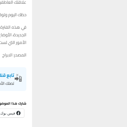
علاقتك العاطفي
حظك اليوم وتوقعات برج 
في هذه الفترة س
الجديدة، الأوضا
الأمور التي لست
المصدر: الابراج
×
تابع قنا
📲
تصلك الأخ
شارك هذا الموضو
فيس بوك