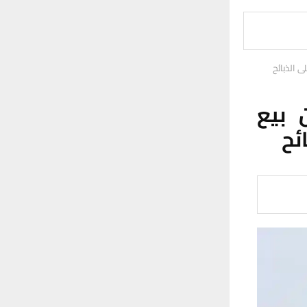
ى الذبائح
 بيع
ئح