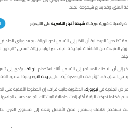
 العنق، وقد يسرع شيخوخة الجلد.
هات وتحديثات فورية عبر قناة
شبكة أخبار الناصرية
على التليغرام
ا
فة “ذا صن” البريطانية أن النظر إلى الأسفل نحو الهاتف يجعد ويثني الجلد في
زرق المنبعث من الشاشات شيخوخة الجلد، عبر توليد جزيئات تسمى “الجذور الحر
جلد.
خر إلى أن الانحناء المستمر إلى الأسفل أثناء استخدام
الهاتف
يؤدي إلى تسري
يد في العنق، كما تؤثر هذه الوضعية أيضا على
جودة النوم
وبنية العمود الفق
مراض الجلدية في
نيويورك
، الدكتورة جانيت غراف، إن الخطوط الأفقية على ال
م، فكلما تحركت الرقبة أكثر، زادت احتمالية تثبيت تلك التجاعيد حسب اتجاهها.
نت تستخدم هاتفك باستمرار، فمن الأفضل رفعه إلى مستوى العين بدلا