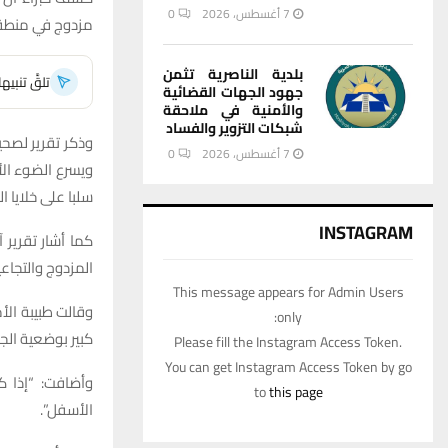
7 أغسطس، 2026
0
مزدوج في منطقة
بلدية الناصرية تثمن
تلقَّ تنبي
جهود الجهات القضائية
والأمنية في ملاحقة
شبكات التزوير والفساد
وذكر تقرير لصحي
7 أغسطس، 2026
0
ويسرع الضوء الأ
سلبا على خلايا ال
INSTAGRAM
كما أشار تقرير آ
المزدوج والتجاع
This message appears for Admin Users
وقالت طبيبة الأ
only:
كبير بوضعية الجس
Please fill the Instagram Access Token.
You can get Instagram Access Token by go
وأضافت: “إذا ك
to
this page
الأسفل”.