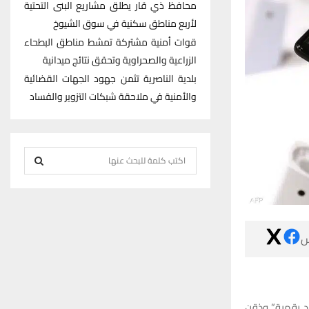
محافظ ذي قار يطلق مشاريع البنى التحتية
لأربع مناطق سكنية في سوق الشيوخ
قوات أمنية مشتركة تمشط مناطق البطحاء
الزراعية والصحراوية وتحقق نتائج ميدانية
بلدية الناصرية تثمن جهود الجهات القضائية
والأمنية في ملاحقة شبكات التزوير والفساد
S
e
S
a
r
E
c

h
A
f
R
o
r
C
كشف خبراء أن 