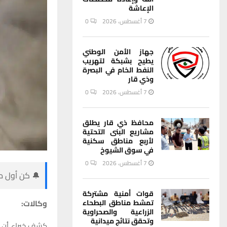
الإعاشة
7 أغسطس، 2026
0
جهاز الأمن الوطني
يطيح بشبكة لتهريب
النفط الخام في البصرة
وذي قار
7 أغسطس، 2026
0
محافظ ذي قار يطلق
مشاريع البنى التحتية
لأربع مناطق سكنية
في سوق الشيوخ
7 أغسطس، 2026
0
🔔 كن أول من
قوات أمنية مشتركة
وكالات:
تمشط مناطق البطحاء
الزراعية والصحراوية
وتحقق نتائج ميدانية
كشف خبراء أن ا