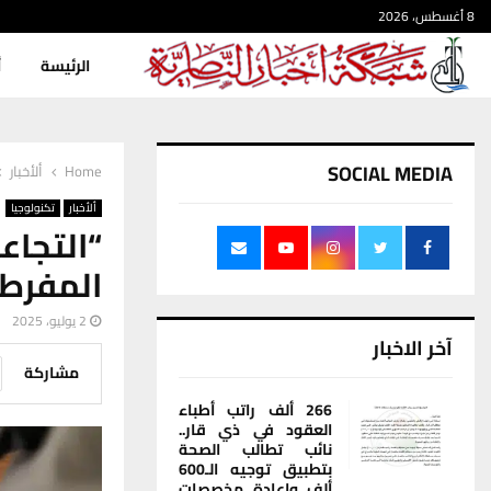
8 أغسطس، 2026
الرئيسة
أ
SOCIAL MEDIA
Home
ألأخبار
ألأخبار
تكنولوجيا
“التجاع
المفرط 
2 يوليو، 2025
آخر الاخبار
مشاركة
266 ألف راتب أطباء
العقود في ذي قار..
نائب تطالب الصحة
بتطبيق توجيه الـ600
ألف وإعادة مخصصات