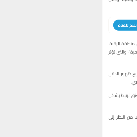
:
H
نضم للقناة
 منطقة الرقبة.
ة”، والتي تؤثر
ع ظهور الذقن
ري.
عنق ترتبط بشكل
 من النظر إلى