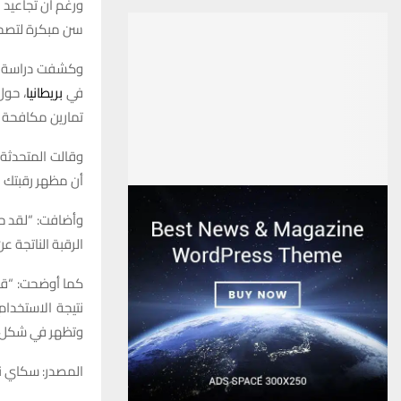
ورغم أن تجاعيد 
سن مبكرة لتصحيح
في
بريطانيا
تمارين مكافحة التجاعي
وقالت المتحدثة
أن مظهر رقبتك بد
وأضافت: “لقد حدد
الرقبة الناتجة ع
كما أوضحت: “قد
نتيجة الاستخدام
وتظهر في شكل ش
المصدر: سكاي ني