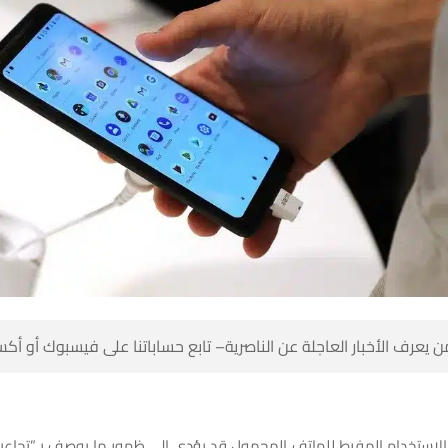
 كن أول من يعرف الأخبار العاجلة عن الناصرية– تابع حساباتنا على ف
الاستخدام المفرط للهاتف المحمول قد يؤدي إلى ظهور ما يوصف بـ”تجاع