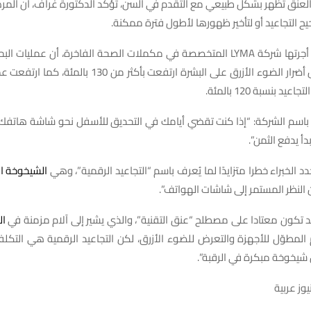
العنق تظهر بشكل طبيعي مع التقدم في السن، تؤكد الدكتورة غراف، أن المر
 التجاعيد أو لتأخير ظهورها لأطول فترة ممكنة.
وكشفت دراسة أجرتها شركة LYMA المتخصصة في مكملات الصحة الفاخرة، أن عمليات
، حول أضرار الضوء الأزرق على البشرة ارتفعت بأكثر من 0
د بنسبة 120 بالمئة.
 باسم الشركة: “إذا كنت تقضي أيامك في التحديق للأسفل نحو شاشة هاتفك
أ يدفع الثمن”.
 الخبراء خطرا متزايدًا لما يُعرف باسم “التجاعيد الرقمية”، وهي
الشيخوخة ا
ن النظر المستمر إلى شاشات الهواتف”.
 تكون معتادا على مصطلح “عنق التقنية”، والذي يشير إلى آلام مزمنة في
ال
 المطوّل للأجهزة والتعرض للضوء الأزرق، لكن التجاعيد الرقمية هي التكلفة
يخوخة مبكرة في الرقبة”.
وز عربية