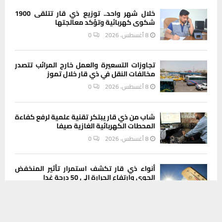
خلال شهر واحد.. توزيع ذي قار تتلقى 1900
شكوى كهربائية وتؤكد معالجتها
8 أغسطس، 2026
0
تجاوزات التسعيرة والعمل خارج المرائب تتصدر
مخالفات النقل في ذي قار خلال تموز
8 أغسطس، 2026
0
شاب من ذي قار يبتكر تقنية علمية لرفع كفاءة
المحطات الكهربائية الغازية صيفا
8 أغسطس، 2026
0
أنواء ذي قار تكشف استمرار تأثير المنخفض
الجوي وارتفاع الحرارة إلى 50 درجة غدا
يستخدم هذا الموقع ملفات تعريف الارتباط لتحسين تجربتك. سنفترض أنك
8 أغسطس، 2026
0
موافق على هذا، ولكن يمكنك إلغاء الاشتراك إذا كنت ترغب في ذلك.
موافق
قراءة المزيد