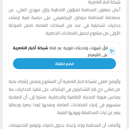
شبكة أخبار الناصرية:
أعلن معاون المحافظ لشؤون التخطيط رزاق مهدي العلي، عن
مصادقة المحافظ مرتضى الإبراهيمي على دراسة فنية لإنشاء
جداريات تشكيلية في عدد من الساحات العامة، ضمن المرحلة
الأولى من مشروع تجميل الفضاءات الحضرية.
تلقَّ تنبيهات وتحديثات فورية عبر قناة
شبكة أخبار الناصرية
على التليغرام
انضم للقناة
وأوضح العلي لشبكة اخبار الناصرية أن المشروع يتضمن إشراك نخبة
من فناني ذي قار التشكيليين في الإشراف على تنفيذ الجداريات، بما
يعكس هوية المدينة الثقافية والحضارية، مشيرا إلى أن المبادرة
ستسهم في إحياء الفضاءات العامة ومنحها بُعدا بصريا وجماليا
يعبر عن تراث المحافظة وروحها الفنية.
وأضاف أن المحافظ وجّه بإعداد جدول كميات وتوفير التخصيصات