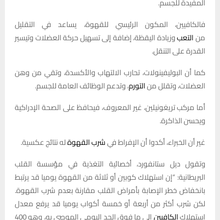
المفيدة للجسم.
فالكافيين، المكون الرئيسي للقهوة، يساعد في التقليل
من
التعب
وزيادة اليقظة، إضافة إلى تسهيل حركة العضلات وتيسير
القدرة على التنقل.
كما أن البوليفينولات، تحارب الالتهاب والأكسدة، وتقي من وهن
العضلات، وتقلل من
التورم
، وتدعم الوظائف العامة للجسم.
أما مركب تريغونيلين، غير المعروف، فيحافظ على الصحة الإدراكية
ويحسن الذاكرة.
غير أن الخبراء، أكدوا أن الإفراط في
شرب القهوة
له نتائج عكسية.
وتقول ديل ستانفورد، أخصائية التغذية في مؤسسة القلب
البريطانية: “إن استهلاك كوبين أو ثلاثة من القهوة يوميا قد يرتبط
بانخفاض خطر الإصابة بأمراض القلب مقارنة بعدم شرب القهوة.
لكن شرب أكثر من أربعة أو خمسة أكواب يوميا قد يرفع معدل
استهلاك
الكافيين
إلى ما فوق الحد اليومي الموصى به، وهو 400