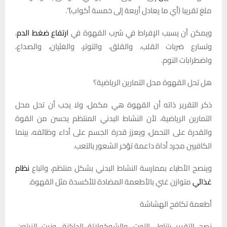
ملغ تقريبا (أي ما يعادل أربعة إلى خمسة أكواب)”.
ويمكن أن يسبب الإفراط في شرب القهوة في
ارتفاع ضغط الدم
،
وتسارع ضربات القلب، والقلق، والتوتر، والغثيان، والصداع،
واضطرابات النوم.
هل تحل القهوة محل التمارين الرياضية؟
ذكر التقرير ذاته أن القهوة هي مكمل، ولا يجب أن تحل محل
التمارين الرياضية، لأن النشاط البدني المنتظم يحسن من القوة
والقدرة على التحمل، ويعزز قدرة الجسم على أداء وظائفه، بينما
الكافيين مجرد أداة داعمة تؤخر الشعور بالتعب.
وينصح الأطباء بممارسة النشاط البدني بشكل منتظم، واتباع
نظام
غذائي
متوازن غني بالأطعمة المضادة للأكسدة مثل القهوة.
أطعمة تكافح الهشاشة
نصح التقرير بتناول التوت، والشوكولاتة الداكنة، وزيت الزيتون،