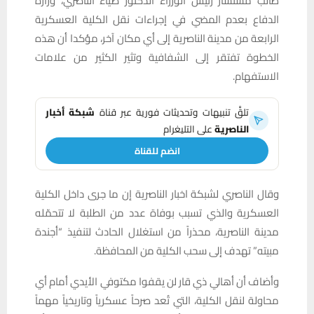
طالب مستشار رئيس الوزراء الدكتور ضياء الناصري، وزارة
الدفاع بعدم المضي في إجراءات نقل الكلية العسكرية
الرابعة من مدينة الناصرية إلى أي مكان آخر، مؤكدا أن هذه
الخطوة تفتقر إلى الشفافية وتثير الكثير من علامات
الاستفهام.
تلقَّ تنبيهات وتحديثات فورية عبر قناة
شبكة أخبار
الناصرية
على التليغرام
انضم للقناة
وقال الناصري لشبكة اخبار الناصرية إن ما جرى داخل الكلية
العسكرية والذي تسبب بوفاة عدد من الطلبة لا تتحمّله
مدينة الناصرية، محذراً من استغلال الحادث لتنفيذ “أجندة
مبيته” تهدف إلى سحب الكلية من المحافظة.
وأضاف أن أهالي ذي قار لن يقفوا مكتوفي الأيدي أمام أي
محاولة لنقل الكلية، التي تُعد صرحاً عسكرياً وتاريخياً مهماً