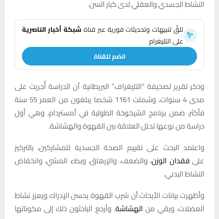
النشاط الجسدي والعقلي لدى كبار السن.
تلقَّ تنبيهات وتحديثات فورية عبر قناة
شبكة أخبار الناصرية
على التليغرام
انضم للقناة
وذكر تقرير لصحيفة “التليغراف” البريطانية أن الدراسة أُجريت على
مدى 4 سنوات، وشملت 1161 شخصا يبلغون من العمر 55 سنة
فأكثر، ضمن برنامج الشيخوخة الطولية في أمستردام، وهي أول
دراسة من نوعها تحلل العلاقة بين القهوة والهشاشة.
واعتمد البحث على تقييم الصحة الجسدية للمشاركين، بالتركيز
على
فقدان الوزن
، والضعف، والإرهاق، وبطء المشي، وانخفاض
النشاط البدني.
وأظهرت بيانات الأبحاث أن شرب القهوة يحسن الإدراك ويعزز نشاط
العضلات، ويقي من
الهشاشة
. وأرجع الباحثون ذلك إلى مكوناتها