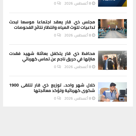
8 أغسطس، 2026
0
مجلس ذي قار يعقد اجتماعا موسعا لبحث
تداعيات تلوث المياه وانتظار نتائج الفحوصات
8 أغسطس، 2026
0
محافظ ذي قار يتكفل بعائلة شهيد فقدت
منزلها في حريق ناجم عن تماس كهربائي
8 أغسطس، 2026
0
خلال شهر واحد.. توزيع ذي قار تتلقى 1900
شكوى كهربائية وتؤكد معالجتها
8 أغسطس، 2026
0
يستخدم هذا الموقع ملفات تعريف الارتباط لتحسين تجربتك. سنفترض أنك
تجاوزات التسعيرة والعمل خارج المرائب تتصدر
موافق على هذا، ولكن يمكنك إلغاء الاشتراك إذا كنت ترغب في ذلك.
مخالفات النقل في ذي قار خلال تموز
موافق
قراءة المزيد
8 أغسطس، 2026
0