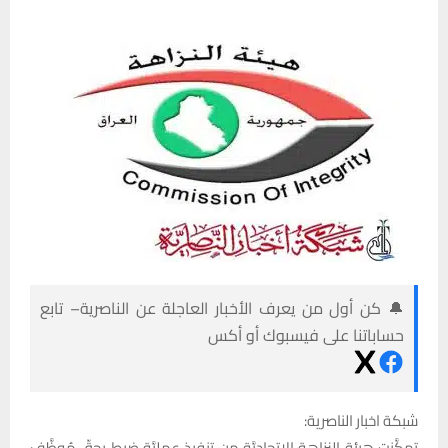
🔔 كن أول من يعرف الأخبار العاجلة عن الناصرية– تابع
حساباتنا على فيسبوك أو أكس
شبكة اخبار الناصرية:
تمكَّنت هيئة النزاهة الاتحاديَّة من تنفيذ عمليَّة ضبطٍ بحقّ مُوظَّفٍ