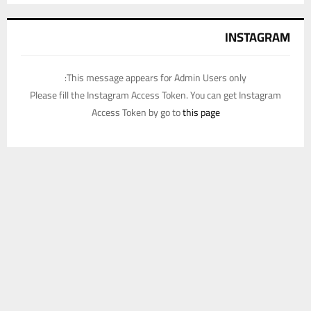
INSTAGRAM
This message appears for Admin Users only:
Please fill the Instagram Access Token. You can get Instagram
Access Token by go to
this page
يستخدم هذا الموقع ملفات تعريف الارتباط لتحسين تجربتك. سنفترض أنك
موافق على هذا، ولكن يمكنك إلغاء الاشتراك إذا كنت ترغب في ذلك.
موافق
قراءة المزيد