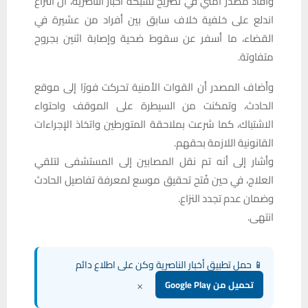
وأفاد مصدر أمني في تصريح لشبكة أخبار الناصرية، أن النزاع
اندلع على خلفية خلاف سابق بين أفراد من عشيرة في
القضاء، ما أسفر عن سقوط ضحية وإصابة اثنين بجروح
متفاوتة.
وأضاف المصدر أن القوات الأمنية تحركت فورًا إلى موقع
الحادث، وتمكنت من السيطرة على الموقف واحتواء
الاشتباك، كما شرعت بملاحقة المتورطين واتخاذ الإجراءات
القانونية اللازمة بحقهم.
وأشار إلى أنه تم نقل المصابين إلى المستشفى لتلقي
العلاج، في حين فُتح تحقيق موسع لمعرفة تفاصيل الحادث
وضمان عدم تجدد النزاع.
انتهى.
📱 حمل تطبيق أخبار الناصرية وكن على اطلاع دائم
×
تحميل من Google Play