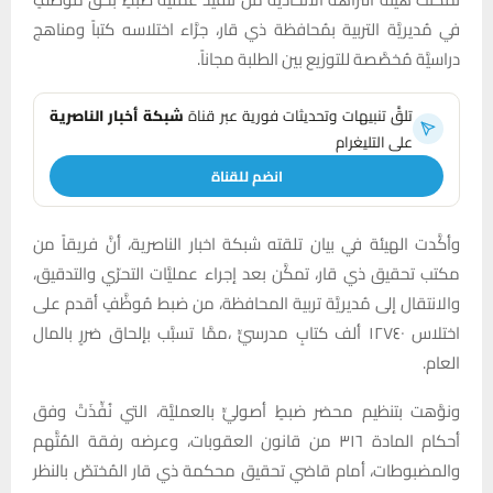
في مُديريَّة التربية بمُحافظة ذي قار، جرَّاء اختلاسه كتباً ومناهج
دراسيَّة مُخصَّصة للتوزيع بين الطلبة مجاناً.
تلقَّ تنبيهات وتحديثات فورية عبر قناة
شبكة أخبار الناصرية
على التليغرام
انضم للقناة
وأكَّدت الهيئة في بيان تلقته شبكة اخبار الناصرية، أنَّ فريقاً من
مكتب تحقيق ذي قار، تمكَّن بعد إجراء عمليَّات التحرّي والتدقيق،
والانتقال إلى مُديريَّة تربية المحافظة، من ضبط مُوظَّفٍ أقدم على
اختلاس ١٢٧٤٠ ألف كتابٍ مدرسيٍّ ،ممَّا تسبَّب بإلحاق ضررٍ بالمال
العام.
ونوَّهت بتنظيم محضر ضبطٍ أصوليٍّ بالعمليَّة، التي نُفِّذَتْ وفق
أحكام المادة ۳۱٦ من قانون العقوبات، وعرضه رفقة المُتَّهم
والمضبوطات، أمام قاضي تحقيق محكمة ذي قار المُختصّ بالنظر