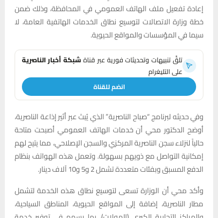
إعادة تفعيل ملف الهاتف العمومي في المحافظة، وذلك ضمن
خطة وزارة الاتصالات لتوسيع نطاق الخدمات الهاتفية العامة، لا
سيما في المؤسسات والمواقع الحيوية.
تلقَّ تنبيهات وتحديثات فورية عبر قناة
شبكة أخبار الناصرية
على التليغرام
انضم للقناة
وفي حديثه لبرنامج “صباح الناصرية” الذي يُبث عبر أثير إذاعة الناصرية،
أوضح الدكتور محي أن خدمات الهاتف العمومي أصبحت متاحة
حالياً لنزلاء سجن الناصرية المركزي والسجن الإصلاحي، مما يتيح لهم
إمكانية التواصل مع ذويهم بسهولة. وتعمل هذه الهواتف بنظام
الدفع المسبق وبفئات متعددة تشمل 2 و5 و10 آلاف دينار.
وأكد محي أن الوزارة تسعى لتوسيع نطاق هذه الخدمة لتشمل
مطار الناصرية، إضافة إلى المواقع الحيوية، المناطق السياحية،
والمراكز التجارية الكبرى (المولات)، بما يسهم في توفير خدمة