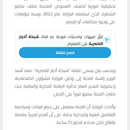
تحقيقية فورية لكشف الغموض المحيط بملف سايلو
الشطرة، الذي استلمته الوزارة عام 2022، وسط مؤشرات
على وجود مخالفات أو تقصير.
تلقَّ تنبيهات وتحديثات فورية عبر قناة
شبكة أخبار
الناصرية
على التليغرام
انضم للقناة
وبحسب بيان رسمي تلقته “شبكة أخبار الناصرية”، فقد أسند
الوزير رئاسة اللجنة إلى وكيل الوزارة للشؤون الاقتصادية،
وعضوية المدير العام لدائرة الرقابة التجارية والمالية، حيث
باشرت اللجنة عملها فوراً على الأرض.
وأكدت الوزارة أن اللجنة ستعمل على جمع البيانات ومراجعة
التفاصيل الفنية والإدارية بدقة، على أن تُقدم تقريراً مفصلاً
بالنتائج خلال مدة لا تتجاوز 72 ساعة.