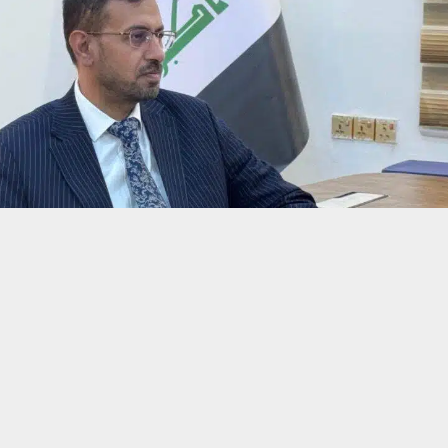
حسين تجربتك. سنفترض أنك موافق على هذا، ولكن يمكنك إلغاء الاشتراك إذا كنت
 من يعرف الأخبار العاجلة عن الناصرية– تابع حساباتنا على فيسبوك أو