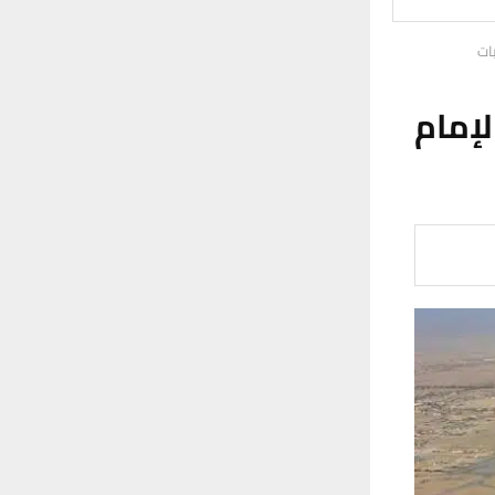
ات
إمام