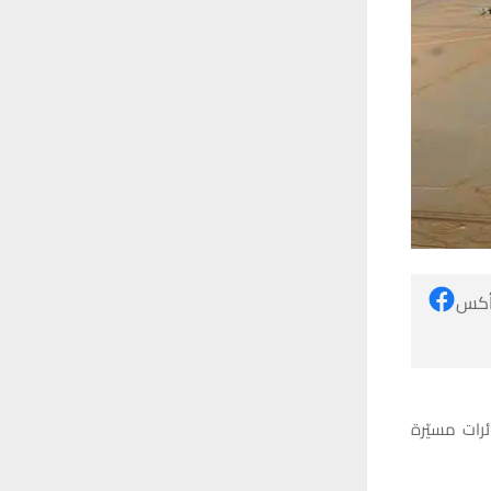
 أكس
رات مسيّرة