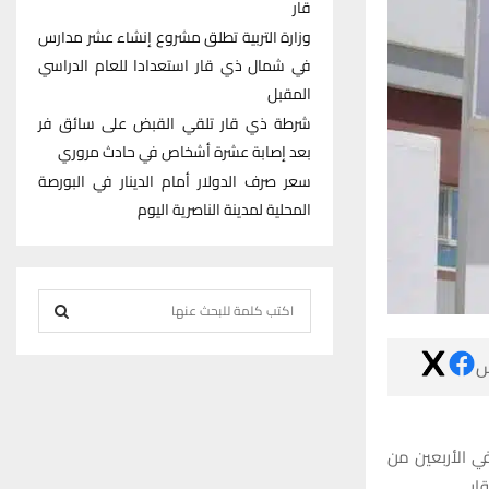
قار
وزارة التربية تطلق مشروع إنشاء عشر مدارس
في شمال ذي قار استعدادا للعام الدراسي
المقبل
شرطة ذي قار تلقي القبض على سائق فر
بعد إصابة عشرة أشخاص في حادث مروري
سعر صرف الدولار أمام الدينار في البورصة
المحلية لمدينة الناصرية اليوم
S
e
S
a

r
E
c
h
A
تمكّن فريق طب
f
عم
R