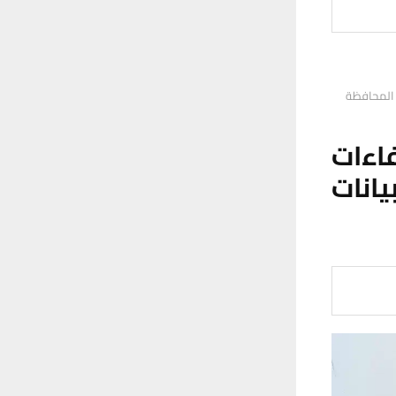
 المحافظة
اءات
انات