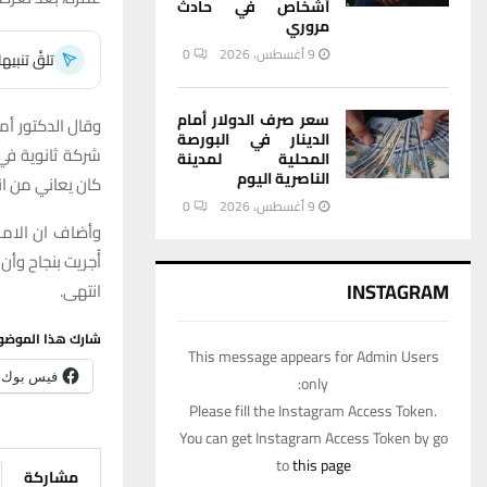
أشخاص في حادث
مروري
9 أغسطس، 2026
0
تلقَّ تنبي
سعر صرف الدولار أمام
وقال الدكتور أم
الدينار في البورصة
شركة ثانوية في
المحلية لمدينة
الناصرية اليوم
كان يعاني من ا
9 أغسطس، 2026
0
وأضاف ان الامر 
أُجريت بنجاح وأن
INSTAGRAM
انتهى.
شارك هذا الموضو
This message appears for Admin Users
فيس بوك
only:
Please fill the Instagram Access Token.
You can get Instagram Access Token by go
to
this page
مشاركة