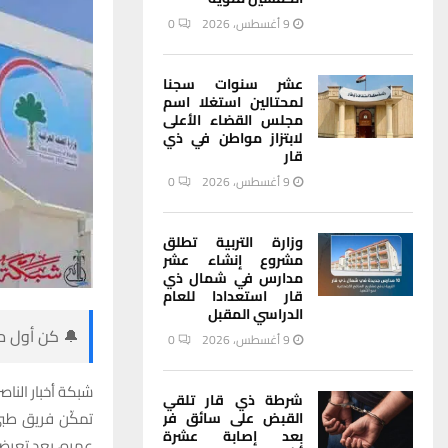
9 أغسطس، 2026
0
عشر سنوات سجنا
لمحتالين استغلا اسم
مجلس القضاء الأعلى
لابتزاز مواطن في ذي
قار
9 أغسطس، 2026
0
وزارة التربية تطلق
مشروع إنشاء عشر
مدارس في شمال ذي
قار استعدادا للعام
الدراسي المقبل
🔔 كن أول من
9 أغسطس، 2026
0
شبكة أخبار الناصر
شرطة ذي قار تلقي
تمكّن فريق طبي
القبض على سائق فر
بعد إصابة عشرة
عمره، بعد تعرض