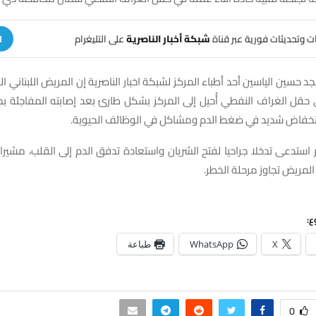
هات وتحديثات فورية عبر قناة
شبكة أخبار الناصرية
على التليغرام
ا
جد حسين الياسين أحد أطباء المركز لشبكة اخبار الناصرية إن المريض اللبناني
 حقل الغراف النفطي أُحيل إلى المركز بشكل طارئ بعد إصابته المفاجئة بج
نخفاض شديد في ضغط الدم ومشاكل في الوظائف الحيوية.
استدعى تدخلا جراحيا لفتح الشريان واستعادة تدفق الدم إلى القلب، مشيرا 
 المريض تجاوز مرحلة الخطر.
ع:
X
WhatsApp
طباعة
0