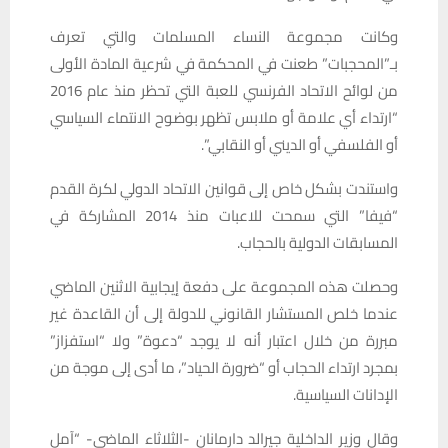
وكانت مجموعة النساء المسلمات والتي تعرف
بـ”المحجبات” طعنت في المحكمة في شرعية المادة الأولى
من لوائح الاتحاد الفرنسي للعبة التي تحظر منذ عام 2016
“ارتداء أي علامة أو ملابس تظهر بوضوح الانتماء السياسي
أو الفلسفي أو الديني أو النقابي”.
واستندت بشكل خاص إلى قوانين الاتحاد الدولي لكرة القدم
“فيفا” التي سمحت للاعبات منذ 2014 المشاركة في
المسابقات الدولية بالحجاب.
وحصلت هذه المجموعة على دفعة إيجابية الاثنين الماضي
عندما خلص المستشار القانوني للدولة إلى أن القاعدة غير
مبررة من خلال اعتبار أنه لا يوجد “دعوة” ولا “استفزاز”
بمجرد ارتداء الحجاب أو “ضرورة الحياد”، ما أدى إلى موجة من
الإدانات السياسية.
وقال وزير الداخلية جيرالد دارمانان -الثلاثاء الماضي- “آمل