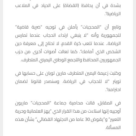
بشدة في أن يحافظ (القضاة) على الحياد في الملاعب
الرياضية”.
وتابع أن “المحجبات” يأملن في توجيه “ضربة قاضية”
للجمهورية وأنه “لا ينبغي ارتداء الحجاب عندما تمارس
الرياضة.. عندما تلعب كرة القدم، لا تحتاج إلى معرفة دين
الشخص الذي أمامك”. كما تعالت أصوات أخرى من حزب
الجمهوريين المحافظ والتجمع الوطني اليميني المتطرف.
وكتبت زعيمة اليمين المتطرف مارين لوبان على حسابها في
تويتر “لا للحجاب في الرياضة. وسنصدر قانونا لضمان
احترامه”.
في المقابل، قالت محامية جماعة “المحجبات” ماريون
أوجييه إنها استاءت من هذا القرار الذي “يهز العلمانية وحرية
التعبير” و”يقوض 30 عاما من الاجتهاد القضائي” بشأن هذه
المسألة.