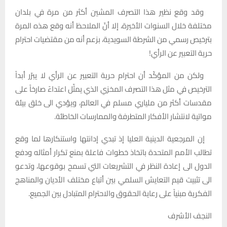
وقد وقع نظير هذا التصرف المشين أكثر من مرة في بلدان
مختلفة خلال السنوات الأخيرة، إلا أنّ الملاحظ أنه وقع هذه المرة
بترخيص رسمي من الشرطة السويدية، بزعم أنه من مقتضيات احترام
حرية التعبير عن الرأي!
ولكن من المؤكّد أن احترام حرية التعبير عن الرأي لا يبرّر أبداً
الترخيص في مثل هذا التصرف المخزي الذي يمثّل اعتداءً صارخاً على
مقدسات أكثر من ملياري مسلم في العالم، ويؤدي الى خلق بيئة
مواتية لانتشار الأفكار المتطرفة والممارسات الخاطئة.
إن المرجعية الدينية العليا إذ تبدي إدانتها واستنكارها لما وقع
تطالب الأمم المتحدة باتخاذ خطوات فاعلة بمنع تكرار أمثاله ودفع
الدول الى إعادة النظر في التشريعات التي تسمح بوقوعها، وتدعو
الى تثبيت قيم التعايش السلمي بين أتباع مختلف الأديان والمناهج
الفكرية مبنياً على رعاية الحقوق والاحترام المتبادل بين الجميع.
النجف الأشرف