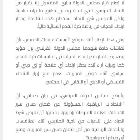
لا يُعتبر قرار مجلس الدولة ساري المفعول إلا بقرار من
الاتحاد الفرنسي الذي له الحرية في تطبيق ما يراه مناسباً،
ولكن المجلس شرع لاتحاد استخدام هذه القاعدة وحظر
ارتداء الحجاب في رياضة كرة القدم النسائية حالياً.
وفي هذا الإطار، أفاد موقع “أويست فرنسا”، الخميس، بأنّ
نقاشات حادة شهدها مجلس الدولة الفرنسي بين مؤيد
ومعارض لقرار حظر ارتداء الحجاب في منافسات كرة القدم،
كما وبرزت آراء تُندد بحظر ارتداء أي علامة أو زي ديني أو
سياسي أثناء خوض المباريات، لعدم منع إبراز الانتماء
الفلسفي أو الديني أو النقابي في المجتمع.
وأوضح مجلس الدولة الفرنسي، في بيان صحافي، أنّ
“الاتحادات الرياضية، المسؤولة عن ضمان حسن سير
الخدمات العامة المنوطة بإدارتها، يمكنها أن تفرض شرط
الحياد على اللاعبات من ناحية الملابس أثناء المنافسات
والأحداث الرياضية من أجل ضمان حسن سير المباريات ومنع
أي صدام أو مواجهة”.