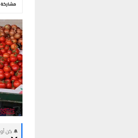
مشاركة
🔔 كن أول