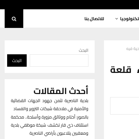
تكنولوجيا
للاتصال بنا
ية فيه
البحث
البحث
 قلعة
أحدث المقالات
بلدية الناصرية تثمن جهود الجهات القضائية
والأمنية في ملاحقة شبكات التزوير والفساد
بالصور: أختام ووثائق مزورة وأسلحة.. محكمة
استئناف ذي قار تكشف شبكة موظفي بلدية
ومعقبين يتلاعبون بأراضي الناصرية