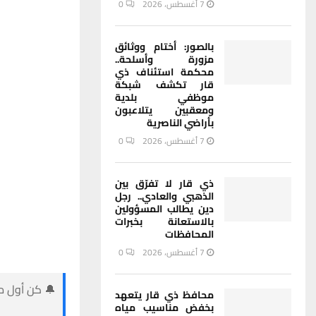
7 أغسطس، 2026
0
بالصور: أختام ووثائق
مزورة وأسلحة..
محكمة استئناف ذي
قار تكشف شبكة
موظفي بلدية
ومعقبين يتلاعبون
بأراضي الناصرية
7 أغسطس، 2026
0
ذي قار لا تفرّق بين
الذهبي والعادي.. رجل
دين يطالب المسؤولين
بالاستعانة بخبرات
المحافظات
7 أغسطس، 2026
0
🔔 كن أول من
محافظ ذي قار يتعهد
بخفض مناسيب مياه