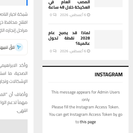
المصب العام في
العكيكة خلال 48 ساعة
شبكة اخبار الناصر
6 أغسطس، 2026
0
مراحل إنجازه ال
لماذا قد يصبح عام
2028 نقطة تحول
عالمية؟
تلقَّ تنبي
6 أغسطس، 2026
0
وأكد الابراهيم
الصحية، ما اس
INSTAGRAM
الإشكالات وتجاو
This message appears for Admin Users
وأضاف أن “المس
only:
مهماً لدعم الوا
Please fill the Instagram Access Token.
انتهى.
You can get Instagram Access Token by go
to
this page