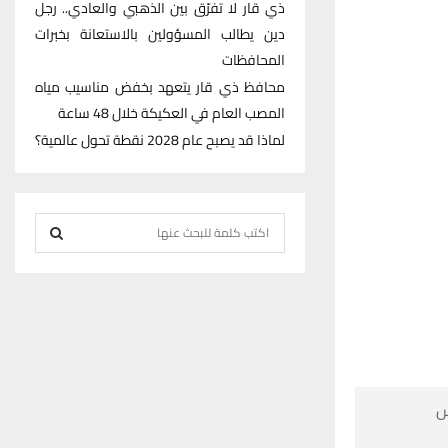
ذي قار لا تفرّق بين الذهبي والعادي.. رجل
دين يطالب المسؤولين بالاستعانة بخبرات
المحافظات
محافظ ذي قار يتعهد بخفض مناسيب مياه
المصب العام في العكيكة خلال 48 ساعة
لماذا قد يصبح عام 2028 نقطة تحول عالمية؟
S
e
S
a
r
E
c
h
A
f
R
o

r
C