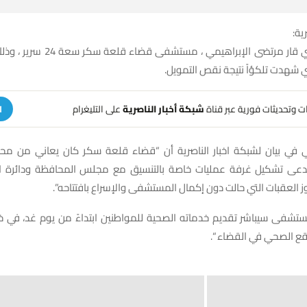
ية:
افتتح محافظ ذي قار مرتضى الإبراهيمي ،
تي شهدت تلكؤاً نتيجة نقص التمويل.
هات وتحديثات فورية عبر قناة
شبكة أخبار الناصرية
على التليغرام
ا
ي في بيان لشبكة اخبار الناصرية أن “قضاء قلعة سكر كان يعاني من مح
تدعى تشكيل غرفة عمليات خاصة بالتنسيق مع مجلس المحافظة ودائرة ا
ز العقبات التي حالت دون إكمال المستشفى والإسراع بافتتاحه”.
تشفى سيباشر تقديم خدماته الصحية للمواطنين ابتداءً من يوم غد، في خطوة
قع الصحي في القضاء “.