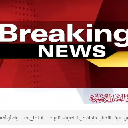
 كن أول من يعرف الأخبار العاجلة عن الناصرية– تابع حساباتنا على ف