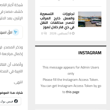
شبكة أخبار الناصر
كشف مصدر في مكتب
تجاوزات التسعيرة
الإثنين، بعد الا
والعمل خارج المرائب
تتصدر مخالفات النقل
في ذي قار خلال تموز
تلقَّ تنبي
8 أغسطس، 2026
0
وذكر المصدر، في
INSTAGRAM
إكمال مراجعة ال
وأضاف أن النتائ
This message appears for Admin Users
التربية في المحا
only:
Please fill the Instagram Access Token.
انتهى.
You can get Instagram Access Token by go
to
this page
شارك هذا الموضو
فيس بوك