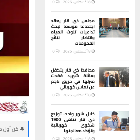
8 أغسطس، 2026
0
مجلس ذي قار يعقد
اجتماعا موسعا لبحث
تداعيات تلوث المياه
وانتظار نتائج
الفحوصات
8 أغسطس، 2026
0
محافظ ذي قار يتكفل
بعائلة شهيد فقدت
منزلها في حريق ناجم
عن تماس كهربائي
8 أغسطس، 2026
0
خلال شهر واحد.. توزيع
ذي قار تتلقى 1900
شكوى كهربائية
🔔 كن أول من
وتؤكد معالجتها
8 أغسطس، 2026
0