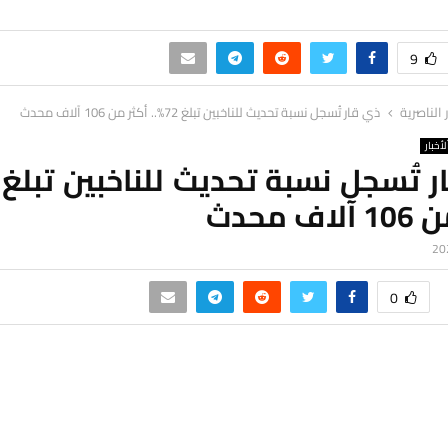
9
ر الناصرية
ذي قار تُسجل نسبة تحديث للناخبين تبلغ 72%.. أكثر من 106 آلاف محدث
لأخبار
ف محدث
0