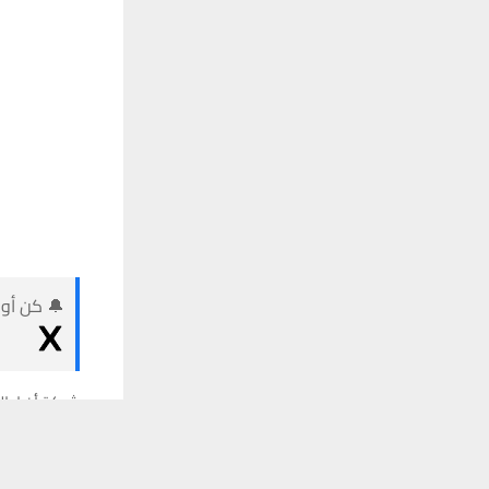
🔔 كن أول
شبكة أخبار ال
يستخدم هذا الموقع ملفات تعريف الارتباط لت
ضمن حملة تحد