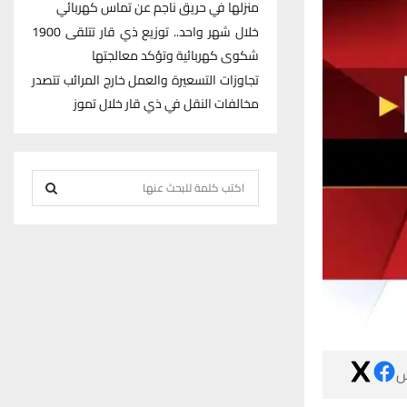
منزلها في حريق ناجم عن تماس كهربائي
خلال شهر واحد.. توزيع ذي قار تتلقى 1900
شكوى كهربائية وتؤكد معالجتها
تجاوزات التسعيرة والعمل خارج المرائب تتصدر
مخالفات النقل في ذي قار خلال تموز
S
e
S
a
r
E
c
h
A
f
R
o
r
C

:
H