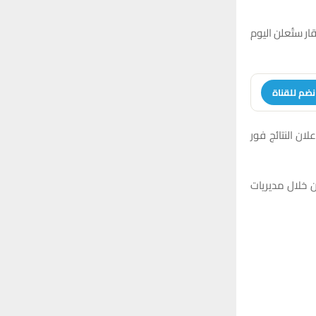
ار ستُعلن اليوم
نضم للقناة
ان النتائج فور
ن خلال مديريات