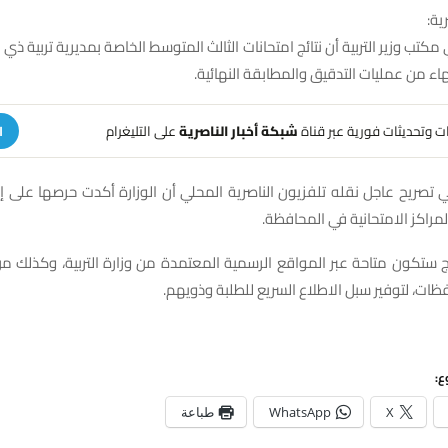
ية:
 وزير التربية أن نتائج امتحانات الثالث المتوسط الخاصة بمديرية تربية ذي ق
نتهاء من عمليات التدقيق والمطابقة النهائية.
هات وتحديثات فورية عبر قناة
شبكة أخبار الناصرية
على التليغرام
ا
 تصريح عاجل نقله تلفزيون الناصرية المحلي أن الوزارة أكدت حرصها على إعل
مراكز الامتحانية في المحافظة.
ج ستكون متاحة عبر المواقع الرسمية المعتمدة من وزارة التربية، وكذلك م
فظات، لتوفير سبل الاطلاع السريع للطلبة وذويهم.
ع:
X
WhatsApp
طباعة