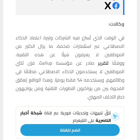
وكالات:
في الوقت الذي تُسرّع فيه الشركات وتيرة اعتماد الذكاء
الاصطناعي عبر استثمارات ضخمة، ما يزال الكثير من
الموظفين لا يعرفون شيئًا عن هذه التقنية.
ووفقًا
لتقرير
صادر عن مؤسسة Gallup، فإن ثلثي
الموظفين لا يستخدمون الذكاء الاصطناعي مطلقًا في
وظائفهم، ويستخدمه 4% فقط يوميًا. وهذا الواقع يُعمّق
الفجوة بين من يواكبون التطورات التقنية ومن يواجهون
خطر التخلف المهني.
تلقَّ تنبيهات وتحديثات فورية عبر قناة
شبكة أخبار
الناصرية
على التليغرام
انضم للقناة