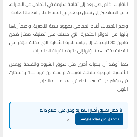
النفايات اذ لم يصل بعد إلى ثقافة سليمة في التخلص من النفايات،
داعياً المواطنين إلى تحمل دورهم في الحفاظ على النظافة العامة.
ورغم التحديات، أشاد الحجامي بجهود بلدية الناصرية، واصفاً إياها
بأنها من الدوائر المتميزة التي حصلت على تصنيف ممتاز ضمن
قانون 80 للبلديات، إلى جانب بلدية الشطرة التي دخلت مؤخراً في
التصنيف ذاته بعد تحوّلها إلى دائرة منقولة الصلاحيات.
كما أوضح أن بلديات أخرى مثل سوق الشيوخ والقلعة وبعض
الأقضية الجنوبية، حققت تقييمات تراوحت بين “جيد جداً” و”ممتاز”،
في مؤشر على تحسن الأداء في عدد من المناطق.
انتهى.
📱 حمل تطبيق أخبار الناصرية وكن على اطلاع دائم
×
تحميل من Google Play