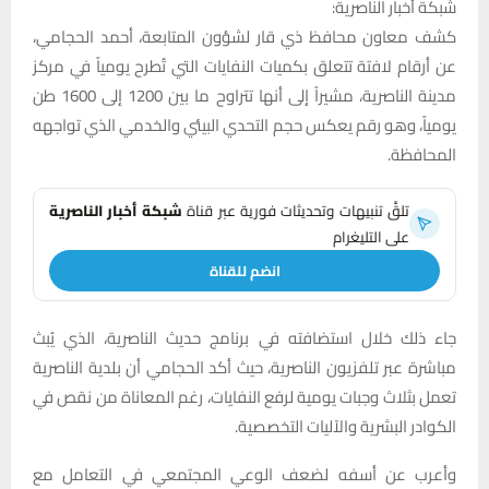
شبكة أخبار الناصرية:
كشف معاون محافظ ذي قار لشؤون المتابعة، أحمد الحجامي،
عن أرقام لافتة تتعلق بكميات النفايات التي تُطرح يومياً في مركز
مدينة الناصرية، مشيراً إلى أنها تتراوح ما بين 1200 إلى 1600 طن
يومياً، وهو رقم يعكس حجم التحدي البيئي والخدمي الذي تواجهه
المحافظة.
تلقَّ تنبيهات وتحديثات فورية عبر قناة
شبكة أخبار الناصرية
على التليغرام
انضم للقناة
جاء ذلك خلال استضافته في برنامج حديث الناصرية، الذي يُبث
مباشرة عبر تلفزيون الناصرية، حيث أكد الحجامي أن بلدية الناصرية
تعمل بثلاث وجبات يومية لرفع النفايات، رغم المعاناة من نقص في
الكوادر البشرية والآليات التخصصية.
وأعرب عن أسفه لضعف الوعي المجتمعي في التعامل مع