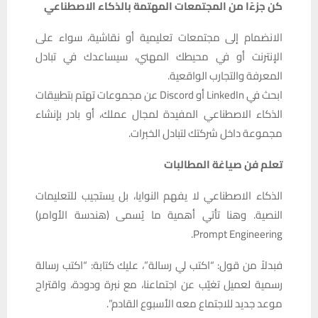
كن جزءًا من المجتمعات المهتمة بالذكاء الاصطناعي
الانضمام إلى مجتمعات تعليمية أو نقاشية، سواء على
الإنترنت أو في محيطك المهني، سيساعدك في تبادل
المعرفة والتجارب الواقعية.
ابحث في LinkedIn أو Discord عن مجموعات تهتم بتطبيقات
الذكاء الاصطناعي المفيدة لمجال عملك، أو بادر بإنشاء
مجموعة داخل شركتك لتبادل الخبرات.
تعلم فن صياغة المطالبات
الذكاء الاصطناعي لا يفهم النوايا، بل يستجيب للتعليمات
النصية. وهنا تأتي أهمية ما يُسمى (هندسة الأوامر)
Prompt Engineering.
فبدلاً من قول: “اكتب لي رسالة”، عليك كتابة: “اكتب رسالة
رسمية لعميل تغيّب عن اجتماعنا، مع نبرة ودودة، واقتراح
موعد جديد للاجتماع معه الأسبوع القادم”.