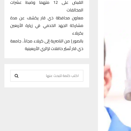
القبض على 12 متهما وضبط عشرات
المخالفات
معاون محافظة ذي قار يكشف عن مدة
مشاركة الجهد الخدمي في زيارة الأربعين
بكربلاء
بالصور | من الناصرية إلى كربلاء مجاناً.. جامعة
ذي قار تُسيّر حافلات لزائري الأربعينية
S
e
S
a
r
E
c
h
A
f
R
o