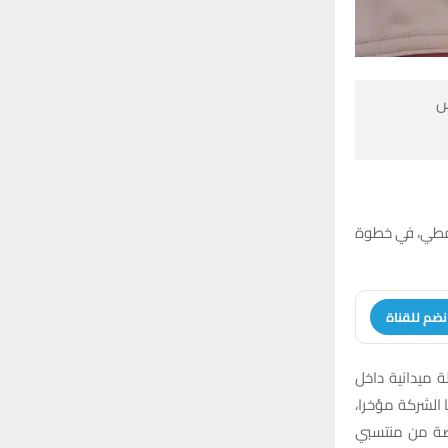

أعلنت شركة نفط
انضم للقنا
وقال المدير ال
الحقل، إن “الم
والتي أسهمت فعليًا في ر