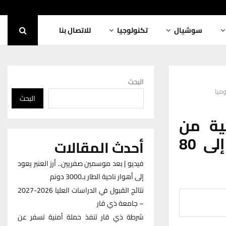
سوشيال
تكنولوجيا
للاتصال بنا
البحث
البحث
ية من
مشروع تطوير حقل الناصرية: إنتاج يصل إلى 80
أحدث المقالات
فيديو | بعد موسمين صفريين.. أرز العنبر يعود
إلى أهوار ناحية الطار بـ3000 دونم
نتائج القبول في الدراسات العليا 2026-2027
– جامعة ذي قار
شرطة ذي قار تنفذ حملة أمنية تسفر عن