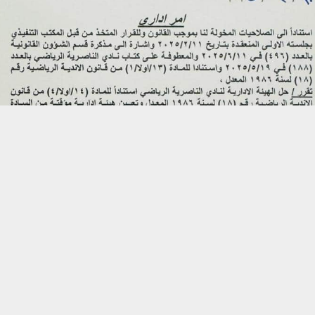
حسين تجربتك. سنفترض أنك موافق على هذا، ولكن يمكنك إلغاء الاشتراك إذا كنت