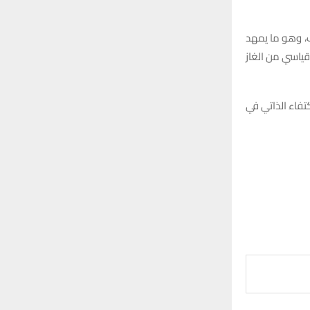
ب، وهو ما يمهد
لى إنتاج 200 مليون قدم مكعب قياسي من الغاز
تفاء الذاتي في