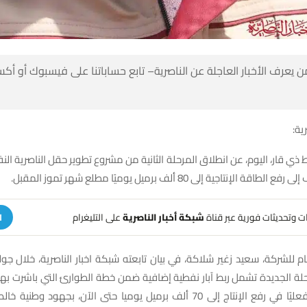
 كن أول من يعرف الأخبار العاجلة عن الناصرية– تابع حساباتنا على ف
شبك
 ذي قار، اليوم، عن انطلاق المرحلة الثانية من مشروع تطوير حقل الناصرية 
استراتيجية تهدف إلى رفع الطاقة الإنتاجية إلى 80 ألف برم
على التليغرام
شبكة أخبار الناصرية
تلقَّ تنبيهات وتحديثات فوري
ة
عام للشركة، سعيد زغير شلاكة، في بيان تابعته شبكة اخبار الناصرية، خلال جو
رحلة الجديدة تشمل ربط آبار نفطية إضافية ضمن خطة الطوارئ التي باشرت به
فع الإنتاج إلى 70 ألف برميل يوميا حتى الآن، بجهود وطنية خالصة من منتسبي