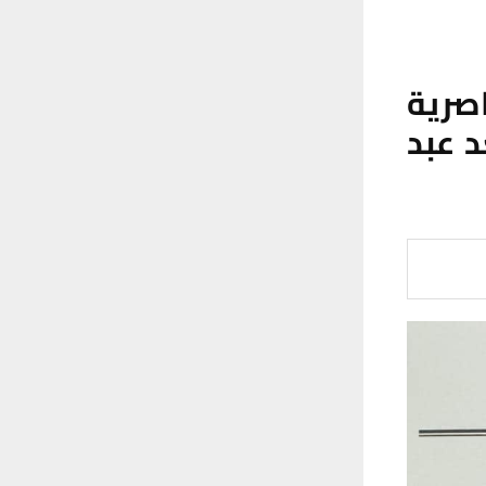
صرية
 عبد