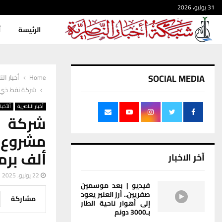
31 يوليو، 2026
الرئيسة
أ
SOCIAL MEDIA
Home
أخبار الن
شركة نفط ذي قار ت
أخبار الناصرية
ألأخبار
شركة ن
ألف برم
آخر الاخبار
22 يونيو، 2025
فيديو | بعد موسمين
صفريين.. أرز العنبر يعود
مشاركة
إلى أهوار ناحية الطار
بـ3000 دونم