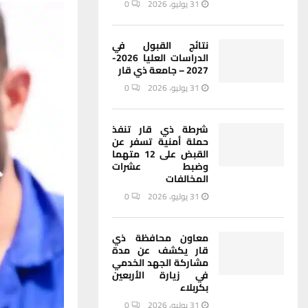
31 يوليو، 2026
0
نتائج القبول في
الدراسات العليا 2026-
2027 – جامعة ذي قار
31 يوليو، 2026
0
شرطة ذي قار تنفذ
حملة أمنية تسفر عن
القبض على 12 متهما
وضبط عشرات
المخالفات
31 يوليو، 2026
0
معاون محافظة ذي
قار يكشف عن مدة
مشاركة الجهد الخدمي
في زيارة الأربعين
بكربلاء
31 يوليو، 2026
0