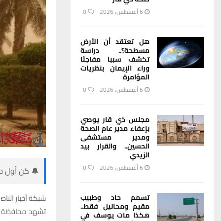
6 أغسطس، 2026
0
هل تعتقد أن الأرض
مسطحة؟.. دراسة
تكشف سببا مفاجئا
وراء الإيمان بنظريات
المؤامرة
6 أغسطس، 2026
0
مجلس ذي قار يوصي
بإعفاء مدير عام الصحة
ومدير مستشفى
الحسين.. والقرار بيد
الزيدي
6 أغسطس، 2026
0
🔔 كن أول من
تسمم حاد وطبيب
شبكة أخبار الناصر
مقيم ومحاليل فقط..
تشهد محافظة ذي 
هكذا مات يوسف في