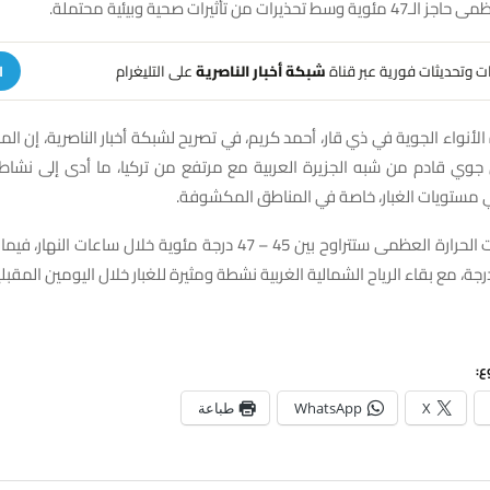
ات من تأثيرات صحية وبيئية محتملة.
هات وتحديثات فورية عبر قناة
شبكة أخبار الناصرية
على التليغرام
ا
الأنواء الجوية في ذي قار، أحمد كريم، في تصريح لشبكة أخبار الناصرية، إن المحاف
وي قادم من شبه الجزيرة العربية مع مرتفع من تركيا، ما أدى إلى نشاط ال
ي مستويات الغبار، خاصة في المناطق المكشوفة.
وأضاف أن درجات الحرارة العظمى ستتراوح بين 45 – 47 درجة مئوية خلال ساعا
ع:
X
WhatsApp
طباعة