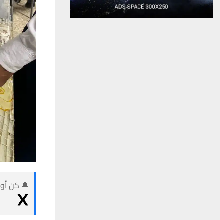
🔔 كن أول