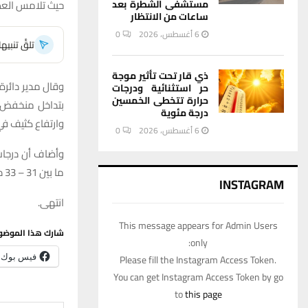
مستشفى الشطرة بعد
حيث تلامس العظمى حاجز الـ47 مئوية وسط تحذير
ساعات من الانتظار
6 أغسطس، 2026
0
تلقَّ تنبي
ذي قار تحت تأثير موجة
وقال مدير دائرة 
حر استثنائية ودرجات
حرارة تتخطى الخمسين
بتداخل منخفض ج
درجة مئوية
وارتفاع كثيف ف
6 أغسطس، 2026
0
ما بين 31 – 33 درجة، مع بقاء الرياح الشمالية الغربية نشطة ومثيرة للغبار خلال اليومين المقبلين.
INSTAGRAM
انتهى.
This message appears for Admin Users
شارك هذا الموضو
only:
فيس بوك
Please fill the Instagram Access Token.
You can get Instagram Access Token by go
to
this page