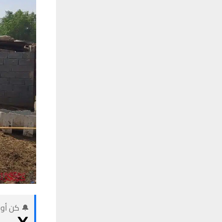
🔔 كن أول