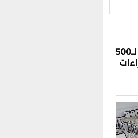
مرور ذي قار تعلن وصول لوحات تسجيل لـ500
اءات