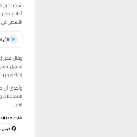
شبكة اخبار ال
أعلنت مدير
التسجيل في 
تلقَّ 
وقال مدير إع
إجراءاتهم وا
وأكدي أن مد
المعاملات و
انتهى.
شارك هذا الم
فيس ب