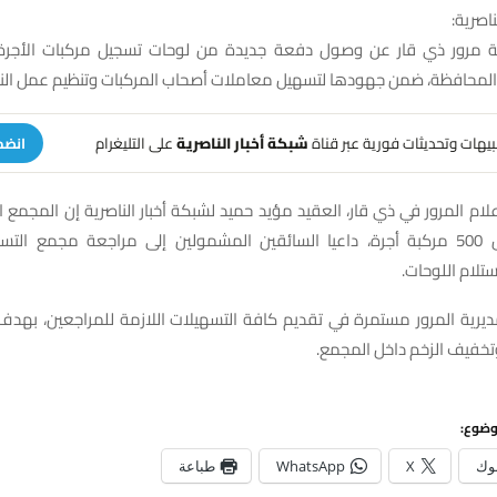
ناصرية:
ية مرور ذي قار عن وصول دفعة جديدة من لوحات تسجيل مركبات الأجرة
المحافظة، ضمن جهودها لتسهيل معاملات أصحاب المركبات وتنظيم عمل النق
تنبيهات وتحديثات فورية عبر قناة
شبكة أخبار الناصرية
على التليغرام
انضم
لام المرور في ذي قار، العقيد مؤيد حميد لشبكة أخبار الناصرية إن المجمع 
تسجيل تخص 500 مركبة أجرة، داعيا السائقين المشمولين إلى مراجعة مجمع ال
ستلام اللوحات.
يرية المرور مستمرة في تقديم كافة التسهيلات اللازمة للمراجعين، بهدف ت
تخفيف الزخم داخل المجمع.
وضوع:
وك
X
WhatsApp
طباعة