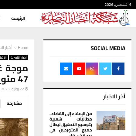
6 أغسطس، 2026
الرئيسة
أ
SOCIAL MEDIA
Home
أخبار الن
أخبار الناصرية
ألأخبار
موجة غب
47 مئوية
22 يونيو، 2025
آخر الاخبار
مشاركة
من الإعفاء إلى القضاء..
مطالبات شعبية
بتوسيع التحقيق ليطال
جميع المتورطين في
صحة ذي قار