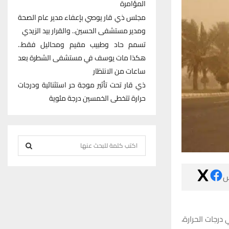
المؤامرة
مجلس ذي قار يوصي بإعفاء مدير عام الصحة
ومدير مستشفى الحسين.. والقرار بيد الزيدي
تسمم حاد وطبيب مقيم ومحاليل فقط..
هكذا مات يوسف في مستشفى الشطرة بعد
ساعات من الانتظار
ذي قار تحت تأثير موجة حر استثنائية ودرجات
حرارة تتخطى الخمسين درجة مئوية
S
e
S
a

r
E
c
h
A
f
تشهد محافظة ذي
R