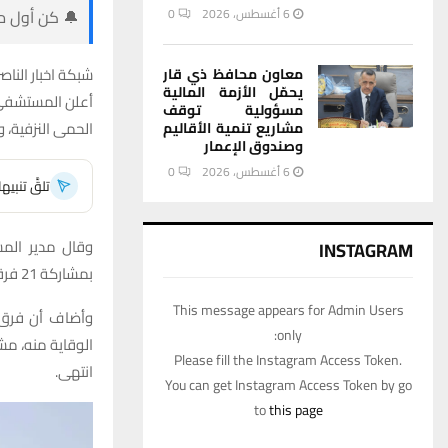
6 أغسطس، 2026
0
🔔 كن أول من
شبكة اخبار الناصر
معاون محافظ ذي قار
يحمّل الأزمة المالية
أعلن المستشفى 
مسؤولية توقف
الحمى النزفية، 
مشاريع تنمية الأقاليم
وصندوق الإعمار
6 أغسطس، 2026
0
تلقَّ تنبي
وقال مدير المس
INSTAGRAM
بمشاركة 21 فرقة بيطرية انتشرت في مختلف مناطق المحافظة، ما ساهم في تحقيق تغطية شاملة وفعالة.
This message appears for Admin Users
وأضاف أن فرق 
only:
الوقاية منه، مشي
Please fill the Instagram Access Token.
انتهى.
You can get Instagram Access Token by go
to
this page