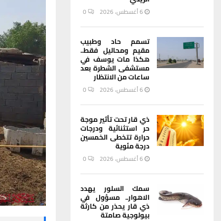
6 أغسطس، 2026
0
تسمم حاد وطبيب
مقيم ومحاليل فقط..
هكذا مات يوسف في
مستشفى الشطرة بعد
ساعات من الانتظار
6 أغسطس، 2026
0
ذي قار تحت تأثير موجة
حر استثنائية ودرجات
حرارة تتخطى الخمسين
درجة مئوية
6 أغسطس، 2026
0
سمك السلور يهدد
الاهوار.. مسؤول في
ذي قار يحذر من كارثة
بيولوجية صامتة