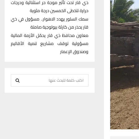
ذي قار تحت تأثير موجة حر استثنائية ودرجات
حرارة تتخطى الخمسين درجة مئوية
سمك السلور يهدد الاهوار.. مسؤول في ذي
قار يحذر من كارثة بيولوجية صامتة
معاون محافظ ذي قار يحمّل الأزمة المالية
مسؤولية توقف مشاريع تنمية الأقاليم
وصندوق الإعمار
S
e
S
a
r
E
c
h
A
f
R
o