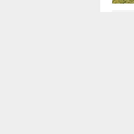
 أكس
 ترغب في ذلك.
موافق
قراءة المزيد
 للقناة