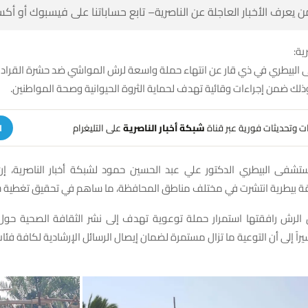
 كن أول من يعرف الأخبار العاجلة عن الناصرية– تابع حساباتنا على ف
شبك
 البيطري في ذي قار عن انتهاء حملة واسعة لرش المواشي ضد حشرة القراد 
الحمى النزفية، وذلك ضمن إجراءات وقائية تهدف لحماية الثروة الحيوانية 
على التليغرام
شبكة أخبار الناصرية
تلقَّ تنبيهات وتحديثات فوري
ة
ستشفى البيطري الدكتور علي عبد الحسين حمود لشبكة أخبار الناصرية، إ
 الرش رافقتها استمرار حملة توعوية تهدف إلى نشر الثقافة الصحية ح
ه، مشيراً إلى أن التوعية ما تزال مستمرة لضمان إيصال الرسائل الإرشادية لكا