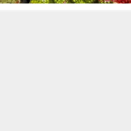
 من يعرف الأخبار العاجلة عن الناصرية– تابع حساباتنا على فيسبوك أو
حسين تجربتك. سنفترض أنك موافق على هذا، ولكن يمكنك إلغاء الاشتراك إذا كنت
تنبيهات وتحديثات فورية عبر قناة
شبكة أخبار الناصرية
على التليغرام
انضم
ات: