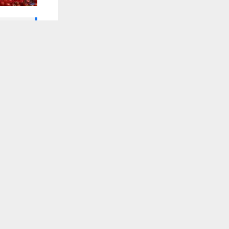
🔔 كن أول
يستخدم هذا الموقع ملفات تعريف الارتباط لت
وكالات:
————–
تلقَّ 
قسم الخضرو
طماطم 750 /3ب2000
بطاطا 750/ 3ب 2000
باذنجان 750/ 3ب2000